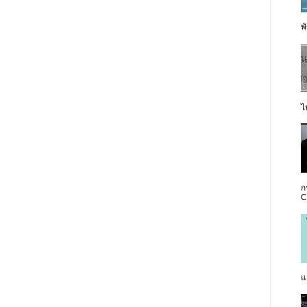
พั
ไ
ก
C
แ