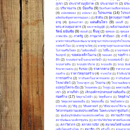
ปร
ภูเขา
(2)
ประปาส่วนภูมิภาค
(3)
ประมาณการ
(2)
ป้องกัน
(9)
ปริมาณงาน
(3)
(1)
ป้องกันความเสียหายของเ
โปรแกรม
(14)
(4)
โปรแก
แปลงทดลอง
(1)
แปลงนา
(1)
ผิวดิน
(3)
ผู้ควบคุมการผล
ผลิตภัณฑ์อุตสาหกรรม(มอก.)
(1)
แผ่นดินไหว
(9)
อายุ
(4)
ผู้เสนอราคา
(1)
แผนที่
(1)
พรบ.ควบคุมอาคาร
(3)
พลังงานแสงอาท
พระราชบัญญัติ
(1)
รัตน์ ธนันชัย
(9)
ฟื้นฟู
(2)
ฟอนต์
(1)
ฟุตซอล
(1)
ฟุตบอล
ภาครัฐ
(2)
ภานุมาส คำปันนา
(3)
ภาษี
(
ภาคพายัพ
(1)
มาตรการส่งเสริมและพัฒนามาตรฐานการประกอบธุรกิจโรงแร
กลต่อชั่วโมง
(1)
มาตรฐานวัสดุ
(1)
มาตรฐานสุสานและฌาปน
โบราณศรีมโหสถ
(1)
ไม่ต้องเติมน้ำ
(1)
ไม้พื้น
(1)
ยางธรรมชาต
รอยต่อเหล็กในงาน
(3)
รอยร้าว
ร้องทุกข์
(1)
รอยแตก
(1)
ถัก
(2)
ระบบท่อจ่ายน้ำและมาตรวัดน้ำ
(1)
ระบบท่อส่งน้ำ
(1)
ระบบสายดิน
(1)
ระบบสุขาภิบาล
(1)
ระบบแห้ง
(1)
ระบบ Bol
ราคากลาง
(8)
รับรอง
(3)
รักษาความสงบ
(1)
ราคากลางคอ
ราคาวัสดุก่อสร้าง
(4)
รางระบาย
ก่อสร้าง
(1)
รางรถไฟ
(1)
การก่อสร้าง
(2)
ราวกันตกในอาคารจอดรถ
(1)
ราวกันอันต
โรงฆ่าสัตว์
(2)
โรงงาน
(4)
โรงฆ่าสุกร
(1)
โรงงานผลิตอาห
แปลรูปโคกระบือ
(3)
โรงมหรสพ
(1)
โรงสูบ
(1)
ลดความเสี
เขา
(2)
ลานกีฬา
(2)
เลิกองค์กรปกครองส่วนท้องถิ่น
(2
ก่อสร้าง
(17)
วัสดุด้า
วัสดุงานไฟฟ้า
(1)
วัสดุชั้นทาง
(1)
(2)
วัสดุมวลรวมผสมเย็น
(1)
วัสดุรองพื้น
(1)
วัสดุไหล่ทาง
(1)
การระดับ
(1)
วิธีดู
(1)
วิธีพลศาสตร์
(1)
วิธีหน่วยแรงใช้งาน
(
วิศวกรรมสถานแห่งประเทศไทย ในพระบรมราชูปถัมภ์
(
สถานบริการส
(1)
ศูนย์อนุรักษ์พลังงานแห่งประเทศไทย
(1)
สถาบันพัฒนาองค์กรชุมชน
(1)
สถาบันวิจัยวิทยาศาสตร์และเ
สภาวิศวกร
(2)
สภาสถาปนิก
(4)
สมาคมไฟฟ้าแสงส
(1)
สมาชิก
(2)
เหล็กโครงสร้างไทย
(1)
สร้างรั้ว
(1)
สวนสาธาร