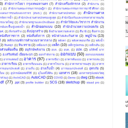
3)
สำนักการโยธา กรุงเทพมหานคร
(7)
สำนักเครื่องจักรกล
(2)
สำนักงาน
(1)
.)
(1)
สำนักงานคณะกรรมการกฤษฎีกา
(1)
สำนักงานคณะกรรมการการอาชีวศึกษา
(1)
ม
สำนักงานศาล
ะแผนการขนส่งและจราจร (สนข.)
(1)
สํานักงานศาลปกครอง
(1)
รจัดการน้ำ
(1)
สำนักประธานศาลปกครองสูงสุด
(1)
สํานักป้องกันและบรรเทาสาธารณภัย
สํานักวิจัยและวิชาการ สำนักงาน
้ำขนาดใหญ่
(1)
สำนักมาตรฐานและประเมินผล
(1)
สำนักออกแบบ
(10)
สำนักอำนวยความปลอดภัย
(2)
ักษ์และฟื้นฟูแหล่งน้ำ
(1)
สิ่งปลูกสร้าง
(6)
อศ.
(1)
สิ่งก่อสร้าง
(1)
สิ่งอำนวยความสะดวก
(1)
สึนามิ
(1)
สื่อสาร
(1)
หมู่บ้าน
(13)
หนังสือราชการ
(2)
หนังสือสั่งการ
(2)
หน้าต่างและกันสาด
(2)
์
(6)
หลักเกณฑ์การคำนวณราคากลาง
(5)
หลังคา
(1)
หลังคาคอนกรีต
(1)
หลังน้ำ
เหล็ก
(10)
(2)
หิน ทราย
(2)
หินคลุก
(1)
เหมืองแร่
(1)
เหล็กรูปพรรณ
(1)
เหล็กเส้น
(1)
ส่วนท้องถิ่น
(8)
อนุรักษ์พลังงาน
(3)
อปท.
(2)
อบจ.
(1)
อบต.
(1)
อภิสิทธิ์ มาก
ออกแบบ
(50)
2)
อ.เสริมพันธ์ เอี่ยมจะบก
(2)
ออกกำลังกาย
(1)
ออกแบบรอยต่อ
อาคาร
(97)
(1)
อากรแสตมป์
(1)
อาคารเขียว
(1)
อาคารต้นแบบ
(1)
อาคารถล่ม
(1)
)
อาคารเรียน
(2)
อาคารเรือนนอน
(1)
อาคารโรงงาน
(1)
อาคารสาธารณสุข
(1)
อาคาร
อ่างเก็บน้ำ
(4)
อุทกภัย
(5)
คารเอนกประสงค์
(1)
อ่างเก็บ
(1)
อาารอเนกประสงค์
(1)
เอกสาร
(18)
ื่อม
(1)
อุปกรณ์ต่อท่อพีวีซี
(1)
อุโมงค์ใต้ดิน
(1)
เอกสารสรุปแหล่งวัสดุ
AutoCAD
(22)
dwg
(15)
ebook
าส่วนภู
(1)
ArchiCAD
(1)
COVID
(1)
Demo
(1)
pdf
(77)
SCG
(18)
sketchup
(8)
.ppt
(3)
profile builder
(1)
staad pro
(1)
เ
ป