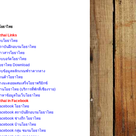
โยธาไทย
thai Links
ว็บโยธาไทย
ถาบันฝึกอบรมโยธาไทย
่าวสารโยธาไทย
ว็บบอร์ดโยธาไทย
ยธาไทย Download
ว็บข้อมูลหลักเกณฑ์ราคากลาง
้านค้าโยธาไทย
างมะตอยผสมเสร็จโยธาพรีมิกซ์
้านโยธาไทย (บริการที่พักที่เชียงราย)
้าหาข้อมูลในเว็บโยธาไทย
thai in Facebook
acebook โยธาไทย
acebook สถาบันฝึกอบรมโยธาไทย
acebook ช่างถึก โยธาไทย
acebook บ้านโยธาไทย
acebook กลุ่ม ชมรมโยธาไทย