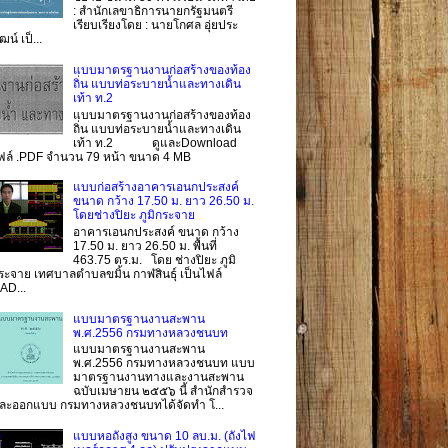
: สำนักเลขาธิการนายกรัฐมนตรี
เรียบเรียงโดย : นายโกศล อุ่ยประ
ฒน์ เป็...
แบบมาตรฐานงานก่อสร้างของท้อง
ถิ่น แบบท่อระบายน้ำและทางเดิน
เท้า ท.2
แบบมาตรฐานงานก่อสร้างของท้อง
ถิ่น แบบท่อระบายน้ำและทางเดิน
เท้า ท.2 ดูและDownload
ฟล์ .PDF จำนวน 79 หน้า ขนาด 4 MB
แบบก่อสร้างอาคารเอนกประสงค์
ขนาด กว้าง 17.50 ม. ยาว 26.50 ม.
โดยช่างปิยะ ภูมิกระจาย
อาคารเอนกประสงค์ ขนาด กว้าง
17.50 ม. ยาว 26.50 ม. พื้นที่
463.75 ตร.ม. โดย ช่างปิยะ ภูมิ
ระจาย เทศบาลตำบลขมิ้น กาฬสินธุ์ เป็นไฟล์
AD...
แบบมาตรฐานงานสะพาน
พ.ศ.2556 กรมทางหลวงชนบท
แบบมาตรฐานงานสะพาน
พ.ศ.2556 กรมทางหลวงชนบท แบบ
มาตรฐานงานทางและงานสะพาน
ฉบับเมษายน ๒๕๕๖ นี้ สำนักสำรวจ
ละออกแบบ กรมทางหลวงชนบทได้จัดทำ โ...
แบบหอถังสูง ขนาด 10 ลบ.ม. (ถังไฟ