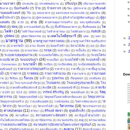
ะมาณราคา
(8)
ปรับปรุง
(9)
ประสบภัย
(1)
ประหยัดพลังงาน
(1)
ปริมาณการแตกหัก
ป้องกันตลิ่ง
(7)
ป้าย
(2)
ป้ายจราจร
(4)
ปูนซีเมนต์
ชิงลาด
(1)
ปิยะ ภูมิกระจาย
(1)
รมคอมพิวเตอร์
(6)
ผลเจาะ
(6)
โป๊ะ
(1)
ผนังอาคาร
(1)
ผลกระทบจากแรงระเบิด
(1)
ิตน้ำประปา
(2)
ผู้สูง
ผู้คุมงาน
(1)
ผู้ตรวจสอบอาคาร
(1)
ผู้รับจ้างไม่ปฏิบัติตามสัญญา
(1)
ฝาย
(9)
แผ่นพับ
(5)
ฝ.30
(1)
ฝ่ายควบคุมการก่อสร้าง
(1)
พรบ.ขุดดินถมดิน
(1)
ไพ
ิตย์
(2)
พัสดุ
(3)
พาราแอสฟัลท์
(1)
พื้น
(1)
พื้นที่ใช้สอยอาคาร
(1)
พื้นที่รอยต่อ
(1)
ไฟฟ้า
(14)
ภัยพิบัติ
(2)
(1)
ไฟฟ้าโซลาเซลล์
(1)
ไฟฟ้าสาธารณะ
(1)
ไฟล์ตัวอย่าง
(1)
ม.เทคโนโลยีสุรนารี
(9)
3)
ภูมิทัศน์
(2)
ภูมิสถาปัตยกรรม
(1)
มยผ.
(1)
มอก
(1)
►
มาตรฐาน
(99)
มาตรฐานการตรวจสอบ
(3)
ม
(1)
มาตรฐานค่าใช้จ่ายเครื่องจักร
►
สถาน
(1)
มาตรวัดน้ำ
(1)
มานะ ยิ่งเดช
(1)
มิเตอร์ไฟฟ้า
(1)
มีส่วนได้เสีย
(1)
เมรุ
(1)
เมือง
รถขุด
(2)
ิ
(1)
ยางมะตอย
(1)
ยานพาหนะ
(1)
รถนำเที่ยว
(1)
รถปั้นจั่น
(1)
รหัสงาน
(1)
►
(3)
ระบบควบคุมคุณภาพ
(4)
ระบบโครง
ระบบเคเบิลใต้ดิน
(1)
ระบบโครงข้อแข็ง
(1)
ระบบประปา
(24)
ระบบนิเวศ
(2)
ระบบไฟฟ้า
(4)
ระบบส่งน้ำ
(4)
ระบบเปียก
(1)
ระบายน้ำ
(8)
t Connection
(1)
ระเบียบ
(1)
ระเบียบพัสดุ
(1)
ระเบียบพัสดุท้องถิ่น
(1)
ราคากลางวัสดุก่อสร้าง
(2)
มพิวเตอร์
(1)
ราคาจ้าง
(1)
ราคาซื้อ
(1)
ราคาพื้นฐานวัสดุ
น้ำ
(2)
ราชการ
(2)
ราชพัสดุ
(2)
รายการคำนวณ
(5)
รายงานผล
รายงานช่าง
(1)
Down
รื้อถอน
(3)
รูปพรรณ
(2)
ราย
(1)
รีดร้อน
(1)
รุกล้ำ
(1)
เรือขุดลอก
(1)
แรงดันลม
(1)
โรงจอดรถ
(6)
โรงแปลรูปขนาดเล็ก
(3)
โรง
ารสัตว์
(1)
โรงงานระบบสำเร็จรูป
(1)
ละเมิด
(3)
ลาดเชิง
ยหาย
(1)
ลวดเหล็กเคลือบสังกะสี
(1)
ละเลยต่อหน้าที่
(1)
ลักษณะ
(1)
วัสดุ
)
วรรัตน์ ศิริเจริญ
(5)
ว1185
(1)
ว214
(1)
ว2883
(1)
วอลเล่ย์บอล
(1)
วัด
(1)
นวิศวกรรม
(2)
วัสดุมวลรวม ​
วัสดุตกแต่งปิดผิว
(1)
วัสดุเทอร์โมพลาสติกสะท้อนแสง
(1)
วัสดุอุปกรณ์ก่อสร้าง
(1)
วางบนดินบดอัด
(1)
วางผังชุมชน
(1)
วิเคราะห์หน่วยแรง
(1)
วิธี
วิศวกรรม
(14)
วิศวกร
(2)
1)
วิศวกรโยธา
(1)
วิศวกรรไฟฟ้า
(1)
วิศวกรรมจราจร
(1)
ศาลปกครอง
(11)
3)
ศิริพงษ์ พัดชา
(5)
ศูนย์เด็กเล็ก
(3)
ศาสนา
(1)
ศูนย์พิบัติภัย
ุขภาพ
(4)
สถานสงเคราะห์คนชรา
(4)
สถานศึกษา
(1)
สถานีสูบน้ำด้วยไฟฟ้า
(1)
ทคโนโลยีแห่งประเทศไทยม
(1)
สถาปัตยกรรม
(1)
สนามแข่งขัน
(1)
สพฐ
(1)
สภาพแวดล้อม
ว่างแห่งประเทศไทย
(2)
สมาคมสถาปนิกสยามในพระบรมราชูปถัมภ์
(2)
สมาคม
สะพาน
(11)
ณะ
(1)
สวิทช์ทำงานด้วยแสง
(1)
สอบเลื่อนระดับ
(1)
สัญญาจ้างเหมา
(1)