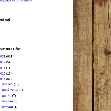
acebook กลุ่ม ราคากลาง
าบล็อกนี้
บทความของบล็อก
2021
(661)
2017
(5)
2016
(1)
2015
(15)
2014
(62)
►
ธันวาคม
(13)
►
พฤศจิกายน
(17)
►
ตุลาคม
(7)
►
กันยายน
(5)
►
สิงหาคม
(1)