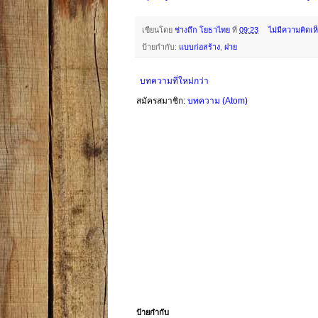
เขียนโดย
ช่างถึก โยธาไทย
ที่
09:23
ไม่มีความคิดเห
ป้ายกำกับ:
แบบก่อสร้าง
,
ฝาย
บทความที่ใหม่กว่า
สมัครสมาชิก:
บทความ (Atom)
ป้ายกำกับ