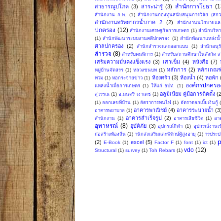
สำนักการโยธา
(1
สาธารณูปโภค
(3)
สาระน่ารู้
(3)
สำนักงาน ก.พ.
(1)
สำนักงานกองทุนสนับสนุนการวิจัย (สกว
สำนักงานทรัพยากรน้ำภาค 2
(2)
สำนักงานนโยบายแล
ปกครอง
(12)
สำนักงานเศรษฐกิจการเกษตร
(1)
สำนักบริหา
(1)
สำนักพัฒนาระบบงานคดีปกครอง
(1)
สำนักพัฒนาแหล่งน
ศาลปกครอง
(2)
สำนักสำรวจและออกแบบ
(1)
สำนักอนุร
สำรวจ
(8)
สำหรับคนพิการ
(1)
สำหรับสถานศึกษาในสังกัด ส
เสริมความมั่นคงแข็งแรง
(3)
เสาเข็ม
(4)
หนังสือ
(7)
หลักการ
(2)
หลักเกณฑ
หมู่บ้านจัดสรร
(1)
หลวงชนบท
(1)
ห้องครัว
(3)
ห้องน้ำ
(4)
หอพัก
ท่วม
(1)
หอกระจายข่าว
(1)
องค์กรปกครอง
แหล่งน้ำเพื่อการเกษตร
(1)
ให้แก่ อปท.
(1)
อลูมิเนียม คู่มือการติดตั้ง
(
สุวรรณ
(1)
อ.มนตรี เงาเดช
(1)
(1)
ออกเลขที่บ้าน
(1)
อัตราการทนไฟ
(1)
อัตราดอกเบี้ยเงินกู้
อาคารพาณิชย์
(4)
อาคารระบายน้ำ
(3
อาคารพยาบาล
(1)
อาคารสำเร็จรูป
(2)
สำนักงาน
(1)
อาคารเสียชีวิต
(1)
อา
อุทาหรณ์
(8)
อุบัติภัย
(3)
อุปกรณ์กีฬา
(1)
อุปกรณ์งานเช
ก่อสร้างท้องถิ่น
(1)
านักส่งเสริมและพิทักษ์ผู้สูงอายุ
(1)
ารประป
(2)
excel
(5)
E-Book
(1)
Factor F
(1)
font
(1)
ict
(1)
vdo
(12)
Structural
(1)
survey
(1)
Toh Rebars
(1)