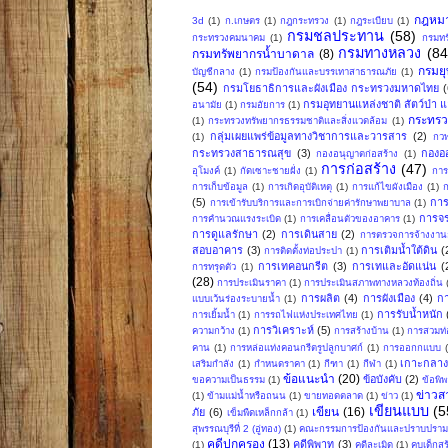
กฎหม
3d
(1)
ก.เกษตร
(1)
กฎกระทรวง
(1)
กฎระเบียบ
(1)
กรมชลประทาน
(58)
กระทรวงคมนาคม
(1)
กรมทร
กรมทางหลวง
(84
กรมทรัพยากรน้ำบาดาล
(8)
กรมย
บัญชีกลาง
(1)
กรมป้องกันและบรรเทาสาธารณภัย
(1)
(54)
กรมโยธาธิการและผังเมือง กระทรวงมหาดไทย
กรมอุทยานแหล่งชาติ สัตว์ป่า แล
อนามัย
(1)
กรมอัยการ
(1)
กระทรว
(1)
กระทรวงทรัพยากรธรรมชาติและสิ่งแวดล้อม
(1)
กลุ่มเผยแพร่ข้อมูลทางวิชาการและวารสาร
(2)
(1)
กวพ
กระทรวงสาธารณสุข
(3)
กองอ
กองอนุญาตก่อสร้าง
(1)
การก่อสร้าง
(47)
อุโมงค์
(1)
กัดเซาะชายฝั่ง
(1)
การ
การเก็บข้อมูล
(1)
การเกิดอุบัติเหตุ
(1)
การแก้ไขผังเมือง
(1)
ก
(5)
การ
การเข้ารับบริการและการเบิกจ่ายค่ารักษาพยาบาล
(1)
การจ
การคำนวณแรงระเบิด
(1)
การเคลื่อนตัวของอาคาร
(1)
การดูแลรักษา
(2)
การเดินสาย
(2)
การตรวจการจ้างงานก
สอบอาคาร
(3)
การเติมน้ำใต้ดิน
(
การติดตั้งท่อประปา
(1)
การเทคอนกรีต
(3)
การเทและอัดแน่น
(
การทรุดตัว
(1)
(28)
การประเมินราคา
(1)
การประเมินสภาพทางหลวงท้องถิ่น
การผลิต
(4)
การผังเมือง
(4)
ก
แบบเว้นร่องระบายน้ำ
(1)
การรับน้ำหนัก
การเยิ้มน้ำ
(1)
การรถไฟแห่งประเทศไทย
(1)
การวิเคราะห์
(5)
ความกว้าง
(1)
การสร้างบ้าน
(1)
การสวมท่
คาน
(1)
การหล่อแท่งคอนกรีตรูปลูกบาศก์
(1)
การออกกแบบ
เกาะกลา
เสริมกำลัง
(1)
กำหนดราคา
(1)
กีฑา
(1)
กีฬา
(1)
ข้อแนะนำ
(20)
ข้อบังคับ
(2)
ขอความเป็นธรรม
(1)
ข้อพิ
ข่าวส
(1)
ข้ามแม่น้ำหรือถนน
(1)
ขายทอดตลาด
(1)
ข่าว
(1)
เขียนแบบ
(5
เขียน
(16)
ภัย
(6)
เข็มพืดเหล็กกล้า
(1)
สุพรรณบุรีที่ 2 (อู่ทอง)
(1)
คณะกรรมการป้องกันและปราบปรามก
คดีปกครอง
(13)
คดีพิพาท
(3)
(1)
คดีละเมิด
(1)
คบเด็กสร