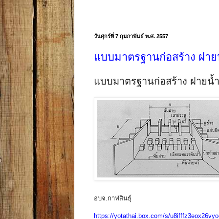
วันศุกร์ที่ 7 กุมภาพันธ์ พ.ศ. 2557
แบบมาตรฐานก่อสร้าง ฝายน
แบบมาตรฐานก่อสร้าง ฝายน้ำ
อบจ.กาฬสินธุ์
https://yotathai.box.com/s/u8ifffz3eox26vy