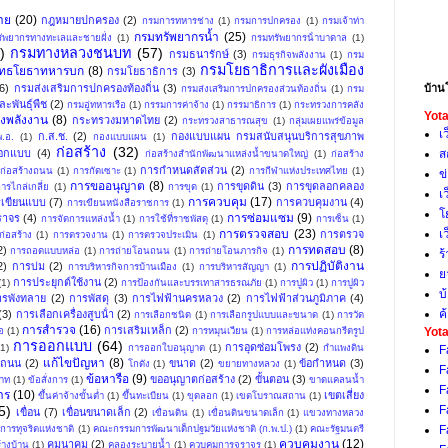
าย
(20)
กฎหมายปกครอง
(2)
กรมการทหารช่าง
(1)
กรมการปกครอง
(1)
กรมเจ้าท่า
กรมทรัพยากรน้ำ
(25)
ัพยากรทางทะเลและชายฝั่ง
(1)
กรมทรัพยากรน้ําบาดาล
(1)
)
กรมทางหลวงชนบท
(57)
กรมธนารักษ์
(3)
กรมธุรกิจพลังงาน
(1)
กรม
กรมโยธาธิการและผังเมือง
ุทธโยธาทหารบก
(8)
กรมโยธาธิการ
(3)
บ้าน
(6)
กรมส่งเสริมการปกครองท้องถิ่น
(3)
กรมส่งเสริมการปกครองส่วนท้องถิ่น
(1)
กรม
ะพันธุ์พืช
(2)
กรมอู่ทหารเรือ
(1)
กรรมการค่าจ้าง
(1)
กรรมาธิการ
(1)
กระทรวงการคลัง
Yota
งพลังงาน
(8)
กระทรวงมหาดไทย
(2)
กระทรวงสาธารณสุข
(1)
กลุ่มเผยแพร่ข้อมูล
เ
ก.ส.ช.
(2)
กองแบบแผน กรมสนับสนุนบริการสุขภาพ
.อ.
(1)
กองแบบแผน
(1)
ก่อสร้าง
(32)
ส
อกแบบ
(4)
ก่อสร้างสำนักพัฒนาแหล่งน้ำขนาดใหญ่
(1)
ก่อสร้าง
การกําหนดสัดส่วน
(2)
ก่อสร้างถนน
(1)
การกัดเซาะ
(1)
การกีฬาแห่งประเทศไทย
(1)
ข
การขออนุญาต
(8)
การขุดดิน
(3)
การขุดลอกคลอง
ารไกล่เกลี่ย
(1)
การขุด
(1)
เ
การควบคุม
(17)
เขียนแบบ
(7)
การควบคุมงาน
(4)
การเขียนหนังสือราชการ
(1)
โ
การซ่อมแซม
(9)
ราจร
(4)
การจัดการแหล่งน้ำ
(1)
การใช้ที่ราชพัสดุ
(1)
การเซ็น
(1)
เ
การตรวจสอบ
(23)
การตรวจ
่อสร้าง
(1)
การตรวจงาน
(1)
การตรวจประเมิน
(1)
การทดสอบ
(8)
2)
การถอดแบบหล่อ
(1)
การถ่ายโอนถนน
(1)
การถ่ายโอนภารกิจ
(1)
ร
การปฏิบัติงาน
2)
การบ่ม
(2)
การบริหารกิจการบ้านเมือง
(1)
การบริหารสัญญา
(1)
ย
การประยุกต์ใช้งาน
(2)
(1)
การป้องกันและบรรเทาสารธรณภัย
(1)
การปูผิว
(1)
การปูผิว
บ
ารพังทลาย
(2)
การพัสดุ
(3)
การไฟฟ้านครหลวง
(2)
การไฟฟ้าส่วนภูมิภาค
(4)
ค
(3)
การเลือกเครื่องสูบน้ํา
(2)
การเลือกชนิด
(1)
การเลือกรูปแบบและขนาด
(1)
การวัด
การสำรวจ
(16)
การเสริมเหล็ก
(2)
Yota
อ
(1)
การหมุนเวียน
(1)
การหล่อแท่งคอนกรีตรูป
การออกแบบ
(64)
การอุดซ่อมโพรง
(2)
(1)
การออกใบอนุญาต
(1)
กำแพงดิน
F
แก้ไขปัญหา
(8)
งถนน
(2)
ขนาด
(2)
ข้อกำหนด
(3)
โกดัง
(1)
ขยายทางหลวง
(1)
F
ข้อหารือ
(9)
ขออนุญาตก่อสร้าง
(2)
ขั้นตอน
(3)
พาท
(1)
ข้อสั่งการ
(1)
ขาดแคลนน้ำ
F
าร
(10)
เขตเสี่ยง
ขึ้นค่าจ้างขั้นต่ำ
(1)
ขึ้นทะเบียน
(1)
ขุดลอก
(1)
เขตโบราณสถาน
(1)
F
5)
เขื่อน
(7)
เขื่อนขนาดเล็ก
(2)
เขื่อนดิน
(1)
เขื่อนดินขนาดเล็ก
(1)
แขวงทางหลวง
F
ารทุจริตแห่งชาติ
(1)
คณะกรรมการพัฒนาเด็กปฐมวัยแห่งชาติ (ก.พ.ป.)
(1)
คณะรัฐมนตรี
ควบคุมงาน
(12)
คมนาคม
(2)
้างบ้าน
(1)
คลองระบายน้ำ
(1)
ควบคุมการจราจร
(1)