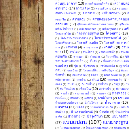
ควบคุมอาคาร
(13)
ความปลอ
ความต้านทานไฟฟ้า
(1)
งานช่าง
(14)
ความเสี่ยง
(2)
ความเสียหาย
(1)
ความหนา
ค่าจ้างแรงงาน
(2)
คันทางและผิวทาง
(1)
ค่าก่อสร้าง
(1)
ค
คำวินิจฉัย
(4)
คำวินิจฉัยของศาลปกครองสู
คอนกรีต
(1)
ออกแบบ
(17)
คู่มือเกณฑ์กำหนดการออกแบบ
(1)
คู่มือป
เคร
เครื่องใช้ไฟฟ้า
(1)
เครื่องต้นกำลัง
(1)
เครื่องทุ่นแรง
(1)
โครงสร้าง
(18)
โครงการอนุรักษ์
(2)
โครงการวิจัย
(1)
โครงสร้างทางรถไฟ
(2)
(1)
โครงสร้างถนนลาดยาง
(1)
โครงสร้างเหล็ก
(7)
โครงสร้างอาคาร
(
โครงสร้างเสา
(1)
งานดิน
(9)
งาน
งานฉาบ
(4)
ทาง
(1)
งานฐานราก
(1)
ทาง
(11)
งานไม้
(1)
งานโยธา
(1)
งานระบายน้ำ
(1)
งานวัด
คอนกรีต
(2)
ชน
งานออก
(1)
จำหน่าย
(1)
โฉนดที่ดิน
(1)
ชลประทานขนาดเล็ก
(2)
ชั้นดิน
(1)
ชั้นทรายรองถนนคอน
ซ่อมบำรุง
(6)
ซุ้ม
(1)
ซุ้มชุมชน
(1)
เซปักตะกร้อ
(1)
ฐานข้อ
ถล่ม
(2)
ดูแลบ้าน
(1)
โดยกรมที่ดินม แก้ไขปัญหา
(1)
ต้นทุน
ข้อหารือ
(6)
ตอบคำถาม
(1)
ตัวเลข
(1)
ตัวอย่างผลงาน
(1)
ต
ถนน
(16)
หนักกระแทก
(1)
แตกร้าว
(1)
ถนนซอยตัน
(1)
ถมดิน
(7)
คลอง
(1)
ถังเก็บน้ำ
(1)
ถังน้ำมัน
(1)
ถังสูง
(1)
ถา
ท้องถิ่น
(10)
(7)
ท่อก๊าซเลียบ
(1)
ท่อจ่ายน้ำ
(1)
ท่อลอดถน
ทางหลวง
(2)
ทางน้ำ
(1)
ทางระบายน้ำ
(1)
ทางลอด
(1)
เทคนิค
(2)
ธรณีวิทยา
(2)
ธราเทพ 
เทนนิส
(1)
เทศบาล
(1)
น้ำบาดาล
(10)
น้ำท่วมระบบประปา
(1)
น้ำในไร่นา
(1)
แนวทาง
(21)
บดอัด
(2)
บรรเทาสาธารณภัย
(1)
บ่อกักเก็
บ้านธรรมปกรณ์
(4)
บ้านพัก
(6)
กันเสียง
(1)
บ้านพักข้
บำรุงรักษา
(19)
แบบก่อสร้า
บำรุงทาง
(3)
อาศัย
(1)
แบบแปลน
(107)
แบบมาตรฐาน
(27)
(2)
ใบอนุญาตวิศวกร
(1)
ใบอนุญาตสถาปนิก
(1)
ปฏิรูปที่ดิน
(