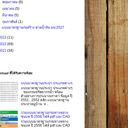
►
พฤษภาคม
(8)
►
เมษายน
(5)
►
มีนาคม
(5)
▼
กุมภาพันธ์
(1)
แบบมาตรฐานก่อสร้าง ฝายน้ำล้น มข.2527
2013
(11)
2012
(69)
2011
(34)
load ที่ได้รับความนิยม
แบบมาตรฐานประปา ประเภทต่างๆ
แบบมาตรฐานประปา ประเภทต่างๆ
ของกรมทรัพยากรน้ำ พร้อม
ตัวอย่างการประมาณราคา ข้อมูล ปี
2551 , 2552 คลิก แบบมาตรฐาน
ประปาหมู่บ้าน จ...
รวมแบบมาตรฐานกรมทางหลวง
ชนบท ปี 2556 ไฟล์ pdf และ CAD
รวมแบบมาตรฐานกรมทางหลวง
ชนบท ปี 2556 ไฟล์ pdf และ CAD