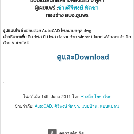
แบบแปลนก่อสร้างห้องแถว 6 คูหา
ผู้เผยแพร่ :
ช่างศิริพงษ์ พัดชา
กองช่าง อบจ.ชุมพร
รูปแบบไฟล์
:เขียนด้วย AutoCAD ไฟล์นามสกุล dwg
คำอธิบายเพิ่มเติม
:ไฟล์ มี 1 ไฟล์ ย่อรวมด้วย winrar ให้แตกไฟล์ออกแล้วเปิด
ด้วย AutoCAD
ดูและDownload
โพสต์เมื่อ
14th June 2011
โดย
ช่างถึก โยธาไทย
ป้ายกำกับ:
AutoCAD
ศิริพงษ์ พัดชา
แบบบ้าน
แบบแปลน
8
ดูความคิดเห็น