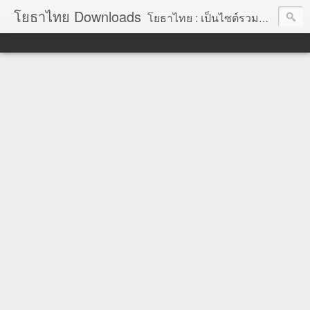
โยธาไทย Downloads
โยธาไทย : เป็นไซต์รวมข้อมูลความรู้ สำหรับช่างโยธา นายช่างโยธา วิศวกรโยธา ตลอดจนความรู้สำหรับผู้ที่ปฏิบัติงานในองค์กรปกครองส่วนท้องถิ่น จัดทำโดย นายอภิสิทธิ์ มากสุวรรณ โยธา, โยธาไทย,ช่างโยธา, นายช่างโยธา,วิศวกร, วิศวกรรม, ราคากลาง,หลักเกณฑ์การคำนวณราคากลาง, ราคาวัสดุก่อสร้าง, ราคาพาณิชย์จังหวัด, ค่าขนส่ง, ค่าเสื่อม, ค่าอำนวยการ, ถอดแบบ, ไม้แบบ, วัสดุก่อสร้าง, ค่าแรง, ค่าแรงงาน, ค่าแรงงานคน, ไม้แบบ, การถอดวัสดุ