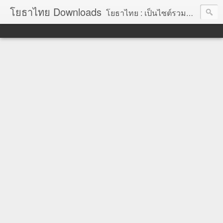
โยธาไทย Downloads
โยธาไทย : เป็นไซต์รวมข้อมูลความรู้ สำหรับช่างโยธา นายช่างโยธา วิศวกรโยธา ตลอดจนความรู้สำหรับผู้ที่ปฏิบัติงานในองค์กรปกครองส่วนท้องถิ่น จัดทำโดย นายอภิสิทธิ์ มากสุวรรณ โยธา, โยธาไทย,ช่างโยธา, นายช่างโยธา,วิศวกร, วิศวกรรม, ราคากลาง,หลักเกณฑ์การคำนวณราคากลาง, ราคาวัสดุก่อสร้าง, ราคาพาณิชย์จังหวัด, ค่าขนส่ง, ค่าเสื่อม, ค่าอำนวยการ, ถอดแบบ, ไม้แบบ, วัสดุก่อสร้าง, ค่าแรง, ค่าแรงงาน, ค่าแรงงานคน, ไม้แบบ, การถอดวัสดุ