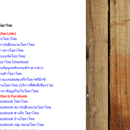
โยธาไทย
thai Links
ว็บโยธาไทย
ถาบันฝึกอบรมโยธาไทย
่าวสารโยธาไทย
ว็บบอร์ดโยธาไทย
ยธาไทย Download
ว็บข้อมูลหลักเกณฑ์ราคากลาง
้านค้าโยธาไทย
างมะตอยผสมเสร็จโยธาพรีมิกซ์
้านโยธาไทย (บริการที่พักที่เชียงราย)
้าหาข้อมูลในเว็บโยธาไทย
thai in Facebook
acebook โยธาไทย
acebook สถาบันฝึกอบรมโยธาไทย
acebook ช่างถึก โยธาไทย
acebook บ้านโยธาไทย
acebook กลุ่ม ชมรมโยธาไทย