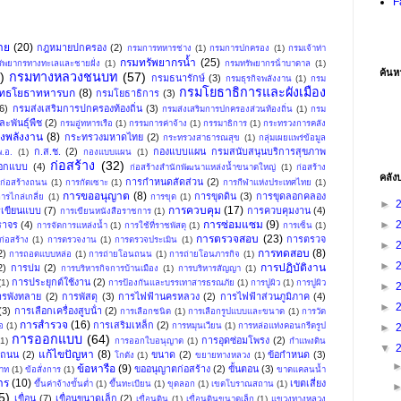
F
าย
(20)
กฎหมายปกครอง
(2)
กรมการทหารช่าง
(1)
กรมการปกครอง
(1)
กรมเจ้าท่า
กรมทรัพยากรน้ำ
(25)
ัพยากรทางทะเลและชายฝั่ง
(1)
กรมทรัพยากรน้ําบาดาล
(1)
ค้นห
)
กรมทางหลวงชนบท
(57)
กรมธนารักษ์
(3)
กรมธุรกิจพลังงาน
(1)
กรม
กรมโยธาธิการและผังเมือง
ุทธโยธาทหารบก
(8)
กรมโยธาธิการ
(3)
(6)
กรมส่งเสริมการปกครองท้องถิ่น
(3)
กรมส่งเสริมการปกครองส่วนท้องถิ่น
(1)
กรม
ะพันธุ์พืช
(2)
กรมอู่ทหารเรือ
(1)
กรรมการค่าจ้าง
(1)
กรรมาธิการ
(1)
กระทรวงการคลัง
งพลังงาน
(8)
กระทรวงมหาดไทย
(2)
กระทรวงสาธารณสุข
(1)
กลุ่มเผยแพร่ข้อมูล
ก.ส.ช.
(2)
กองแบบแผน กรมสนับสนุนบริการสุขภาพ
.อ.
(1)
กองแบบแผน
(1)
ก่อสร้าง
(32)
อกแบบ
(4)
ก่อสร้างสำนักพัฒนาแหล่งน้ำขนาดใหญ่
(1)
ก่อสร้าง
คลัง
การกําหนดสัดส่วน
(2)
ก่อสร้างถนน
(1)
การกัดเซาะ
(1)
การกีฬาแห่งประเทศไทย
(1)
การขออนุญาต
(8)
การขุดดิน
(3)
การขุดลอกคลอง
ารไกล่เกลี่ย
(1)
การขุด
(1)
►
การควบคุม
(17)
เขียนแบบ
(7)
การควบคุมงาน
(4)
การเขียนหนังสือราชการ
(1)
การซ่อมแซม
(9)
►
ราจร
(4)
การจัดการแหล่งน้ำ
(1)
การใช้ที่ราชพัสดุ
(1)
การเซ็น
(1)
การตรวจสอบ
(23)
การตรวจ
่อสร้าง
(1)
การตรวจงาน
(1)
การตรวจประเมิน
(1)
►
การทดสอบ
(8)
2)
การถอดแบบหล่อ
(1)
การถ่ายโอนถนน
(1)
การถ่ายโอนภารกิจ
(1)
►
การปฏิบัติงาน
2)
การบ่ม
(2)
การบริหารกิจการบ้านเมือง
(1)
การบริหารสัญญา
(1)
การประยุกต์ใช้งาน
(2)
(1)
การป้องกันและบรรเทาสารธรณภัย
(1)
การปูผิว
(1)
การปูผิว
►
ารพังทลาย
(2)
การพัสดุ
(3)
การไฟฟ้านครหลวง
(2)
การไฟฟ้าส่วนภูมิภาค
(4)
►
(3)
การเลือกเครื่องสูบน้ํา
(2)
การเลือกชนิด
(1)
การเลือกรูปแบบและขนาด
(1)
การวัด
การสำรวจ
(16)
การเสริมเหล็ก
(2)
อ
(1)
การหมุนเวียน
(1)
การหล่อแท่งคอนกรีตรูป
►
การออกแบบ
(64)
การอุดซ่อมโพรง
(2)
(1)
การออกใบอนุญาต
(1)
กำแพงดิน
▼
แก้ไขปัญหา
(8)
งถนน
(2)
ขนาด
(2)
ข้อกำหนด
(3)
โกดัง
(1)
ขยายทางหลวง
(1)
ข้อหารือ
(9)
ขออนุญาตก่อสร้าง
(2)
ขั้นตอน
(3)
พาท
(1)
ข้อสั่งการ
(1)
ขาดแคลนน้ำ
าร
(10)
เขตเสี่ยง
ขึ้นค่าจ้างขั้นต่ำ
(1)
ขึ้นทะเบียน
(1)
ขุดลอก
(1)
เขตโบราณสถาน
(1)
5)
เขื่อน
(7)
เขื่อนขนาดเล็ก
(2)
เขื่อนดิน
(1)
เขื่อนดินขนาดเล็ก
(1)
แขวงทางหลวง