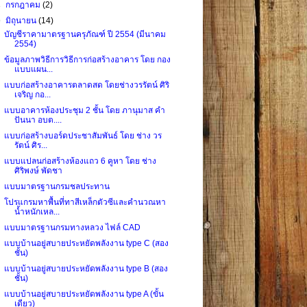
►
กรกฎาคม
(2)
▼
มิถุนายน
(14)
บัญชีราคามาตรฐานครุภัณฑ์ ปี 2554 (มีนาคม
2554)
ข้อมูลภาพวิธีการวิธีการก่อสร้างอาคาร โดย กอง
แบบแผน...
แบบก่อสร้างอาคารตลาดสด โดยช่างวรรัตน์ ศิริ
เจริญ กอ...
แบบอาคารห้องประชุม 2 ชั้น โดย ภานุมาส คำ
ปันนา อบต....
แบบก่อสร้างบอร์ดประชาสัมพันธ์ โดย ช่าง วร
รัตน์ ศิร...
แบบแปลนก่อสร้างห้องแถว 6 คูหา โดย ช่าง
ศิริพงษ์ พัดชา
แบบมาตรฐานกรมชลประทาน
โปรแกรมหาพื้นที่ทาสีเหล็กตัวซีและคำนวณหา
น้ำหนักเหล...
แบบมาตรฐานกรมทางหลวง ไฟล์ CAD
แบบบ้านอยู่สบายประหยัดพลังงาน type C (สอง
ชั้น)
แบบบ้านอยู่สบายประหยัดพลังงาน type B (สอง
ชั้น)
แบบบ้านอยู่สบายประหยัดพลังงาน type A (ขั้น
เดียว)