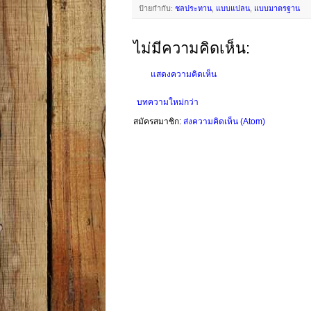
ป้ายกำกับ:
ชลประทาน
,
แบบแปลน
,
แบบมาตรฐาน
ไม่มีความคิดเห็น:
แสดงความคิดเห็น
บทความใหม่กว่า
สมัครสมาชิก:
ส่งความคิดเห็น (Atom)