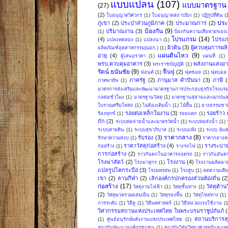
แบบแปลน
(107)
แบบมาตรฐาน
(27)
(2)
ใบอนุญาตวิศวกร
(1)
ใบอนุญาตสถาปนิก
(1)
ปฏิรูปที่ดิน
(
ปร
ภูเขา
(2)
ประปาส่วนภูมิภาค
(3)
ประมาณการ
(2)
ป้องกัน
(9)
ปริมาณงาน
(3)
(1)
ป้องกันความเสียหายของเ
โปรแกรม
(14)
(4)
โปรแก
แปลงทดลอง
(1)
แปลงนา
(1)
ผิวดิน
(3)
ผู้ควบคุมการผล
ผลิตภัณฑ์อุตสาหกรรม(มอก.)
(1)
แผ่นดินไหว
(9)
อายุ
(4)
ผู้เสนอราคา
(1)
แผนที่
(1)
พรบ.ควบคุมอาคาร
(3)
พลังงานแสงอาท
พระราชบัญญัติ
(1)
รัตน์ ธนันชัย
(9)
ฟื้นฟู
(2)
ฟอนต์
(1)
ฟุตซอล
(1)
ฟุตบอล
ภาครัฐ
(2)
ภานุมาส คำปันนา
(3)
ภาษี
(
ภาคพายัพ
(1)
มาตรการส่งเสริมและพัฒนามาตรฐานการประกอบธุรกิจโรงแร
กลต่อชั่วโมง
(1)
มาตรฐานวัสดุ
(1)
มาตรฐานสุสานและฌาปน
โบราณศรีมโหสถ
(1)
ไม่ต้องเติมน้ำ
(1)
ไม้พื้น
(1)
ยางธรรมชาต
รอยต่อเหล็กในงาน
(3)
รอยร้าว
ร้องทุกข์
(1)
รอยแตก
(1)
ถัก
(2)
ระบบท่อจ่ายน้ำและมาตรวัดน้ำ
(1)
ระบบท่อส่งน้ำ
(1)
ระบบสายดิน
(1)
ระบบสุขาภิบาล
(1)
ระบบแห้ง
(1)
ระบบ Bol
ราคากลาง
(8)
รับรอง
(3)
รักษาความสงบ
(1)
ราคากลางคอ
ราคาวัสดุก่อสร้าง
(4)
รางระบาย
ก่อสร้าง
(1)
รางรถไฟ
(1)
การก่อสร้าง
(2)
ราวกันตกในอาคารจอดรถ
(1)
ราวกันอันต
โรงฆ่าสัตว์
(2)
โรงงาน
(4)
โรงฆ่าสุกร
(1)
โรงงานผลิตอาห
แปลรูปโคกระบือ
(3)
โรงมหรสพ
(1)
โรงสูบ
(1)
ลดความเสี
เขา
(2)
ลานกีฬา
(2)
เลิกองค์กรปกครองส่วนท้องถิ่น
(2
ก่อสร้าง
(17)
วัสดุด้า
วัสดุงานไฟฟ้า
(1)
วัสดุชั้นทาง
(1)
(2)
วัสดุมวลรวมผสมเย็น
(1)
วัสดุรองพื้น
(1)
วัสดุไหล่ทาง
(1)
การระดับ
(1)
วิธีดู
(1)
วิธีพลศาสตร์
(1)
วิธีหน่วยแรงใช้งาน
(
วิศวกรรมสถานแห่งประเทศไทย ในพระบรมราชูปถัมภ์
(
สถานบริการส
(1)
ศูนย์อนุรักษ์พลังงานแห่งประเทศไทย
(1)
สถาบันพัฒนาองค์กรชุมชน
(1)
สถาบันวิจัยวิทยาศาสตร์และเ