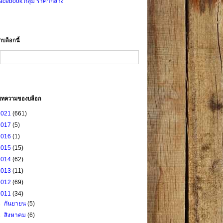
acebook กลุ่ม ราคากลาง
าบล็อกนี้
บทความของบล็อก
2021
(661)
2017
(5)
2016
(1)
2015
(15)
2014
(62)
2013
(11)
2012
(69)
2011
(34)
►
กันยายน
(5)
►
สิงหาคม
(6)