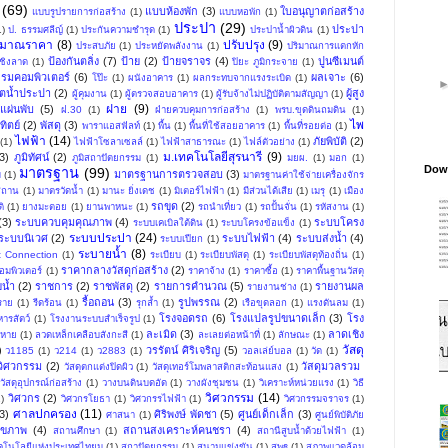
(69)
แบบห้องพัก
(3)
ใบอนุญาตก่อสร้าง
แบบรูปรายการก่อสร้าง
(1)
แบบหอพัก
(1)
ประปา
(29)
ประปา
1)
ป. ธรรมศลีญ์
(1)
ประกันความชำรุด
(1)
ประปาน้ำผิวดิน
(1)
ะมาณราคา
(8)
ปรับปรุง
(9)
ประสบภัย
(1)
ประหยัดพลังงาน
(1)
ปริมาณการแตกหัก
ป้องกันตลิ่ง
(7)
ป้าย
(2)
ป้ายจราจร
(4)
ปูนซีเมนต์
ชิงลาด
(1)
ปิยะ ภูมิกระจาย
(1)
รมคอมพิวเตอร์
(6)
ผลเจาะ
(6)
โป๊ะ
(1)
ผนังอาคาร
(1)
ผลกระทบจากแรงระเบิด
(1)
ิตน้ำประปา
(2)
ผู้สูง
ผู้คุมงาน
(1)
ผู้ตรวจสอบอาคาร
(1)
ผู้รับจ้างไม่ปฏิบัติตามสัญญา
(1)
ฝาย
(9)
แผ่นพับ
(5)
ฝ.30
(1)
ฝ่ายควบคุมการก่อสร้าง
(1)
พรบ.ขุดดินถมดิน
(1)
ไพ
ิตย์
(2)
พัสดุ
(3)
พาราแอสฟัลท์
(1)
พื้น
(1)
พื้นที่ใช้สอยอาคาร
(1)
พื้นที่รอยต่อ
(1)
ไฟฟ้า
(14)
ภัยพิบัติ
(2)
(1)
ไฟฟ้าโซลาเซลล์
(1)
ไฟฟ้าสาธารณะ
(1)
ไฟล์ตัวอย่าง
(1)
ม.เทคโนโลยีสุรนารี
(9)
3)
ภูมิทัศน์
(2)
ภูมิสถาปัตยกรรม
(1)
มยผ.
(1)
มอก
(1)
Down
มาตรฐาน
(99)
มาตรฐานการตรวจสอบ
(3)
ม
(1)
มาตรฐานค่าใช้จ่ายเครื่องจักร
สถาน
(1)
มาตรวัดน้ำ
(1)
มานะ ยิ่งเดช
(1)
มิเตอร์ไฟฟ้า
(1)
มีส่วนได้เสีย
(1)
เมรุ
(1)
เมือง
รถขุด
(2)
ิ
(1)
ยางมะตอย
(1)
ยานพาหนะ
(1)
รถนำเที่ยว
(1)
รถปั้นจั่น
(1)
รหัสงาน
(1)
(3)
ระบบควบคุมคุณภาพ
(4)
ระบบโครง
ระบบเคเบิลใต้ดิน
(1)
ระบบโครงข้อแข็ง
(1)
ระบบประปา
(24)
ระบบนิเวศ
(2)
ระบบไฟฟ้า
(4)
ระบบส่งน้ำ
(4)
ระบบเปียก
(1)
ระบายน้ำ
(8)
t Connection
(1)
ระเบียบ
(1)
ระเบียบพัสดุ
(1)
ระเบียบพัสดุท้องถิ่น
(1)
ราคากลางวัสดุก่อสร้าง
(2)
มพิวเตอร์
(1)
ราคาจ้าง
(1)
ราคาซื้อ
(1)
ราคาพื้นฐานวัสดุ
น้ำ
(2)
ราชการ
(2)
ราชพัสดุ
(2)
รายการคำนวณ
(5)
รายงานผล
รายงานช่าง
(1)
รื้อถอน
(3)
รูปพรรณ
(2)
ราย
(1)
รีดร้อน
(1)
รุกล้ำ
(1)
เรือขุดลอก
(1)
แรงดันลม
(1)
โรงจอดรถ
(6)
โรงแปลรูปขนาดเล็ก
(3)
โรง
ารสัตว์
(1)
โรงงานระบบสำเร็จรูป
(1)
ละเมิด
(3)
ลาดเชิง
ยหาย
(1)
ลวดเหล็กเคลือบสังกะสี
(1)
ละเลยต่อหน้าที่
(1)
ลักษณะ
(1)
วัสดุ
)
วรรัตน์ ศิริเจริญ
(5)
ว1185
(1)
ว214
(1)
ว2883
(1)
วอลเล่ย์บอล
(1)
วัด
(1)
นวิศวกรรม
(2)
วัสดุมวลรวม ​
วัสดุตกแต่งปิดผิว
(1)
วัสดุเทอร์โมพลาสติกสะท้อนแสง
(1)
วัสดุอุปกรณ์ก่อสร้าง
(1)
วางบนดินบดอัด
(1)
วางผังชุมชน
(1)
วิเคราะห์หน่วยแรง
(1)
วิธี
วิศวกรรม
(14)
วิศวกร
(2)
1)
วิศวกรโยธา
(1)
วิศวกรรไฟฟ้า
(1)
วิศวกรรมจราจร
(1)
ศาลปกครอง
(11)
3)
ศิริพงษ์ พัดชา
(5)
ศูนย์เด็กเล็ก
(3)
ศาสนา
(1)
ศูนย์พิบัติภัย
ุขภาพ
(4)
สถานสงเคราะห์คนชรา
(4)
สถานศึกษา
(1)
สถานีสูบน้ำด้วยไฟฟ้า
(1)
ทคโนโลยีแห่งประเทศไทยม
(1)
สถาปัตยกรรม
(1)
สนามแข่งขัน
(1)
สพฐ
(1)
สภาพแวดล้อม