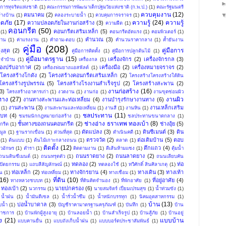
ารทุจริตแห่งชาติ
(1)
คณะกรรมการพัฒนาเด็กปฐมวัยแห่งชาติ (ก.พ.ป.)
(1)
คณะรัฐมนตรี
ควบคุมงาน
(12)
คมนาคม
(2)
้างบ้าน
(1)
คลองระบายน้ำ
(1)
ควบคุมการจราจร
(1)
ดภัย
(17)
ความรู้
(24)
ความรู้
ความปลอดภัยในงานก่อสร้าง
(3)
ความฝืด
(1)
คอนกรีต
(50)
คอนกรีตเสริมเหล็ก
(5)
(1)
คอนกรีตอัดแรง
(1)
คอมพิวเตอร์
(1)
คำนวณ
(3)
าน
(1)
ค่าแรงงาน
(1)
คำถาม-ตอบ
(1)
คำนวนราคากลาง
(1)
ค้ำยันงาน
คู่มือ
(208)
คู่มือการ
งสุด
(2)
คู่มือการติดตั้ง
(1)
คู่มือการปลูกต้นไม้
(1)
คู่มือมาตรฐาน
(15)
เครื่องจักร
(2)
เครื่องจักรกล
(3)
ระจำบ้าน
(1)
เครื่องกล
(1)
ื่องปรับอากาศ
(2)
เครื่องมือ
(2)
เครื่องหมายจราจร
(2)
เครื่องพ่นยางแอสฟัลต์
(1)
โครงสร้างโกดัง
(2)
โครงสร้างคอนกรีตเสริมเหล็ก
(2)
โครงสร้างโครงสร้างใต้ดิน
โครงสร้างรูปพรรณ
(5)
โครงสร้างโรงงานสำเร็จรูป
(2)
โครงสร้างสะพาน
(2)
งานก่อสร้าง
(16)
3)
โครงสร้างอาคารเก่า
(1)
งวดงาน
(1)
งานก่อ
(1)
งานขุดซ่อมผิว
ทาง
(27)
งานผิว
งานทางสะพานและท่อเหลี่ยม
(4)
งานบำรุงรักษางานทาง
(6)
งานสะพาน
(3)
งานเหล็กเสริม
(1)
งานสะพานและท่อเหลี่ยม
(1)
งานสี
(1)
งานหิน
(1)
ชลประทาน
(11)
บท
(4)
ชมรมนักกฎหมายก่อสร้าง
(1)
ชลประทานขนาดกลาง
(1)
ช่างอ่าง ธราเทพ ทองเบ้า
(8)
ชั้นทางของถนนคอนกรีต
(2)
ช่างอุ้ย
(5)
กรีต
(1)
ดัดแปลง
(3)
ดินซีเมนต์
(3)
ดิน
มูล
(1)
ฐานรากเขื่อน
(1)
ด่วนที่สุด
(1)
ดำเนินคดี
(1)
ตรวจวัด
(2)
ต่อเติมบ้าน
(5)
ตอบ
(1)
ต้นแบบ
(1)
ต้นไม้เกาะกลางถนน
(1)
ตลาด
(1)
ติดตั้ง
(12)
ตึกแถว
(4)
ัวอักษร
(1)
ตำรา
(1)
ติดตามงาน
(1)
ตีเส้นห้ามแซง
(1)
ตุ้มน้ำ
ถนนราดยาง
(2)
ถนนลาดยาง
(2)
ถนนดินซีเมนต์
(1)
ถนนทรุดตัว
(1)
ถนนเลียบคัน
ทดลอง
(2)
ท่อ
ปัตยกรรม
(1)
แถบสีสัญลักษณ์
(1)
ทดลองใช้
(1)
ทวีศักดิ์ สินศิลาเกตุ
(1)
ท่อเหล็ก
(2)
ทางจักรยาน
(4)
ทางเดิน
(3)
ทางเท้า
น
(1)
ท่อเหลี่ยม
(1)
ทางเชื่อม
(1)
(16)
ที่ดิน
(10)
ที่อยู่อาศัย
(4)
ทางหลวงชบบท
(1)
ที่ดินติดจำนอง
(1)
ที่พักอาศัย
(1)
ทองเบ้า
(2)
นายปกครอง
(6)
นวกรรม
(1)
นายสมจิตร์ เปี่ยมเปรมสุข
(1)
น้ำท่วมขัง
(1)
น้ำฝน
(1)
น้ำมันดีเซล
(1)
น้ำรั่วน้ำซึม
(1)
น้ำหนักบรรทุก
(1)
นิคมอุตสาหกรรม
(1)
บ้าน
(13)
บ่อน้ำบาดาล
(3)
บน้ำ
(1)
บัญชีราคามาตรฐานครุภัณฑ์
(1)
บันทึก
(1)
บ้าน
าราชการ
(1)
บ้านพักผู้สูงอายุ
(1)
บ้านลอยน้ำ
(1)
บ้านสำเร็จรูป
(1)
บ้านสู้ภัย
(1)
บ้านอยู่
ง
(21)
แบบบ้าน
แบบคานยื่น
(1)
แบบถังเก็บน้ำฝน
(1)
แบบบอร์ดประชาสัมพันธ์
(1)