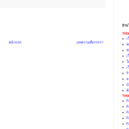
บ้าน
Yota
เ
หน้าแรก
บทความที่เก่ากว่า
ส
ข
เ
โ
เ
ร
ย
บ
ค
Yota
F
F
F
F
F