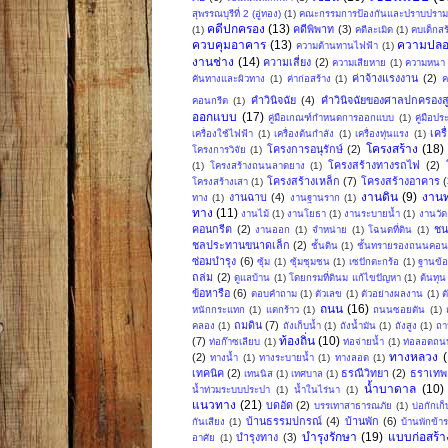
สุพรรณบุรีที่ 2 (อู่ทอง)
(1)
คณะกรรมการป้องกันและปราบปรามก
คดีปกครอง
(13)
คดีพิพาท
(3)
(1)
คดีละเมิด
(1)
คบเด็กสร
ควบคุมอาคาร
(13)
ความปลอ
ความต้านทานไฟฟ้า
(1)
งานช่าง
(14)
ความเสี่ยง
(2)
ความเสียหาย
(1)
ความหนา
ค่าจ้างแรงงาน
(2)
คันทางและผิวทาง
(1)
ค่าก่อสร้าง
(1)
ค
คำวินิจฉัย
(4)
คำวินิจฉัยของศาลปกครองสู
คอนกรีต
(1)
ออกแบบ
(17)
คู่มือเกณฑ์กำหนดการออกแบบ
(1)
คู่มือป
เคร
เครื่องใช้ไฟฟ้า
(1)
เครื่องต้นกำลัง
(1)
เครื่องทุ่นแรง
(1)
โครงสร้าง
(18)
โครงการอนุรักษ์
(2)
โครงการวิจัย
(1)
โครงสร้างทางรถไฟ
(2)
(1)
โครงสร้างถนนลาดยาง
(1)
โครงสร้างเหล็ก
(7)
โครงสร้างอาคาร
(
โครงสร้างเสา
(1)
งานดิน
(9)
งาน
งานฉาบ
(4)
ทาง
(1)
งานฐานราก
(1)
ทาง
(11)
งานไม้
(1)
งานโยธา
(1)
งานระบายน้ำ
(1)
งานวัด
คอนกรีต
(2)
ชน
งานออก
(1)
จำหน่าย
(1)
โฉนดที่ดิน
(1)
ชลประทานขนาดเล็ก
(2)
ชั้นดิน
(1)
ชั้นทรายรองถนนคอน
ซ่อมบำรุง
(6)
ซุ้ม
(1)
ซุ้มชุมชน
(1)
เซปักตะกร้อ
(1)
ฐานข้อ
ถล่ม
(2)
ดูแลบ้าน
(1)
โดยกรมที่ดินม แก้ไขปัญหา
(1)
ต้นทุน
ข้อหารือ
(6)
ตอบคำถาม
(1)
ตัวเลข
(1)
ตัวอย่างผลงาน
(1)
ต
ถนน
(16)
หนักกระแทก
(1)
แตกร้าว
(1)
ถนนซอยตัน
(1)
ถมดิน
(7)
คลอง
(1)
ถังเก็บน้ำ
(1)
ถังน้ำมัน
(1)
ถังสูง
(1)
ถา
ท้องถิ่น
(10)
(7)
ท่อก๊าซเลียบ
(1)
ท่อจ่ายน้ำ
(1)
ท่อลอดถน
ทางหลวง
(2)
ทางน้ำ
(1)
ทางระบายน้ำ
(1)
ทางลอด
(1)
เทคนิค
(2)
ธรณีวิทยา
(2)
ธราเทพ 
เทนนิส
(1)
เทศบาล
(1)
น้ำบาดาล
(10)
น้ำท่วมระบบประปา
(1)
น้ำในไร่นา
(1)
แนวทาง
(21)
บดอัด
(2)
บรรเทาสาธารณภัย
(1)
บ่อกักเก็
บ้านธรรมปกรณ์
(4)
บ้านพัก
(6)
กันเสียง
(1)
บ้านพักข้
บำรุงรักษา
(19)
แบบก่อสร้า
บำรุงทาง
(3)
อาศัย
(1)