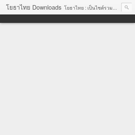
โยธาไทย Downloads
โยธาไทย : เป็นไซต์รวมข้อมูลความรู้ สำหรับช่างโยธา นายช่างโยธา วิศวกรโยธา ตลอดจนความรู้สำหรับผู้ที่ปฏิบัติงานในองค์กรปกครองส่วนท้องถิ่น จัดทำโดย นายอภิสิทธิ์ มากสุวรรณ โยธา, โยธาไทย,ช่างโยธา, นายช่างโยธา,วิศวกร, วิศวกรรม, ราคากลาง,หลักเกณฑ์การคำนวณราคากลาง, ราคาวัสดุก่อสร้าง, ราคาพาณิชย์จังหวัด, ค่าขนส่ง, ค่าเสื่อม, ค่าอำนวยการ, ถอดแบบ, ไม้แบบ, วัสดุก่อสร้าง, ค่าแรง, ค่าแรงงาน, ค่าแรงงานคน, ไม้แบบ, การถอดวัสดุ