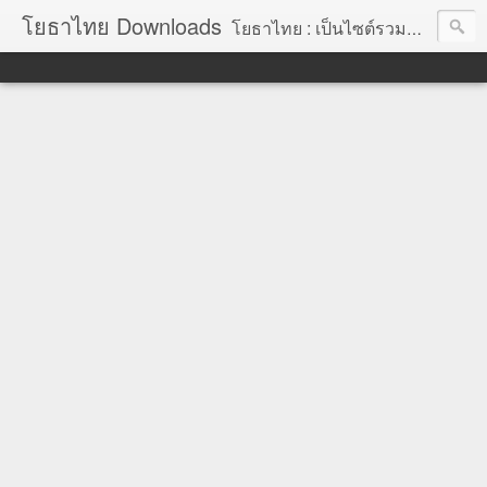
โยธาไทย Downloads
โยธาไทย : เป็นไซต์รวมข้อมูลความรู้ สำหรับช่างโยธา นายช่างโยธา วิศวกรโยธา ตลอดจนความรู้สำหรับผู้ที่ปฏิบัติงานในองค์กรปกครองส่วนท้องถิ่น จัดทำโดย นายอภิสิทธิ์ มากสุวรรณ โยธา, โยธาไทย,ช่างโยธา, นายช่างโยธา,วิศวกร, วิศวกรรม, ราคากลาง,หลักเกณฑ์การคำนวณราคากลาง, ราคาวัสดุก่อสร้าง, ราคาพาณิชย์จังหวัด, ค่าขนส่ง, ค่าเสื่อม, ค่าอำนวยการ, ถอดแบบ, ไม้แบบ, วัสดุก่อสร้าง, ค่าแรง, ค่าแรงงาน, ค่าแรงงานคน, ไม้แบบ, การถอดวัสดุ