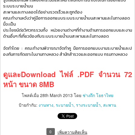
รูปเล่มแยกเฉพาะเพื่อให้กระฉับและเหมาะสมกับการนำไปใช้ในการออกแบบ
ระบบระบายน้ำบน
สะพานและทางลอดได้อย่างรวดเร็วและถูกต้อง
คณะทำงานหวังว่าคู่มือการออกแบบระบบระบายน้ำบนสะพานและในทางลอด
นี้จะเป็น
ประโยชน์ต่อวิศวกรรวมทั้ง หน่วยงานต่างๆที่ทำงานด้านการออกแบบและงาน
ด้านอื่นๆ ที่เกี่ยวข้องกับระบบระบายน้ำบนสะพานและในทางลอด
จัดทำโดย : คณะทำงานพิจารณาจัดทำคู มือการออกแบบงานระบายน้ำและป
องกันการกัดเซาะในงานทางหลวง สำนักสำรวจและออกแบบ กรมทางหลวง
ดูและDownload ไฟล์ .PDF จำนวน 72
หน้า ขนาด 8MB
โพสต์เมื่อ
28th March 2013
โดย
ช่างถึก โยธาไทย
ป้ายกำกับ:
งานทาง
ระบายน้ำ
รางระบายน้ำ
สะพาน
0
เพิ่มความคิดเห็น