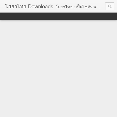
โยธาไทย Downloads
โยธาไทย : เป็นไซต์รวมข้อมูลความรู้ สำหรับช่างโยธา นายช่างโยธา วิศวกรโยธา ตลอดจนความรู้สำหรับผู้ที่ปฏิบัติงานในองค์กรปกครองส่วนท้องถิ่น จัดทำโดย นายอภิสิทธิ์ มากสุวรรณ โยธา, โยธาไทย,ช่างโยธา, นายช่างโยธา,วิศวกร, วิศวกรรม, ราคากลาง,หลักเกณฑ์การคำนวณราคากลาง, ราคาวัสดุก่อสร้าง, ราคาพาณิชย์จังหวัด, ค่าขนส่ง, ค่าเสื่อม, ค่าอำนวยการ, ถอดแบบ, ไม้แบบ, วัสดุก่อสร้าง, ค่าแรง, ค่าแรงงาน, ค่าแรงงานคน, ไม้แบบ, การถอดวัสดุ