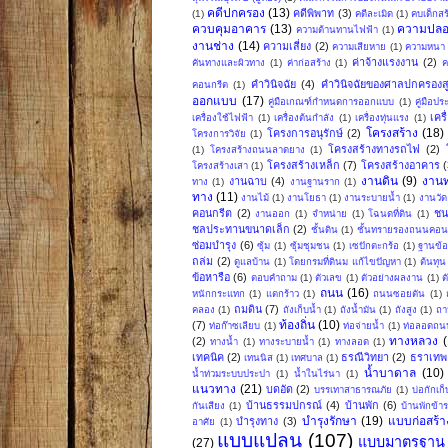
คดีปกครอง
(13)
คดีพิพาท
(3)
(1)
คดีละเมิด
(1)
คบเด็กสร
ควบคุมอาคาร
(13)
ความปลอ
ความต้านทานไฟฟ้า
(1)
งานช่าง
(14)
ความเสี่ยง
(2)
ความเสียหาย
(1)
ความหนา
ค่าจ้างแรงงาน
(2)
คันทางและผิวทาง
(1)
ค่าก่อสร้าง
(1)
ค
คำวินิจฉัย
(4)
คำวินิจฉัยของศาลปกครองสู
คอนกรีต
(1)
ออกแบบ
(17)
คู่มือเกณฑ์กำหนดการออกแบบ
(1)
คู่มือป
เคร
เครื่องใช้ไฟฟ้า
(1)
เครื่องต้นกำลัง
(1)
เครื่องทุ่นแรง
(1)
โครงสร้าง
(18)
โครงการอนุรักษ์
(2)
โครงการวิจัย
(1)
โครงสร้างทางรถไฟ
(2)
(1)
โครงสร้างถนนลาดยาง
(1)
โครงสร้างเหล็ก
(7)
โครงสร้างอาคาร
(
โครงสร้างเสา
(1)
งานดิน
(9)
งาน
งานฉาบ
(4)
ทาง
(1)
งานฐานราก
(1)
ทาง
(11)
งานไม้
(1)
งานโยธา
(1)
งานระบายน้ำ
(1)
งานวัด
คอนกรีต
(2)
ชน
งานออก
(1)
จำหน่าย
(1)
โฉนดที่ดิน
(1)
ชลประทานขนาดเล็ก
(2)
ชั้นดิน
(1)
ชั้นทรายรองถนนคอน
ซ่อมบำรุง
(6)
ซุ้ม
(1)
ซุ้มชุมชน
(1)
เซปักตะกร้อ
(1)
ฐานข้อ
ถล่ม
(2)
ดูแลบ้าน
(1)
โดยกรมที่ดินม แก้ไขปัญหา
(1)
ต้นทุน
ข้อหารือ
(6)
ตอบคำถาม
(1)
ตัวเลข
(1)
ตัวอย่างผลงาน
(1)
ต
ถนน
(16)
หนักกระแทก
(1)
แตกร้าว
(1)
ถนนซอยตัน
(1)
ถมดิน
(7)
คลอง
(1)
ถังเก็บน้ำ
(1)
ถังน้ำมัน
(1)
ถังสูง
(1)
ถา
ท้องถิ่น
(10)
(7)
ท่อก๊าซเลียบ
(1)
ท่อจ่ายน้ำ
(1)
ท่อลอดถน
ทางหลวง
(2)
ทางน้ำ
(1)
ทางระบายน้ำ
(1)
ทางลอด
(1)
เทคนิค
(2)
ธรณีวิทยา
(2)
ธราเทพ 
เทนนิส
(1)
เทศบาล
(1)
น้ำบาดาล
(10)
น้ำท่วมระบบประปา
(1)
น้ำในไร่นา
(1)
แนวทาง
(21)
บดอัด
(2)
บรรเทาสาธารณภัย
(1)
บ่อกักเก็
บ้านธรรมปกรณ์
(4)
บ้านพัก
(6)
กันเสียง
(1)
บ้านพักข้
บำรุงรักษา
(19)
แบบก่อสร้า
บำรุงทาง
(3)
อาศัย
(1)
แบบแปลน
(107)
แบบมาตรฐาน
(27)