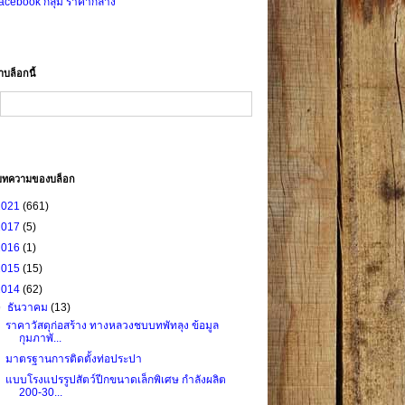
acebook กลุ่ม ราคากลาง
าบล็อกนี้
บทความของบล็อก
2021
(661)
2017
(5)
2016
(1)
2015
(15)
2014
(62)
▼
ธันวาคม
(13)
ราคาวัสดุก่อสร้าง ทางหลวงชบบทพัทลุง ข้อมูล
กุมภาพั...
มาตรฐานการติดตั้งท่อประปา
แบบโรงแปรรูปสัตว์ปีกขนาดเล็กพิเศษ กำลังผลิต
200-30...