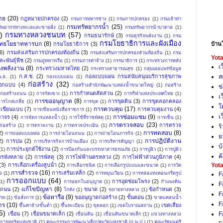
าย
(20)
กฎหมายปกครอง
(2)
กรมการทหารช่าง
(1)
กรมการปกครอง
(1)
กรมเจ้าท่า
กรมทรัพยากรน้ำ
(25)
ัพยากรทางทะเลและชายฝั่ง
(1)
กรมทรัพยากรน้ําบาดาล
(1)
)
กรมทางหลวงชนบท
(57)
กรมธนารักษ์
(3)
กรมธุรกิจพลังงาน
(1)
กรม
กรมโยธาธิการและผังเมือง
ุทธโยธาทหารบก
(8)
บ้าน
กรมโยธาธิการ
(3)
(6)
กรมส่งเสริมการปกครองท้องถิ่น
(3)
กรมส่งเสริมการปกครองส่วนท้องถิ่น
(1)
กรม
Yota
ะพันธุ์พืช
(2)
กรมอู่ทหารเรือ
(1)
กรรมการค่าจ้าง
(1)
กรรมาธิการ
(1)
กระทรวงการคลัง
เ
งพลังงาน
(8)
กระทรวงมหาดไทย
(2)
กระทรวงสาธารณสุข
(1)
กลุ่มเผยแพร่ข้อมูล
ส
ก.ส.ช.
(2)
กองแบบแผน กรมสนับสนุนบริการสุขภาพ
.อ.
(1)
กองแบบแผน
(1)
ก่อสร้าง
(32)
อกแบบ
(4)
ก่อสร้างสำนักพัฒนาแหล่งน้ำขนาดใหญ่
(1)
ก่อสร้าง
ข
การกําหนดสัดส่วน
(2)
ก่อสร้างถนน
(1)
การกัดเซาะ
(1)
การกีฬาแห่งประเทศไทย
(1)
เ
การขออนุญาต
(8)
การขุดดิน
(3)
การขุดลอกคลอง
ารไกล่เกลี่ย
(1)
การขุด
(1)
โ
การควบคุม
(17)
เขียนแบบ
(7)
การควบคุมงาน
(4)
การเขียนหนังสือราชการ
(1)
เ
การซ่อมแซม
(9)
ราจร
(4)
การจัดการแหล่งน้ำ
(1)
การใช้ที่ราชพัสดุ
(1)
การเซ็น
(1)
การตรวจสอบ
(23)
การตรวจ
่อสร้าง
(1)
การตรวจงาน
(1)
การตรวจประเมิน
(1)
ร
การทดสอบ
(8)
2)
การถอดแบบหล่อ
(1)
การถ่ายโอนถนน
(1)
การถ่ายโอนภารกิจ
(1)
ย
การปฏิบัติงาน
2)
การบ่ม
(2)
การบริหารกิจการบ้านเมือง
(1)
การบริหารสัญญา
(1)
บ
การประยุกต์ใช้งาน
(2)
(1)
การป้องกันและบรรเทาสารธรณภัย
(1)
การปูผิว
(1)
การปูผิว
ค
ารพังทลาย
(2)
การพัสดุ
(3)
การไฟฟ้านครหลวง
(2)
การไฟฟ้าส่วนภูมิภาค
(4)
Yota
(3)
การเลือกเครื่องสูบน้ํา
(2)
การเลือกชนิด
(1)
การเลือกรูปแบบและขนาด
(1)
การวัด
การสำรวจ
(16)
การเสริมเหล็ก
(2)
อ
(1)
การหมุนเวียน
(1)
การหล่อแท่งคอนกรีตรูป
F
การออกแบบ
(64)
การอุดซ่อมโพรง
(2)
(1)
การออกใบอนุญาต
(1)
กำแพงดิน
F
แก้ไขปัญหา
(8)
งถนน
(2)
ขนาด
(2)
ข้อกำหนด
(3)
โกดัง
(1)
ขยายทางหลวง
(1)
F
ข้อหารือ
(9)
ขออนุญาตก่อสร้าง
(2)
ขั้นตอน
(3)
พาท
(1)
ข้อสั่งการ
(1)
ขาดแคลนน้ำ
F
าร
(10)
เขตเสี่ยง
ขึ้นค่าจ้างขั้นต่ำ
(1)
ขึ้นทะเบียน
(1)
ขุดลอก
(1)
เขตโบราณสถาน
(1)
5)
F
เขื่อน
(7)
เขื่อนขนาดเล็ก
(2)
เขื่อนดิน
(1)
เขื่อนดินขนาดเล็ก
(1)
แขวงทางหลวง
ารทุจริตแห่งชาติ
(1)
คณะกรรมการพัฒนาเด็กปฐมวัยแห่งชาติ (ก.พ.ป.)
(1)
คณะรัฐมนตรี