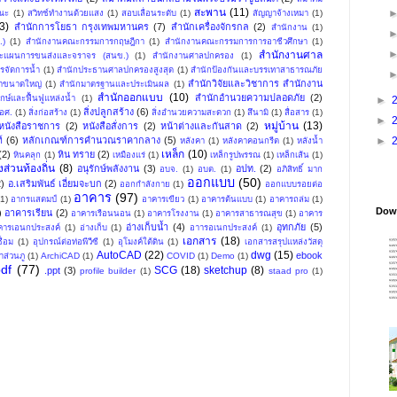
สะพาน
(11)
ณะ
(1)
สวิทช์ทำงานด้วยแสง
(1)
สอบเลื่อนระดับ
(1)
สัญญาจ้างเหมา
(1)
3)
สำนักการโยธา กรุงเทพมหานคร
(7)
สำนักเครื่องจักรกล
(2)
สำนักงาน
(1)
.)
(1)
สำนักงานคณะกรรมการกฤษฎีกา
(1)
สำนักงานคณะกรรมการการอาชีวศึกษา
(1)
สำนักงานศาล
ะแผนการขนส่งและจราจร (สนข.)
(1)
สํานักงานศาลปกครอง
(1)
รจัดการน้ำ
(1)
สำนักประธานศาลปกครองสูงสุด
(1)
สํานักป้องกันและบรรเทาสาธารณภัย
สํานักวิจัยและวิชาการ สำนักงาน
้ำขนาดใหญ่
(1)
สำนักมาตรฐานและประเมินผล
(1)
สำนักออกแบบ
(10)
สำนักอำนวยความปลอดภัย
(2)
ักษ์และฟื้นฟูแหล่งน้ำ
(1)
►
สิ่งปลูกสร้าง
(6)
อศ.
(1)
สิ่งก่อสร้าง
(1)
สิ่งอำนวยความสะดวก
(1)
สึนามิ
(1)
สื่อสาร
(1)
►
หมู่บ้าน
(13)
หนังสือราชการ
(2)
หนังสือสั่งการ
(2)
หน้าต่างและกันสาด
(2)
►
์
(6)
หลักเกณฑ์การคำนวณราคากลาง
(5)
หลังคา
(1)
หลังคาคอนกรีต
(1)
หลังน้ำ
เหล็ก
(10)
(2)
หิน ทราย
(2)
หินคลุก
(1)
เหมืองแร่
(1)
เหล็กรูปพรรณ
(1)
เหล็กเส้น
(1)
ส่วนท้องถิ่น
(8)
อนุรักษ์พลังงาน
(3)
อปท.
(2)
อบจ.
(1)
อบต.
(1)
อภิสิทธิ์ มาก
ออกแบบ
(50)
2)
อ.เสริมพันธ์ เอี่ยมจะบก
(2)
ออกกำลังกาย
(1)
ออกแบบรอยต่อ
อาคาร
(97)
(1)
อากรแสตมป์
(1)
อาคารเขียว
(1)
อาคารต้นแบบ
(1)
อาคารถล่ม
(1)
Down
)
อาคารเรียน
(2)
อาคารเรือนนอน
(1)
อาคารโรงงาน
(1)
อาคารสาธารณสุข
(1)
อาคาร
อ่างเก็บน้ำ
(4)
อุทกภัย
(5)
คารเอนกประสงค์
(1)
อ่างเก็บ
(1)
อาารอเนกประสงค์
(1)
เอกสาร
(18)
ื่อม
(1)
อุปกรณ์ต่อท่อพีวีซี
(1)
อุโมงค์ใต้ดิน
(1)
เอกสารสรุปแหล่งวัสดุ
AutoCAD
(22)
dwg
(15)
ebook
าส่วนภู
(1)
ArchiCAD
(1)
COVID
(1)
Demo
(1)
pdf
(77)
SCG
(18)
sketchup
(8)
.ppt
(3)
profile builder
(1)
staad pro
(1)