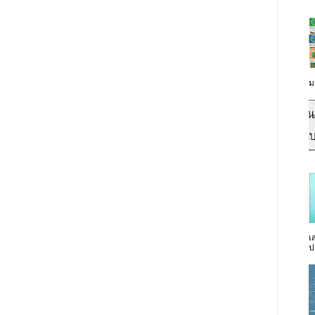
ม
เ
ป