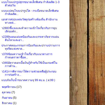
แบบโรงแปรรูปสุกรขนาดเล็กพิเศษ กำลังผลิต 1-3
ตัวต่อวัน
แบบแปลนโรงแปรรูปโค - กระบือขนาดเล็กพิเศษ
กำลังผลิต...
เอกสารสรุปแหล่งวัสดุก่อสร้างท้องถิ่น สำนักงาน
ทางหล...
ว2883ชี้แจงและทำความเข้าใจเกี่ยวกับการยุบ
เลิกองค์ก...
ว2289แผนแม่บทป้องกันและบรรเทาภัยจากแผ่น
ดินไหวและอา...
ประกาศคณะกรรมการป้องกันและปราบปรามการ
ทุจริตแห่งชาต...
ว376ซ้อมความเข้าใจเกี่ยวกับแนวทางการ
กำหนดราคาซื้อห...
ว346อัตราดอกเบี้ยเงินกู้สำหรับใช้เป็นเกณฑ์ใน
การคำน...
ว141การพิจารณาให้ความช่วยเหลือผู้ประกอบ
การก่อสร้าง...
แบบถังเก็บน้ำขนาดความจุ 99 ลบ.ม. ( ฝ.99 )
►
พฤศจิกายน
(17)
►
ตุลาคม
(7)
►
กันยายน
(5)
►
สิงหาคม
(1)