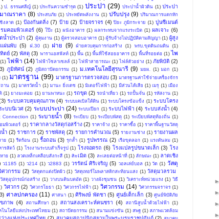
ประปา
(29)
ประปา
1)
ป. ธรรมศลีญ์
(1)
ประกันความชำรุด
(1)
ประปาน้ำผิวดิน
(1)
ะมาณราคา
(8)
ปรับปรุง
(9)
ประสบภัย
(1)
ประหยัดพลังงาน
(1)
ปริมาณการแตกหัก
ป้องกันตลิ่ง
(7)
ป้าย
(2)
ป้ายจราจร
(4)
ปูนซีเมนต์
ชิงลาด
(1)
ปิยะ ภูมิกระจาย
(1)
รมคอมพิวเตอร์
(6)
ผลเจาะ
(6)
โป๊ะ
(1)
ผนังอาคาร
(1)
ผลกระทบจากแรงระเบิด
(1)
ิตน้ำประปา
(2)
ผู้สูง
ผู้คุมงาน
(1)
ผู้ตรวจสอบอาคาร
(1)
ผู้รับจ้างไม่ปฏิบัติตามสัญญา
(1)
ฝาย
(9)
แผ่นพับ
(5)
ฝ.30
(1)
ฝ่ายควบคุมการก่อสร้าง
(1)
พรบ.ขุดดินถมดิน
(1)
ไพ
ิตย์
(2)
พัสดุ
(3)
พาราแอสฟัลท์
(1)
พื้น
(1)
พื้นที่ใช้สอยอาคาร
(1)
พื้นที่รอยต่อ
(1)
ไฟฟ้า
(14)
ภัยพิบัติ
(2)
(1)
ไฟฟ้าโซลาเซลล์
(1)
ไฟฟ้าสาธารณะ
(1)
ไฟล์ตัวอย่าง
(1)
ม.เทคโนโลยีสุรนารี
(9)
3)
ภูมิทัศน์
(2)
ภูมิสถาปัตยกรรม
(1)
มยผ.
(1)
มอก
(1)
มาตรฐาน
(99)
มาตรฐานการตรวจสอบ
(3)
ม
(1)
มาตรฐานค่าใช้จ่ายเครื่องจักร
สถาน
(1)
มาตรวัดน้ำ
(1)
มานะ ยิ่งเดช
(1)
มิเตอร์ไฟฟ้า
(1)
มีส่วนได้เสีย
(1)
เมรุ
(1)
เมือง
รถขุด
(2)
ิ
(1)
ยางมะตอย
(1)
ยานพาหนะ
(1)
รถนำเที่ยว
(1)
รถปั้นจั่น
(1)
รหัสงาน
(1)
(3)
ระบบควบคุมคุณภาพ
(4)
ระบบโครง
ระบบเคเบิลใต้ดิน
(1)
ระบบโครงข้อแข็ง
(1)
ระบบประปา
(24)
ระบบนิเวศ
(2)
ระบบไฟฟ้า
(4)
ระบบส่งน้ำ
(4)
ระบบเปียก
(1)
ระบายน้ำ
(8)
t Connection
(1)
ระเบียบ
(1)
ระเบียบพัสดุ
(1)
ระเบียบพัสดุท้องถิ่น
(1)
ราคากลางวัสดุก่อสร้าง
(2)
มพิวเตอร์
(1)
ราคาจ้าง
(1)
ราคาซื้อ
(1)
ราคาพื้นฐานวัสดุ
น้ำ
(2)
ราชการ
(2)
ราชพัสดุ
(2)
รายการคำนวณ
(5)
รายงานผล
รายงานช่าง
(1)
รื้อถอน
(3)
รูปพรรณ
(2)
ราย
(1)
รีดร้อน
(1)
รุกล้ำ
(1)
เรือขุดลอก
(1)
แรงดันลม
(1)
โรงจอดรถ
(6)
โรงแปลรูปขนาดเล็ก
(3)
โรง
ารสัตว์
(1)
โรงงานระบบสำเร็จรูป
(1)
ละเมิด
(3)
ลาดเชิง
ยหาย
(1)
ลวดเหล็กเคลือบสังกะสี
(1)
ละเลยต่อหน้าที่
(1)
ลักษณะ
(1)
วัสดุ
)
วรรัตน์ ศิริเจริญ
(5)
ว1185
(1)
ว214
(1)
ว2883
(1)
วอลเล่ย์บอล
(1)
วัด
(1)
นวิศวกรรม
(2)
วัสดุมวลรวม ​
วัสดุตกแต่งปิดผิว
(1)
วัสดุเทอร์โมพลาสติกสะท้อนแสง
(1)
วัสดุอุปกรณ์ก่อสร้าง
(1)
วางบนดินบดอัด
(1)
วางผังชุมชน
(1)
วิเคราะห์หน่วยแรง
(1)
วิธี
วิศวกรรม
(14)
วิศวกร
(2)
1)
วิศวกรโยธา
(1)
วิศวกรรไฟฟ้า
(1)
วิศวกรรมจราจร
(1)
ศาลปกครอง
(11)
3)
ศิริพงษ์ พัดชา
(5)
ศูนย์เด็กเล็ก
(3)
ศาสนา
(1)
ศูนย์พิบัติภัย
ุขภาพ
(4)
สถานสงเคราะห์คนชรา
(4)
สถานศึกษา
(1)
สถานีสูบน้ำด้วยไฟฟ้า
(1)
ทคโนโลยีแห่งประเทศไทยม
(1)
สถาปัตยกรรม
(1)
สนามแข่งขัน
(1)
สพฐ
(1)
สภาพแวดล้อม
ว่างแห่งประเทศไทย
(2)
สมาคมสถาปนิกสยามในพระบรมราชูปถัมภ์
(2)
สมาคม