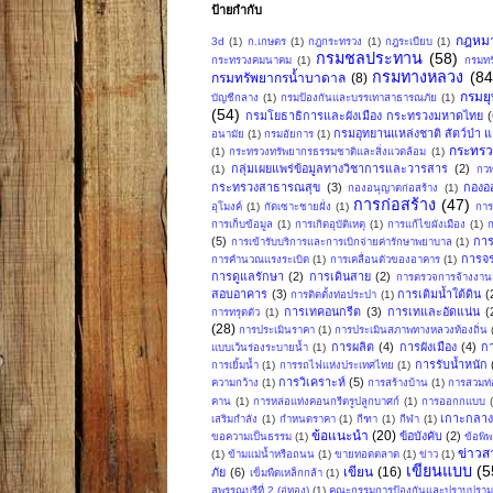
ป้ายกำกับ
กฎหม
3d
(1)
ก.เกษตร
(1)
กฎกระทรวง
(1)
กฎระเบียบ
(1)
กรมชลประทาน
(58)
กระทรวงคมนาคม
(1)
กรมทร
กรมทางหลวง
(84
กรมทรัพยากรน้ำบาดาล
(8)
กรมย
บัญชีกลาง
(1)
กรมป้องกันและบรรเทาสาธารณภัย
(1)
(54)
กรมโยธาธิการและผังเมือง กระทรวงมหาดไทย
กรมอุทยานแหล่งชาติ สัตว์ป่า แล
อนามัย
(1)
กรมอัยการ
(1)
กระทรว
(1)
กระทรวงทรัพยากรธรรมชาติและสิ่งแวดล้อม
(1)
กลุ่มเผยแพร่ข้อมูลทางวิชาการและวารสาร
(2)
(1)
กวพ
กระทรวงสาธารณสุข
(3)
กองอ
กองอนุญาตก่อสร้าง
(1)
การก่อสร้าง
(47)
อุโมงค์
(1)
กัดเซาะชายฝั่ง
(1)
การ
การเก็บข้อมูล
(1)
การเกิดอุบัติเหตุ
(1)
การแก้ไขผังเมือง
(1)
ก
(5)
การ
การเข้ารับบริการและการเบิกจ่ายค่ารักษาพยาบาล
(1)
การจ
การคำนวณแรงระเบิด
(1)
การเคลื่อนตัวของอาคาร
(1)
การดูแลรักษา
(2)
การเดินสาย
(2)
การตรวจการจ้างงานก
สอบอาคาร
(3)
การเติมน้ำใต้ดิน
(
การติดตั้งท่อประปา
(1)
การเทคอนกรีต
(3)
การเทและอัดแน่น
(
การทรุดตัว
(1)
(28)
การประเมินราคา
(1)
การประเมินสภาพทางหลวงท้องถิ่น
การผลิต
(4)
การผังเมือง
(4)
ก
แบบเว้นร่องระบายน้ำ
(1)
การรับน้ำหนัก
การเยิ้มน้ำ
(1)
การรถไฟแห่งประเทศไทย
(1)
การวิเคราะห์
(5)
ความกว้าง
(1)
การสร้างบ้าน
(1)
การสวมท่
คาน
(1)
การหล่อแท่งคอนกรีตรูปลูกบาศก์
(1)
การออกกแบบ
เกาะกลา
เสริมกำลัง
(1)
กำหนดราคา
(1)
กีฑา
(1)
กีฬา
(1)
ข้อแนะนำ
(20)
ข้อบังคับ
(2)
ขอความเป็นธรรม
(1)
ข้อพิ
ข่าวส
(1)
ข้ามแม่น้ำหรือถนน
(1)
ขายทอดตลาด
(1)
ข่าว
(1)
เขียนแบบ
(5
เขียน
(16)
ภัย
(6)
เข็มพืดเหล็กกล้า
(1)
สุพรรณบุรีที่ 2 (อู่ทอง)
(1)
คณะกรรมการป้องกันและปราบปรามก