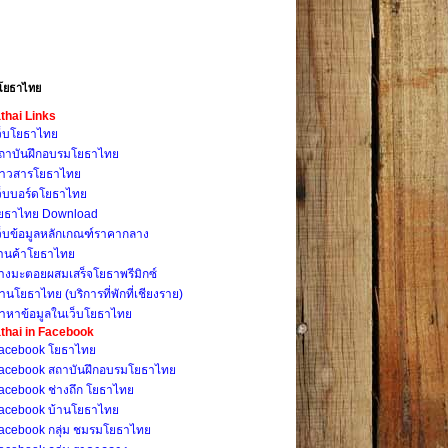
โยธาไทย
thai Links
ว็บโยธาไทย
ถาบันฝึกอบรมโยธาไทย
่าวสารโยธาไทย
ว็บบอร์ดโยธาไทย
ยธาไทย Download
ว็บข้อมูลหลักเกณฑ์ราคากลาง
้านค้าโยธาไทย
างมะตอยผสมเสร็จโยธาพรีมิกซ์
้านโยธาไทย (บริการที่พักที่เชียงราย)
้าหาข้อมูลในเว็บโยธาไทย
thai in Facebook
acebook โยธาไทย
acebook สถาบันฝึกอบรมโยธาไทย
acebook ช่างถึก โยธาไทย
acebook บ้านโยธาไทย
acebook กลุ่ม ชมรมโยธาไทย