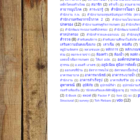
สมาชิก
(2)
เหล็กโครงสร้างไทย
(1)
สร้างรั้ว
(1)
สวนสาธาร
สำนักการโยธา
(1
สาธารณูปโภค
(3)
สาระน่ารู้
(3)
สำนักงาน ก.พ.
(1)
สำนักงานกองทุนสนับสนุนการวิจัย (สกว
สำนักงานทรัพยากรน้ำภาค 2
(2)
สำนักงานนโยบายแล
ปกครอง
(12)
สำนักงานเศรษฐกิจการเกษตร
(1)
สำนักบริหา
(1)
สำนักพัฒนาระบบงานคดีปกครอง
(1)
สำนักพัฒนาแหล่งน
ศาลปกครอง
(2)
สำนักสำรวจและออกแบบ
(1)
สำนักอนุร
สำรวจ
(8)
สำหรับคนพิการ
(1)
สำหรับสถานศึกษาในสังกัด ส
เสริมความมั่นคงแข็งแรง
(3)
เสาเข็ม
(4)
หนังสือ
(7)
หลักการ
(2)
หลักเกณฑ
หมู่บ้านจัดสรร
(1)
หลวงชนบท
(1)
ห้องครัว
(3)
ห้องน้ำ
(4)
หอพัก
ท่วม
(1)
หอกระจายข่าว
(1)
องค์กรปกครอง
แหล่งน้ำเพื่อการเกษตร
(1)
ให้แก่ อปท.
(1)
อลูมิเนียม คู่มือการติดตั้ง
(
สุวรรณ
(1)
อ.มนตรี เงาเดช
(1)
(1)
ออกเลขที่บ้าน
(1)
อัตราการทนไฟ
(1)
อัตราดอกเบี้ยเงินกู้
อาคารพาณิชย์
(4)
อาคารระบายน้ำ
(3
อาคารพยาบาล
(1)
อาคารสำเร็จรูป
(2)
สำนักงาน
(1)
อาคารเสียชีวิต
(1)
อา
อุทาหรณ์
(8)
อุบัติภัย
(3)
อุปกรณ์กีฬา
(1)
อุปกรณ์งานเช
ก่อสร้างท้องถิ่น
(1)
านักส่งเสริมและพิทักษ์ผู้สูงอายุ
(1)
ารประป
(2)
excel
(5)
E-Book
(1)
Factor F
(1)
font
(1)
ict
(1)
vdo
(12)
Structural
(1)
survey
(1)
Toh Rebars
(1)