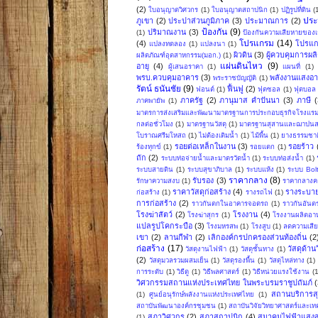
(2)
ใบอนุญาตวิศวกร
(1)
ใบอนุญาตสถาปนิก
(1)
ปฏิรูปที่ดิน
(
ปร
ภูเขา
(2)
ประปาส่วนภูมิภาค
(3)
ประมาณการ
(2)
ป้องกัน
(9)
ปริมาณงาน
(3)
(1)
ป้องกันความเสียหายของเ
โปรแกรม
(14)
(4)
โปรแก
แปลงทดลอง
(1)
แปลงนา
(1)
ผิวดิน
(3)
ผู้ควบคุมการผล
ผลิตภัณฑ์อุตสาหกรรม(มอก.)
(1)
แผ่นดินไหว
(9)
อายุ
(4)
ผู้เสนอราคา
(1)
แผนที่
(1)
พรบ.ควบคุมอาคาร
(3)
พลังงานแสงอาท
พระราชบัญญัติ
(1)
รัตน์ ธนันชัย
(9)
ฟื้นฟู
(2)
ฟอนต์
(1)
ฟุตซอล
(1)
ฟุตบอล
ภาครัฐ
(2)
ภานุมาส คำปันนา
(3)
ภาษี
(
ภาคพายัพ
(1)
มาตรการส่งเสริมและพัฒนามาตรฐานการประกอบธุรกิจโรงแร
กลต่อชั่วโมง
(1)
มาตรฐานวัสดุ
(1)
มาตรฐานสุสานและฌาปน
โบราณศรีมโหสถ
(1)
ไม่ต้องเติมน้ำ
(1)
ไม้พื้น
(1)
ยางธรรมชาต
รอยต่อเหล็กในงาน
(3)
รอยร้าว
ร้องทุกข์
(1)
รอยแตก
(1)
ถัก
(2)
ระบบท่อจ่ายน้ำและมาตรวัดน้ำ
(1)
ระบบท่อส่งน้ำ
(1)
ระบบสายดิน
(1)
ระบบสุขาภิบาล
(1)
ระบบแห้ง
(1)
ระบบ Bol
ราคากลาง
(8)
รับรอง
(3)
รักษาความสงบ
(1)
ราคากลางคอ
ราคาวัสดุก่อสร้าง
(4)
รางระบาย
ก่อสร้าง
(1)
รางรถไฟ
(1)
การก่อสร้าง
(2)
ราวกันตกในอาคารจอดรถ
(1)
ราวกันอันต
โรงฆ่าสัตว์
(2)
โรงงาน
(4)
โรงฆ่าสุกร
(1)
โรงงานผลิตอาห
แปลรูปโคกระบือ
(3)
โรงมหรสพ
(1)
โรงสูบ
(1)
ลดความเสี
เขา
(2)
ลานกีฬา
(2)
เลิกองค์กรปกครองส่วนท้องถิ่น
(2
ก่อสร้าง
(17)
วัสดุด้า
วัสดุงานไฟฟ้า
(1)
วัสดุชั้นทาง
(1)
(2)
วัสดุมวลรวมผสมเย็น
(1)
วัสดุรองพื้น
(1)
วัสดุไหล่ทาง
(1)
การระดับ
(1)
วิธีดู
(1)
วิธีพลศาสตร์
(1)
วิธีหน่วยแรงใช้งาน
(
วิศวกรรมสถานแห่งประเทศไทย ในพระบรมราชูปถัมภ์
(
สถานบริการส
(1)
ศูนย์อนุรักษ์พลังงานแห่งประเทศไทย
(1)
สถาบันพัฒนาองค์กรชุมชน
(1)
สถาบันวิจัยวิทยาศาสตร์และเ
สภาวิศวกร
(2)
สภาสถาปนิก
(4)
สมาคมไฟฟ้าแสงส
(1)