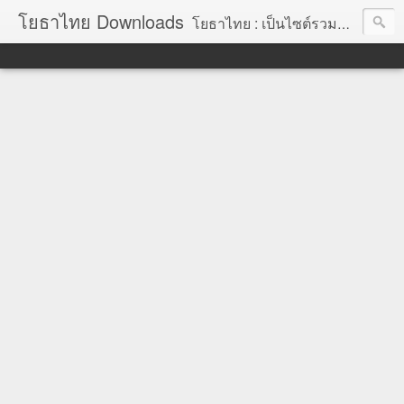
โยธาไทย Downloads
โยธาไทย : เป็นไซต์รวมข้อมูลความรู้ สำหรับช่างโยธา นายช่างโยธา วิศวกรโยธา ตลอดจนความรู้สำหรับผู้ที่ปฏิบัติงานในองค์กรปกครองส่วนท้องถิ่น จัดทำโดย นายอภิสิทธิ์ มากสุวรรณ โยธา, โยธาไทย,ช่างโยธา, นายช่างโยธา,วิศวกร, วิศวกรรม, ราคากลาง,หลักเกณฑ์การคำนวณราคากลาง, ราคาวัสดุก่อสร้าง, ราคาพาณิชย์จังหวัด, ค่าขนส่ง, ค่าเสื่อม, ค่าอำนวยการ, ถอดแบบ, ไม้แบบ, วัสดุก่อสร้าง, ค่าแรง, ค่าแรงงาน, ค่าแรงงานคน, ไม้แบบ, การถอดวัสดุ