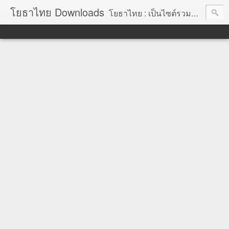
โยธาไทย Downloads
โยธาไทย : เป็นไซต์รวมข้อมูลความรู้ สำหรับช่างโยธา นายช่างโยธา วิศวกรโยธา ตลอดจนความรู้สำหรับผู้ที่ปฏิบัติงานในองค์กรปกครองส่วนท้องถิ่น จัดทำโดย นายอภิสิทธิ์ มากสุวรรณ โยธา, โยธาไทย,ช่างโยธา, นายช่างโยธา,วิศวกร, วิศวกรรม, ราคากลาง,หลักเกณฑ์การคำนวณราคากลาง, ราคาวัสดุก่อสร้าง, ราคาพาณิชย์จังหวัด, ค่าขนส่ง, ค่าเสื่อม, ค่าอำนวยการ, ถอดแบบ, ไม้แบบ, วัสดุก่อสร้าง, ค่าแรง, ค่าแรงงาน, ค่าแรงงานคน, ไม้แบบ, การถอดวัสดุ