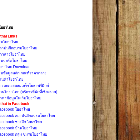
โยธาไทย
thai Links
ว็บโยธาไทย
ถาบันฝึกอบรมโยธาไทย
่าวสารโยธาไทย
ว็บบอร์ดโยธาไทย
ยธาไทย Download
ว็บข้อมูลหลักเกณฑ์ราคากลาง
้านค้าโยธาไทย
างมะตอยผสมเสร็จโยธาพรีมิกซ์
้านโยธาไทย (บริการที่พักที่เชียงราย)
้าหาข้อมูลในเว็บโยธาไทย
thai in Facebook
acebook โยธาไทย
acebook สถาบันฝึกอบรมโยธาไทย
acebook ช่างถึก โยธาไทย
acebook บ้านโยธาไทย
acebook กลุ่ม ชมรมโยธาไทย