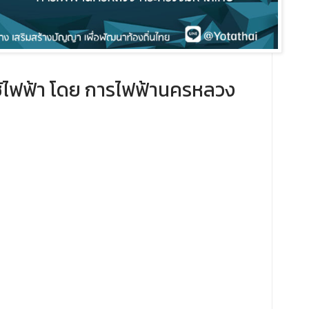
ไฟฟ้า โดย ​การไฟฟ้านครหลวง