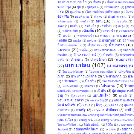
ชลประทานขนาดเล็ก
(2)
ชั้นดิน
(1)
ชั้นทรายรองถนนคอน
ซ่อมบำรุง
(6)
ซุ้ม
(1)
ซุ้มชุมชน
(1)
เซปักตะกร้อ
(1)
ฐานข้อ
ถล่ม
(2)
ดูแลบ้าน
(1)
โดยกรมที่ดินม แก้ไขปัญหา
(1)
ต้นทุน
ข้อหารือ
(6)
ตอบคำถาม
(1)
ตัวเลข
(1)
ตัวอย่างผลงาน
(1)
ต
ถนน
(16)
หนักกระแทก
(1)
แตกร้าว
(1)
ถนนซอยตัน
(1)
ถมดิน
(7)
คลอง
(1)
ถังเก็บน้ำ
(1)
ถังน้ำมัน
(1)
ถังสูง
(1)
ถา
ท้องถิ่น
(10)
(7)
ท่อก๊าซเลียบ
(1)
ท่อจ่ายน้ำ
(1)
ท่อลอดถน
ทางหลวง
(2)
ทางน้ำ
(1)
ทางระบายน้ำ
(1)
ทางลอด
(1)
เทคนิค
(2)
ธรณีวิทยา
(2)
ธราเทพ 
เทนนิส
(1)
เทศบาล
(1)
น้ำบาดาล
(10)
น้ำท่วมระบบประปา
(1)
น้ำในไร่นา
(1)
แนวทาง
(21)
บดอัด
(2)
บรรเทาสาธารณภัย
(1)
บ่อกักเก็
บ้านธรรมปกรณ์
(4)
บ้านพัก
(6)
กันเสียง
(1)
บ้านพักข้
บำรุงรักษา
(19)
แบบก่อสร้า
บำรุงทาง
(3)
อาศัย
(1)
แบบแปลน
(107)
แบบมาตรฐาน
(27)
(2)
ใบอนุญาตวิศวกร
(1)
ใบอนุญาตสถาปนิก
(1)
ปฏิรูปที่ดิน
(
ปร
ภูเขา
(2)
ประปาส่วนภูมิภาค
(3)
ประมาณการ
(2)
ป้องกัน
(9)
ปริมาณงาน
(3)
(1)
ป้องกันความเสียหายของเ
โปรแกรม
(14)
(4)
โปรแก
แปลงทดลอง
(1)
แปลงนา
(1)
ผิวดิน
(3)
ผู้ควบคุมการผล
ผลิตภัณฑ์อุตสาหกรรม(มอก.)
(1)
แผ่นดินไหว
(9)
อายุ
(4)
ผู้เสนอราคา
(1)
แผนที่
(1)
พรบ.ควบคุมอาคาร
(3)
พลังงานแสงอาท
พระราชบัญญัติ
(1)
รัตน์ ธนันชัย
(9)
ฟื้นฟู
(2)
ฟอนต์
(1)
ฟุตซอล
(1)
ฟุตบอล
ภาครัฐ
(2)
ภานุมาส คำปันนา
(3)
ภาษี
(
ภาคพายัพ
(1)
มาตรการส่งเสริมและพัฒนามาตรฐานการประกอบธุรกิจโรงแร
กลต่อชั่วโมง
(1)
มาตรฐานวัสดุ
(1)
มาตรฐานสุสานและฌาปน
โบราณศรีมโหสถ
(1)
ไม่ต้องเติมน้ำ
(1)
ไม้พื้น
(1)
ยางธรรมชาต
รอยต่อเหล็กในงาน
(3)
รอยร้าว
ร้องทุกข์
(1)
รอยแตก
(1)