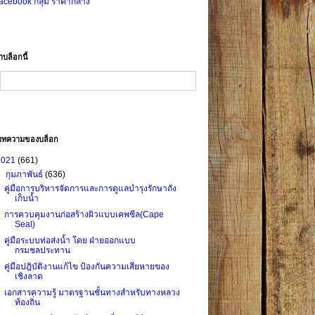
acebook กลุ่ม ราคากลาง
าบล็อกนี้
บทความของบล็อก
2021
(661)
▼
กุมภาพันธ์
(636)
คู่มือการบริหารจัดการและการดูแลบำรุงรักษาถัง
เก็บน้ำ
การควบคุมงานก่อสร้างผิวแบบเคพซีล(Cape
Seal)
คู่มือระบบท่อส่งน้ำ โดย ฝ่ายออกแบบ
กรมชลประทาน
คู่มือปฎิบัติงานแก้ไข ป้องกันความเสียหายของ
เชิงลาด
เอกสารความรู้ มาตรฐานชั้นทางสำหรับทางหลวง
ท้องถิ่น