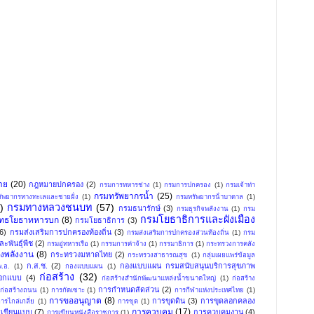
าย
(20)
กฎหมายปกครอง
(2)
กรมการทหารช่าง
(1)
กรมการปกครอง
(1)
กรมเจ้าท่า
กรมทรัพยากรน้ำ
(25)
ัพยากรทางทะเลและชายฝั่ง
(1)
กรมทรัพยากรน้ําบาดาล
(1)
)
กรมทางหลวงชนบท
(57)
กรมธนารักษ์
(3)
กรมธุรกิจพลังงาน
(1)
กรม
กรมโยธาธิการและผังเมือง
ุทธโยธาทหารบก
(8)
กรมโยธาธิการ
(3)
(6)
กรมส่งเสริมการปกครองท้องถิ่น
(3)
กรมส่งเสริมการปกครองส่วนท้องถิ่น
(1)
กรม
ะพันธุ์พืช
(2)
กรมอู่ทหารเรือ
(1)
กรรมการค่าจ้าง
(1)
กรรมาธิการ
(1)
กระทรวงการคลัง
งพลังงาน
(8)
กระทรวงมหาดไทย
(2)
กระทรวงสาธารณสุข
(1)
กลุ่มเผยแพร่ข้อมูล
ก.ส.ช.
(2)
กองแบบแผน กรมสนับสนุนบริการสุขภาพ
.อ.
(1)
กองแบบแผน
(1)
ก่อสร้าง
(32)
อกแบบ
(4)
ก่อสร้างสำนักพัฒนาแหล่งน้ำขนาดใหญ่
(1)
ก่อสร้าง
การกําหนดสัดส่วน
(2)
ก่อสร้างถนน
(1)
การกัดเซาะ
(1)
การกีฬาแห่งประเทศไทย
(1)
การขออนุญาต
(8)
การขุดดิน
(3)
การขุดลอกคลอง
ารไกล่เกลี่ย
(1)
การขุด
(1)
การควบคุม
(17)
เขียนแบบ
(7)
การควบคุมงาน
(4)
การเขียนหนังสือราชการ
(1)