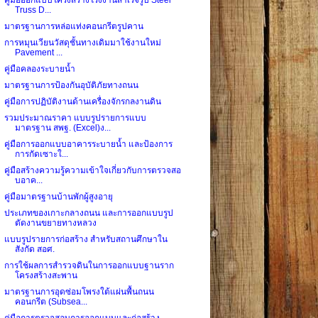
Truss D...
มาตรฐานการหล่อแท่งคอนกรีตรูปคาน
การหมุนเวียนวัสดุชั้นทางเดิมมาใช้งานใหม่
Pavement ...
คู่มือคลองระบายน้ำ
มาตรฐานการป้องกันอุบัติภัยทางถนน
คู่มือการปฏิบัติงานด้านเครื่องจักรกลงานดิน
รวมประมาณราคา แบบรูปรายการแบบ
มาตรฐาน สพฐ. (Excel)ง...
คู่มือการออกแบบอาคารระบายน้ำ และป้องการ
การกัดเซาะใ...
คู่มือสร้างความรู้ความเข้าใจเกี่ยวกับการตรวจสอ
บอาค...
คู่มือมาตรฐานบ้านพักผู้สูงอายุ
ประเภทของเกาะกลางถนน และการออกแบบรูป
ตัดงานขยายทางหลวง
แบบรูปรายการก่อสร้าง สำหรับสถานศึกษาใน
สังกัด สอศ.
การใช้ผลการสำรวจดินในการออกแบบฐานราก
โครงสร้างสะพาน
มาตรฐานการอุดซ่อมโพรงใต้แผ่นพื้นถนน
คอนกรีต (Subsea...
คู่มือการตรวจสอบการออกแบบและก่อสร้าง