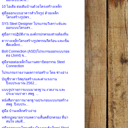
10 ไอเดีย ต่อเติมบ้านด้วยโครงสร้างเหล็ก
คู่มือออกแบบอาคารสำเร็จรูป ด้วยเหล็ก
โครงสร้างรูปพร...
SYS Steel Designer โปรแกรมวิเคราะห์และ
ออกแบบโครงสร...
คู่มือการปฏิบัติงาน องค์กรปกครองส่วนท้องถิ่น
ตารางเหล็กโครงสร้างรูปพรรณรีดร้อน และเข็ม
พืดเหล็กก...
Bolt Connection (ASD)โปรแกรมออกแบบรอย
ต่อ (Joint) ข...
คู่มือรอยต่อเหล็กในงานสถาปัตยกรรม Steel
Connection
โปรแกรมรายงานผลการก่อสร้าง โดย ช่างอ่าง
บัญชีราคาวัสดุก่อสร้างและค่าแรงงาน
ปีงบประมาณ 2562...
แบบรูปรายการแบบมาตรฐาน งวดงาน และ
ประมาณราคา สพฐ. ...
หนังสือรายการมาตรฐานประกอบแบบก่อสร้าง
สพฐ. ปีงบประ...
คู่มือ บ้านเหล็กสร้างง่าย
หลักกฎหมายจากบทความสั้นคดีปกครอง ที่น่า
สนใจ เล่มที...
คู่มือออกแบบโครงสร้างโรงงานสำเร็จรูป Steel