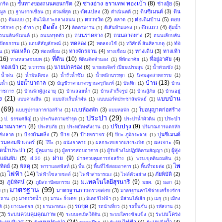
ช่างอ่าง ธราเทพ ทองเบ้า
(8)
ชั้นทางของถนนคอนกรีต
(2)
ช่างอุ้ย
(5)
กรีต
(1)
ดัดแปลง
(3)
ดินซีเมนต์
(3)
ดิน
มูล
(1)
ฐานรากเขื่อน
(1)
ด่วนที่สุด
(1)
ดำเนินคดี
(1)
ตรวจวัด
(2)
ต่อเติมบ้าน
(5)
ตอบ
(1)
ต้นแบบ
(1)
ต้นไม้เกาะกลางถนน
(1)
ตลาด
(1)
ติดตั้ง
(12)
ตึกแถว
(4)
ัวอักษร
(1)
ตำรา
(1)
ติดตามงาน
(1)
ตีเส้นห้ามแซง
(1)
ตุ้มน้ำ
ถนนราดยาง
(2)
ถนนลาดยาง
(2)
ถนนดินซีเมนต์
(1)
ถนนทรุดตัว
(1)
ถนนเลียบคัน
ทดลอง
(2)
ท่อ
ปัตยกรรม
(1)
แถบสีสัญลักษณ์
(1)
ทดลองใช้
(1)
ทวีศักดิ์ สินศิลาเกตุ
(1)
ท่อเหล็ก
(2)
ทางจักรยาน
(4)
ทางเดิน
(3)
ทางเท้า
น
(1)
ท่อเหลี่ยม
(1)
ทางเชื่อม
(1)
(16)
ที่ดิน
(10)
ที่อยู่อาศัย
(4)
ทางหลวงชบบท
(1)
ที่ดินติดจำนอง
(1)
ที่พักอาศัย
(1)
ทองเบ้า
(2)
นายปกครอง
(6)
นวกรรม
(1)
นายสมจิตร์ เปี่ยมเปรมสุข
(1)
น้ำท่วมขัง
(1)
น้ำฝน
(1)
น้ำมันดีเซล
(1)
น้ำรั่วน้ำซึม
(1)
น้ำหนักบรรทุก
(1)
นิคมอุตสาหกรรม
(1)
บ้าน
(13)
บ่อน้ำบาดาล
(3)
บน้ำ
(1)
บัญชีราคามาตรฐานครุภัณฑ์
(1)
บันทึก
(1)
บ้าน
าราชการ
(1)
บ้านพักผู้สูงอายุ
(1)
บ้านลอยน้ำ
(1)
บ้านสำเร็จรูป
(1)
บ้านสู้ภัย
(1)
บ้านอยู่
ง
(21)
แบบบ้าน
แบบคานยื่น
(1)
แบบถังเก็บน้ำฝน
(1)
แบบบอร์ดประชาสัมพันธ์
(1)
(69)
แบบห้องพัก
(3)
ใบอนุญาตก่อสร้าง
แบบรูปรายการก่อสร้าง
(1)
แบบหอพัก
(1)
ประปา
(29)
ประปา
1)
ป. ธรรมศลีญ์
(1)
ประกันความชำรุด
(1)
ประปาน้ำผิวดิน
(1)
ะมาณราคา
(8)
ปรับปรุง
(9)
ประสบภัย
(1)
ประหยัดพลังงาน
(1)
ปริมาณการแตกหัก
ป้องกันตลิ่ง
(7)
ป้าย
(2)
ป้ายจราจร
(4)
ปูนซีเมนต์
ชิงลาด
(1)
ปิยะ ภูมิกระจาย
(1)
รมคอมพิวเตอร์
(6)
ผลเจาะ
(6)
โป๊ะ
(1)
ผนังอาคาร
(1)
ผลกระทบจากแรงระเบิด
(1)
ิตน้ำประปา
(2)
ผู้สูง
ผู้คุมงาน
(1)
ผู้ตรวจสอบอาคาร
(1)
ผู้รับจ้างไม่ปฏิบัติตามสัญญา
(1)
ฝาย
(9)
แผ่นพับ
(5)
ฝ.30
(1)
ฝ่ายควบคุมการก่อสร้าง
(1)
พรบ.ขุดดินถมดิน
(1)
ไพ
ิตย์
(2)
พัสดุ
(3)
พาราแอสฟัลท์
(1)
พื้น
(1)
พื้นที่ใช้สอยอาคาร
(1)
พื้นที่รอยต่อ
(1)
ไฟฟ้า
(14)
ภัยพิบัติ
(2)
(1)
ไฟฟ้าโซลาเซลล์
(1)
ไฟฟ้าสาธารณะ
(1)
ไฟล์ตัวอย่าง
(1)
ม.เทคโนโลยีสุรนารี
(9)
3)
ภูมิทัศน์
(2)
ภูมิสถาปัตยกรรม
(1)
มยผ.
(1)
มอก
(1)
มาตรฐาน
(99)
มาตรฐานการตรวจสอบ
(3)
ม
(1)
มาตรฐานค่าใช้จ่ายเครื่องจักร
สถาน
(1)
มาตรวัดน้ำ
(1)
มานะ ยิ่งเดช
(1)
มิเตอร์ไฟฟ้า
(1)
มีส่วนได้เสีย
(1)
เมรุ
(1)
เมือง
รถขุด
(2)
ิ
(1)
ยางมะตอย
(1)
ยานพาหนะ
(1)
รถนำเที่ยว
(1)
รถปั้นจั่น
(1)
รหัสงาน
(1)
(3)
ระบบควบคุมคุณภาพ
(4)
ระบบโครง
ระบบเคเบิลใต้ดิน
(1)
ระบบโครงข้อแข็ง
(1)