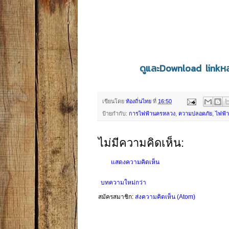
ดูและDownload linkหลั
เขียนโดย
ท้องถิ่นไทย
ที่
16:50
ป้ายกำกับ:
การไฟฟ้านครหลวง
,
ความปลอดภัย
,
ไฟฟ้า
ไม่มีความคิดเห็น:
แสดงความคิดเห็น
บทความใหม่กว่า
สมัครสมาชิก:
ส่งความคิดเห็น (Atom)