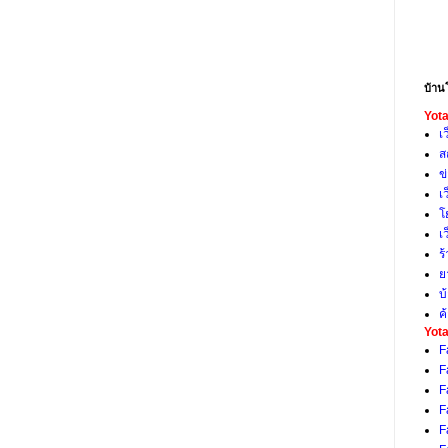
บ้าน
Yota
เ
ส
ข
เ
โ
เ
ร
ย
บ
ค
Yota
F
F
F
F
F