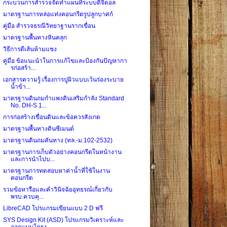
กระบวนการสำรวจจัดทำแผนที่ระบบดิจิตอล
มาตรฐานการหล่อแท่งคอนกรีตรูปลูกบาศก์
คู่มือ สำรวจธรณีวิทยาฐานรากเขื่อน
มาตรฐานพื้นทางหินคลุก
วิธีการตีเส้นห้ามแซง
คู่มือ ข้อแนะนำในการแก้ไขและป้องกันปัญหากา
รก่อสร้า...
เอกสารความรู้ เรื่องการปูผิวแบบเว้นร่องระบาย
น้ำข้า...
มาตรฐานดินถมกำแพงดินเสริมกำลัง Standard
No. DH-S 1...
การก่อสร้างเขื่อนดินและข้อควรสังเกต
มาตรฐานพื้นทางดินซีเมนต์
มาตรฐานดินถมคันทาง (ทล.-ม.102-2532)
มาตรฐานการเก็บตัวอย่างคอนกรีตในหน้างาน
และการนำไปบ...
มาตรฐานการทดสอบหาค่าน้ำที่ใช้ในงาน
คอนกรีต
รวมข้อหารือและคำวินิจฉัยอุทธรณ์เกี่ยวกับ
พรบ.ควบคุ...
LibreCAD โปรแกรมเขียนแบบ 2 D ฟรี
SYS Design Kit (ASD) โปรแกรมวิเคราะห์และ
ออกแบบโครง...