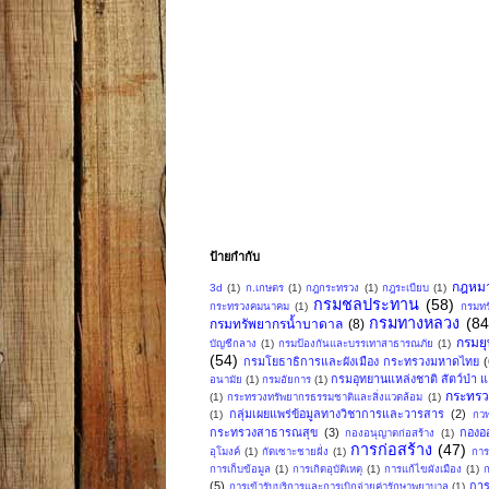
ป้ายกำกับ
กฎหม
3d
(1)
ก.เกษตร
(1)
กฎกระทรวง
(1)
กฎระเบียบ
(1)
กรมชลประทาน
(58)
กระทรวงคมนาคม
(1)
กรมทร
กรมทางหลวง
(84
กรมทรัพยากรน้ำบาดาล
(8)
กรมย
บัญชีกลาง
(1)
กรมป้องกันและบรรเทาสาธารณภัย
(1)
(54)
กรมโยธาธิการและผังเมือง กระทรวงมหาดไทย
กรมอุทยานแหล่งชาติ สัตว์ป่า แล
อนามัย
(1)
กรมอัยการ
(1)
กระทรว
(1)
กระทรวงทรัพยากรธรรมชาติและสิ่งแวดล้อม
(1)
กลุ่มเผยแพร่ข้อมูลทางวิชาการและวารสาร
(2)
(1)
กวพ
กระทรวงสาธารณสุข
(3)
กองอ
กองอนุญาตก่อสร้าง
(1)
การก่อสร้าง
(47)
อุโมงค์
(1)
กัดเซาะชายฝั่ง
(1)
การ
การเก็บข้อมูล
(1)
การเกิดอุบัติเหตุ
(1)
การแก้ไขผังเมือง
(1)
ก
(5)
การ
การเข้ารับบริการและการเบิกจ่ายค่ารักษาพยาบาล
(1)