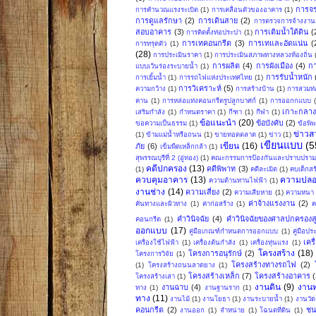
การจ
การคำนวณแรงระเบิด
(1)
การเคลื่อนตัวของอาคาร
(1)
การดูแลรักษา
(2)
การเดินสาย
(2)
การตรวจการจ้างงานก
สอบอาคาร
(3)
การเติมน้ำใต้ดิน
(
การติดตั้งท่อประปา
(1)
การเทคอนกรีต
(3)
การเทและอัดแน่น
(
การทรุดตัว
(1)
(28)
การประเมินราคา
(1)
การประเมินสภาพทางหลวงท้องถิ่น
การผลิต
(4)
การผังเมือง
(4)
ก
แบบเว้นร่องระบายน้ำ
(1)
การรับน้ำหนัก
การเยิ้มน้ำ
(1)
การรถไฟแห่งประเทศไทย
(1)
การวิเคราะห์
(5)
ความกว้าง
(1)
การสร้างบ้าน
(1)
การสวมท่
คาน
(1)
การหล่อแท่งคอนกรีตรูปลูกบาศก์
(1)
การออกกแบบ
เกาะกลา
เสริมกำลัง
(1)
กำหนดราคา
(1)
กีฑา
(1)
กีฬา
(1)
ข้อแนะนำ
(20)
ข้อบังคับ
(2)
ขอความเป็นธรรม
(1)
ข้อพิ
ข่าวส
(1)
ข้ามแม่น้ำหรือถนน
(1)
ขายทอดตลาด
(1)
ข่าว
(1)
เขียนแบบ
(5
เขียน
(16)
ภัย
(6)
เข็มพืดเหล็กกล้า
(1)
สุพรรณบุรีที่ 2 (อู่ทอง)
(1)
คณะกรรมการป้องกันและปราบปรามก
คดีปกครอง
(13)
คดีพิพาท
(3)
(1)
คดีละเมิด
(1)
คบเด็กสร
ควบคุมอาคาร
(13)
ความปลอ
ความต้านทานไฟฟ้า
(1)
งานช่าง
(14)
ความเสี่ยง
(2)
ความเสียหาย
(1)
ความหนา
ค่าจ้างแรงงาน
(2)
คันทางและผิวทาง
(1)
ค่าก่อสร้าง
(1)
ค
คำวินิจฉัย
(4)
คำวินิจฉัยของศาลปกครองสู
คอนกรีต
(1)
ออกแบบ
(17)
คู่มือเกณฑ์กำหนดการออกแบบ
(1)
คู่มือป
เคร
เครื่องใช้ไฟฟ้า
(1)
เครื่องต้นกำลัง
(1)
เครื่องทุ่นแรง
(1)
โครงสร้าง
(18)
โครงการอนุรักษ์
(2)
โครงการวิจัย
(1)
โครงสร้างทางรถไฟ
(2)
(1)
โครงสร้างถนนลาดยาง
(1)
โครงสร้างเหล็ก
(7)
โครงสร้างอาคาร
(
โครงสร้างเสา
(1)
งานดิน
(9)
งาน
งานฉาบ
(4)
ทาง
(1)
งานฐานราก
(1)
ทาง
(11)
งานไม้
(1)
งานโยธา
(1)
งานระบายน้ำ
(1)
งานวัด
คอนกรีต
(2)
ชน
งานออก
(1)
จำหน่าย
(1)
โฉนดที่ดิน
(1)