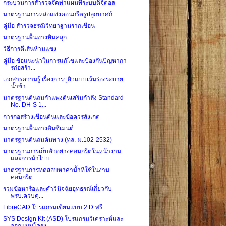
กระบวนการสำรวจจัดทำแผนที่ระบบดิจิตอล
มาตรฐานการหล่อแท่งคอนกรีตรูปลูกบาศก์
คู่มือ สำรวจธรณีวิทยาฐานรากเขื่อน
มาตรฐานพื้นทางหินคลุก
วิธีการตีเส้นห้ามแซง
คู่มือ ข้อแนะนำในการแก้ไขและป้องกันปัญหากา
รก่อสร้า...
เอกสารความรู้ เรื่องการปูผิวแบบเว้นร่องระบาย
น้ำข้า...
มาตรฐานดินถมกำแพงดินเสริมกำลัง Standard
No. DH-S 1...
การก่อสร้างเขื่อนดินและข้อควรสังเกต
มาตรฐานพื้นทางดินซีเมนต์
มาตรฐานดินถมคันทาง (ทล.-ม.102-2532)
มาตรฐานการเก็บตัวอย่างคอนกรีตในหน้างาน
และการนำไปบ...
มาตรฐานการทดสอบหาค่าน้ำที่ใช้ในงาน
คอนกรีต
รวมข้อหารือและคำวินิจฉัยอุทธรณ์เกี่ยวกับ
พรบ.ควบคุ...
LibreCAD โปรแกรมเขียนแบบ 2 D ฟรี
SYS Design Kit (ASD) โปรแกรมวิเคราะห์และ
ออกแบบโครง...