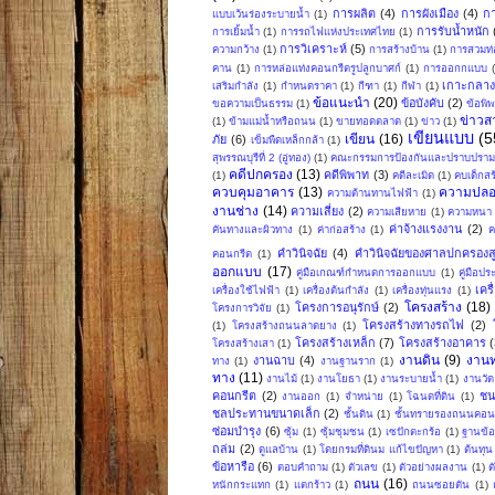
การผลิต
(4)
การผังเมือง
(4)
ก
แบบเว้นร่องระบายน้ำ
(1)
การรับน้ำหนัก
การเยิ้มน้ำ
(1)
การรถไฟแห่งประเทศไทย
(1)
การวิเคราะห์
(5)
ความกว้าง
(1)
การสร้างบ้าน
(1)
การสวมท่
คาน
(1)
การหล่อแท่งคอนกรีตรูปลูกบาศก์
(1)
การออกกแบบ
เกาะกลา
เสริมกำลัง
(1)
กำหนดราคา
(1)
กีฑา
(1)
กีฬา
(1)
ข้อแนะนำ
(20)
ข้อบังคับ
(2)
ขอความเป็นธรรม
(1)
ข้อพิ
ข่าวส
(1)
ข้ามแม่น้ำหรือถนน
(1)
ขายทอดตลาด
(1)
ข่าว
(1)
เขียนแบบ
(5
เขียน
(16)
ภัย
(6)
เข็มพืดเหล็กกล้า
(1)
สุพรรณบุรีที่ 2 (อู่ทอง)
(1)
คณะกรรมการป้องกันและปราบปรามก
คดีปกครอง
(13)
คดีพิพาท
(3)
(1)
คดีละเมิด
(1)
คบเด็กสร
ควบคุมอาคาร
(13)
ความปลอ
ความต้านทานไฟฟ้า
(1)
งานช่าง
(14)
ความเสี่ยง
(2)
ความเสียหาย
(1)
ความหนา
ค่าจ้างแรงงาน
(2)
คันทางและผิวทาง
(1)
ค่าก่อสร้าง
(1)
ค
คำวินิจฉัย
(4)
คำวินิจฉัยของศาลปกครองสู
คอนกรีต
(1)
ออกแบบ
(17)
คู่มือเกณฑ์กำหนดการออกแบบ
(1)
คู่มือป
เคร
เครื่องใช้ไฟฟ้า
(1)
เครื่องต้นกำลัง
(1)
เครื่องทุ่นแรง
(1)
โครงสร้าง
(18)
โครงการอนุรักษ์
(2)
โครงการวิจัย
(1)
โครงสร้างทางรถไฟ
(2)
(1)
โครงสร้างถนนลาดยาง
(1)
โครงสร้างเหล็ก
(7)
โครงสร้างอาคาร
(
โครงสร้างเสา
(1)
งานดิน
(9)
งาน
งานฉาบ
(4)
ทาง
(1)
งานฐานราก
(1)
ทาง
(11)
งานไม้
(1)
งานโยธา
(1)
งานระบายน้ำ
(1)
งานวัด
คอนกรีต
(2)
ชน
งานออก
(1)
จำหน่าย
(1)
โฉนดที่ดิน
(1)
ชลประทานขนาดเล็ก
(2)
ชั้นดิน
(1)
ชั้นทรายรองถนนคอน
ซ่อมบำรุง
(6)
ซุ้ม
(1)
ซุ้มชุมชน
(1)
เซปักตะกร้อ
(1)
ฐานข้อ
ถล่ม
(2)
ดูแลบ้าน
(1)
โดยกรมที่ดินม แก้ไขปัญหา
(1)
ต้นทุน
ข้อหารือ
(6)
ตอบคำถาม
(1)
ตัวเลข
(1)
ตัวอย่างผลงาน
(1)
ต
ถนน
(16)
หนักกระแทก
(1)
แตกร้าว
(1)
ถนนซอยตัน
(1)