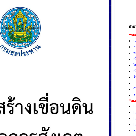
บ้าน
Yota
เ
ส
ข
เ
โ
เ
ร
ย
บ
ค
Yota
F
F
F
F
F