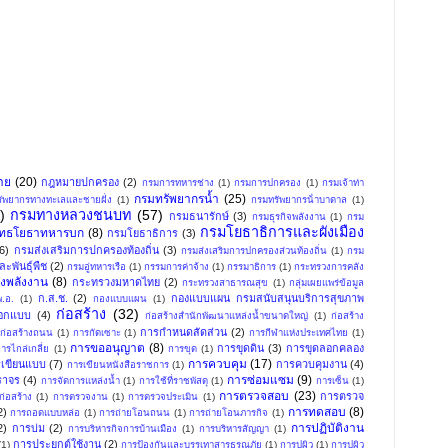
าย
(20)
กฎหมายปกครอง
(2)
กรมการทหารช่าง
(1)
กรมการปกครอง
(1)
กรมเจ้าท่า
กรมทรัพยากรน้ำ
(25)
ัพยากรทางทะเลและชายฝั่ง
(1)
กรมทรัพยากรน้ําบาดาล
(1)
)
กรมทางหลวงชนบท
(57)
กรมธนารักษ์
(3)
กรมธุรกิจพลังงาน
(1)
กรม
กรมโยธาธิการและผังเมือง
ุทธโยธาทหารบก
(8)
กรมโยธาธิการ
(3)
(6)
กรมส่งเสริมการปกครองท้องถิ่น
(3)
กรมส่งเสริมการปกครองส่วนท้องถิ่น
(1)
กรม
ะพันธุ์พืช
(2)
กรมอู่ทหารเรือ
(1)
กรรมการค่าจ้าง
(1)
กรรมาธิการ
(1)
กระทรวงการคลัง
งพลังงาน
(8)
กระทรวงมหาดไทย
(2)
กระทรวงสาธารณสุข
(1)
กลุ่มเผยแพร่ข้อมูล
ก.ส.ช.
(2)
กองแบบแผน กรมสนับสนุนบริการสุขภาพ
.อ.
(1)
กองแบบแผน
(1)
ก่อสร้าง
(32)
อกแบบ
(4)
ก่อสร้างสำนักพัฒนาแหล่งน้ำขนาดใหญ่
(1)
ก่อสร้าง
การกําหนดสัดส่วน
(2)
ก่อสร้างถนน
(1)
การกัดเซาะ
(1)
การกีฬาแห่งประเทศไทย
(1)
การขออนุญาต
(8)
การขุดดิน
(3)
การขุดลอกคลอง
ารไกล่เกลี่ย
(1)
การขุด
(1)
การควบคุม
(17)
เขียนแบบ
(7)
การควบคุมงาน
(4)
การเขียนหนังสือราชการ
(1)
การซ่อมแซม
(9)
ราจร
(4)
การจัดการแหล่งน้ำ
(1)
การใช้ที่ราชพัสดุ
(1)
การเซ็น
(1)
การตรวจสอบ
(23)
การตรวจ
่อสร้าง
(1)
การตรวจงาน
(1)
การตรวจประเมิน
(1)
การทดสอบ
(8)
2)
การถอดแบบหล่อ
(1)
การถ่ายโอนถนน
(1)
การถ่ายโอนภารกิจ
(1)
การปฏิบัติงาน
2)
การบ่ม
(2)
การบริหารกิจการบ้านเมือง
(1)
การบริหารสัญญา
(1)
การประยุกต์ใช้งาน
(2)
(1)
การป้องกันและบรรเทาสารธรณภัย
(1)
การปูผิว
(1)
การปูผิว