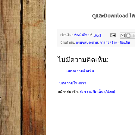
ดูและDownload ไฟล
เขียนโดย
ท้องถิ่นไทย
ที่
14:21
ป้ายกำกับ:
กรมชลประทาน
,
การก่อสร้าง
,
เขื่อนดิน
ไม่มีความคิดเห็น:
แสดงความคิดเห็น
บทความใหม่กว่า
สมัครสมาชิก:
ส่งความคิดเห็น (Atom)