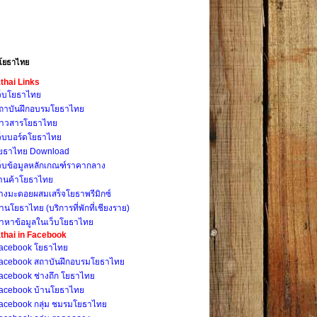
โยธาไทย
thai Links
ว็บโยธาไทย
ถาบันฝึกอบรมโยธาไทย
่าวสารโยธาไทย
ว็บบอร์ดโยธาไทย
ยธาไทย Download
ว็บข้อมูลหลักเกณฑ์ราคากลาง
้านค้าโยธาไทย
างมะตอยผสมเสร็จโยธาพรีมิกซ์
้านโยธาไทย (บริการที่พักที่เชียงราย)
้าหาข้อมูลในเว็บโยธาไทย
thai in Facebook
acebook โยธาไทย
acebook สถาบันฝึกอบรมโยธาไทย
acebook ช่างถึก โยธาไทย
acebook บ้านโยธาไทย
acebook กลุ่ม ชมรมโยธาไทย