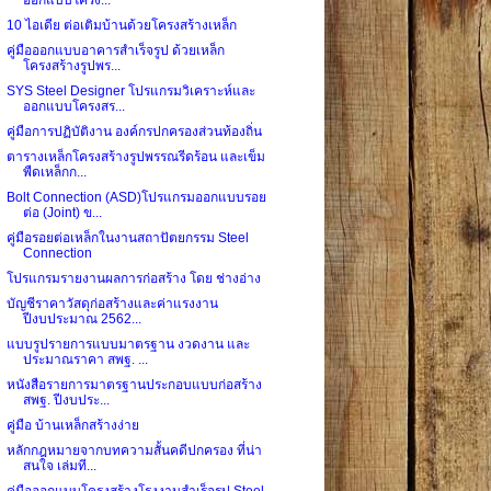
10 ไอเดีย ต่อเติมบ้านด้วยโครงสร้างเหล็ก
คู่มือออกแบบอาคารสำเร็จรูป ด้วยเหล็ก
โครงสร้างรูปพร...
SYS Steel Designer โปรแกรมวิเคราะห์และ
ออกแบบโครงสร...
คู่มือการปฏิบัติงาน องค์กรปกครองส่วนท้องถิ่น
ตารางเหล็กโครงสร้างรูปพรรณรีดร้อน และเข็ม
พืดเหล็กก...
Bolt Connection (ASD)โปรแกรมออกแบบรอย
ต่อ (Joint) ข...
คู่มือรอยต่อเหล็กในงานสถาปัตยกรรม Steel
Connection
โปรแกรมรายงานผลการก่อสร้าง โดย ช่างอ่าง
บัญชีราคาวัสดุก่อสร้างและค่าแรงงาน
ปีงบประมาณ 2562...
แบบรูปรายการแบบมาตรฐาน งวดงาน และ
ประมาณราคา สพฐ. ...
หนังสือรายการมาตรฐานประกอบแบบก่อสร้าง
สพฐ. ปีงบประ...
คู่มือ บ้านเหล็กสร้างง่าย
หลักกฎหมายจากบทความสั้นคดีปกครอง ที่น่า
สนใจ เล่มที...
คู่มือออกแบบโครงสร้างโรงงานสำเร็จรูป Steel