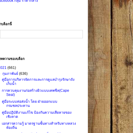
acebook กลุ่ม ราคากลาง
าบล็อกนี้
บทความของบล็อก
2021
(661)
▼
กุมภาพันธ์
(636)
คู่มือการบริหารจัดการและการดูแลบำรุงรักษาถัง
เก็บน้ำ
การควบคุมงานก่อสร้างผิวแบบเคพซีล(Cape
Seal)
คู่มือระบบท่อส่งน้ำ โดย ฝ่ายออกแบบ
กรมชลประทาน
คู่มือปฎิบัติงานแก้ไข ป้องกันความเสียหายของ
เชิงลาด
เอกสารความรู้ มาตรฐานชั้นทางสำหรับทางหลวง
ท้องถิ่น