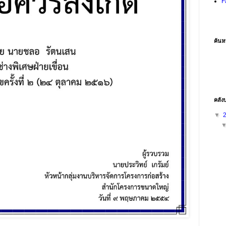
F
ค้นห
คลัง
▼