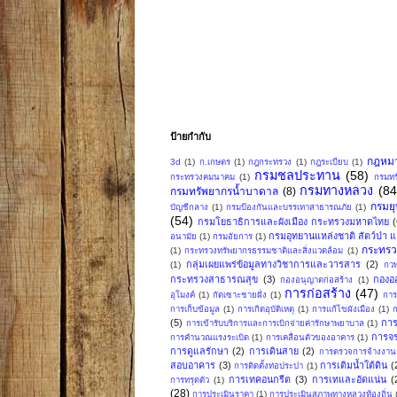
ป้ายกำกับ
กฎหม
3d
(1)
ก.เกษตร
(1)
กฎกระทรวง
(1)
กฎระเบียบ
(1)
กรมชลประทาน
(58)
กระทรวงคมนาคม
(1)
กรมทร
กรมทางหลวง
(84
กรมทรัพยากรน้ำบาดาล
(8)
กรมย
บัญชีกลาง
(1)
กรมป้องกันและบรรเทาสาธารณภัย
(1)
(54)
กรมโยธาธิการและผังเมือง กระทรวงมหาดไทย
กรมอุทยานแหล่งชาติ สัตว์ป่า แล
อนามัย
(1)
กรมอัยการ
(1)
กระทรว
(1)
กระทรวงทรัพยากรธรรมชาติและสิ่งแวดล้อม
(1)
กลุ่มเผยแพร่ข้อมูลทางวิชาการและวารสาร
(2)
(1)
กวพ
กระทรวงสาธารณสุข
(3)
กองอ
กองอนุญาตก่อสร้าง
(1)
การก่อสร้าง
(47)
อุโมงค์
(1)
กัดเซาะชายฝั่ง
(1)
การ
การเก็บข้อมูล
(1)
การเกิดอุบัติเหตุ
(1)
การแก้ไขผังเมือง
(1)
ก
(5)
การ
การเข้ารับบริการและการเบิกจ่ายค่ารักษาพยาบาล
(1)
การจ
การคำนวณแรงระเบิด
(1)
การเคลื่อนตัวของอาคาร
(1)
การดูแลรักษา
(2)
การเดินสาย
(2)
การตรวจการจ้างงานก
สอบอาคาร
(3)
การเติมน้ำใต้ดิน
(
การติดตั้งท่อประปา
(1)
การเทคอนกรีต
(3)
การเทและอัดแน่น
(
การทรุดตัว
(1)
(28)
การประเมินราคา
(1)
การประเมินสภาพทางหลวงท้องถิ่น