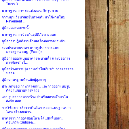
Truss D...
มาตรฐานการหล่อแท่งคอนกรีตรูปคาน
การหมุนเวียนวัสดุชั้นทางเดิมมาใช้งานใหม่
Pavement ...
คู่มือคลองระบายน้ำ
มาตรฐานการป้องกันอุบัติภัยทางถนน
คู่มือการปฏิบัติงานด้านเครื่องจักรกลงานดิน
รวมประมาณราคา แบบรูปรายการแบบ
มาตรฐาน สพฐ. (Excel)ง...
คู่มือการออกแบบอาคารระบายน้ำ และป้องการ
การกัดเซาะใ...
คู่มือสร้างความรู้ความเข้าใจเกี่ยวกับการตรวจสอ
บอาค...
คู่มือมาตรฐานบ้านพักผู้สูงอายุ
ประเภทของเกาะกลางถนน และการออกแบบรูป
ตัดงานขยายทางหลวง
แบบรูปรายการก่อสร้าง สำหรับสถานศึกษาใน
สังกัด สอศ.
การใช้ผลการสำรวจดินในการออกแบบฐานราก
โครงสร้างสะพาน
มาตรฐานการอุดซ่อมโพรงใต้แผ่นพื้นถนน
คอนกรีต (Subsea...
คู่มือการตรวจสอบการออกแบบและก่อสร้าง