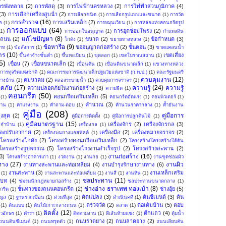
ารพังทลาย
(2)
การพัสดุ
(3)
การไฟฟ้านครหลวง
(2)
การไฟฟ้าส่วนภูมิภาค
(4)
(3)
การเลือกเครื่องสูบน้ํา
(2)
การเลือกชนิด
(1)
การเลือกรูปแบบและขนาด
(1)
การวัด
การสำรวจ
(16)
การเสริมเหล็ก
(2)
อ
(1)
การหมุนเวียน
(1)
การหล่อแท่งคอนกรีตรูป
การออกแบบ
(64)
การอุดซ่อมโพรง
(2)
(1)
การออกใบอนุญาต
(1)
กำแพงดิน
แก้ไขปัญหา
(8)
งถนน
(2)
ขนาด
(2)
ข้อกำหนด
(3)
โกดัง
(1)
ขยายทางหลวง
(1)
ข้อหารือ
(9)
ขออนุญาตก่อสร้าง
(2)
ขั้นตอน
(3)
พาท
(1)
ข้อสั่งการ
(1)
ขาดแคลนน้ำ
าร
(10)
เขตเสี่ยง
ขึ้นค่าจ้างขั้นต่ำ
(1)
ขึ้นทะเบียน
(1)
ขุดลอก
(1)
เขตโบราณสถาน
(1)
5)
เขื่อน
(7)
เขื่อนขนาดเล็ก
(2)
เขื่อนดิน
(1)
เขื่อนดินขนาดเล็ก
(1)
แขวงทางหลวง
ารทุจริตแห่งชาติ
(1)
คณะกรรมการพัฒนาเด็กปฐมวัยแห่งชาติ (ก.พ.ป.)
(1)
คณะรัฐมนตรี
ควบคุมงาน
(12)
คมนาคม
(2)
้างบ้าน
(1)
คลองระบายน้ำ
(1)
ควบคุมการจราจร
(1)
ดภัย
(17)
ความรู้
(24)
ความรู้
ความปลอดภัยในงานก่อสร้าง
(3)
ความฝืด
(1)
คอนกรีต
(50)
คอนกรีตเสริมเหล็ก
(5)
(1)
คอนกรีตอัดแรง
(1)
คอมพิวเตอร์
(1)
คำนวณ
(3)
าน
(1)
ค่าแรงงาน
(1)
คำถาม-ตอบ
(1)
คำนวนราคากลาง
(1)
ค้ำยันงาน
คู่มือ
(208)
คู่มือการ
งสุด
(2)
คู่มือการติดตั้ง
(1)
คู่มือการปลูกต้นไม้
(1)
คู่มือมาตรฐาน
(15)
เครื่องจักร
(2)
เครื่องจักรกล
(3)
ระจำบ้าน
(1)
เครื่องกล
(1)
ื่องปรับอากาศ
(2)
เครื่องมือ
(2)
เครื่องหมายจราจร
(2)
เครื่องพ่นยางแอสฟัลต์
(1)
โครงสร้างโกดัง
(2)
โครงสร้างคอนกรีตเสริมเหล็ก
(2)
โครงสร้างโครงสร้างใต้ดิน
โครงสร้างรูปพรรณ
(5)
โครงสร้างโรงงานสำเร็จรูป
(2)
โครงสร้างสะพาน
(2)
งานก่อสร้าง
(16)
3)
โครงสร้างอาคารเก่า
(1)
งวดงาน
(1)
งานก่อ
(1)
งานขุดซ่อมผิว
ทาง
(27)
งานผิว
งานทางสะพานและท่อเหลี่ยม
(4)
งานบำรุงรักษางานทาง
(6)
งานสะพาน
(3)
งานเหล็กเสริม
(1)
งานสะพานและท่อเหลี่ยม
(1)
งานสี
(1)
งานหิน
(1)
ชลประทาน
(11)
บท
(4)
ชมรมนักกฎหมายก่อสร้าง
(1)
ชลประทานขนาดกลาง
(1)
ช่างอ่าง ธราเทพ ทองเบ้า
(8)
ชั้นทางของถนนคอนกรีต
(2)
ช่างอุ้ย
(5)
กรีต
(1)
ดัดแปลง
(3)
ดินซีเมนต์
(3)
ดิน
มูล
(1)
ฐานรากเขื่อน
(1)
ด่วนที่สุด
(1)
ดำเนินคดี
(1)
ตรวจวัด
(2)
ต่อเติมบ้าน
(5)
ตอบ
(1)
ต้นแบบ
(1)
ต้นไม้เกาะกลางถนน
(1)
ตลาด
(1)
ติดตั้ง
(12)
ตึกแถว
(4)
ัวอักษร
(1)
ตำรา
(1)
ติดตามงาน
(1)
ตีเส้นห้ามแซง
(1)
ตุ้มน้ำ
ถนนราดยาง
(2)
ถนนลาดยาง
(2)
ถนนดินซีเมนต์
(1)
ถนนทรุดตัว
(1)
ถนนเลียบคัน