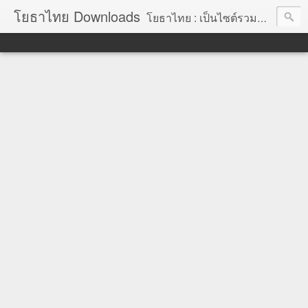
โยธาไทย Downloads
โยธาไทย : เป็นไซต์รวมข้อมูลความรู้ สำหรับช่างโยธา นายช่างโยธา วิศวกรโยธา ตลอดจนความรู้สำหรับผู้ที่ปฏิบัติงานในองค์กรปกครองส่วนท้องถิ่น จัดทำโดย นายอภิสิทธิ์ มากสุวรรณ โยธา, โยธาไทย,ช่างโยธา, นายช่างโยธา,วิศวกร, วิศวกรรม, ราคากลาง,หลักเกณฑ์การคำนวณราคากลาง, ราคาวัสดุก่อสร้าง, ราคาพาณิชย์จังหวัด, ค่าขนส่ง, ค่าเสื่อม, ค่าอำนวยการ, ถอดแบบ, ไม้แบบ, วัสดุก่อสร้าง, ค่าแรง, ค่าแรงงาน, ค่าแรงงานคน, ไม้แบบ, การถอดวัสดุ