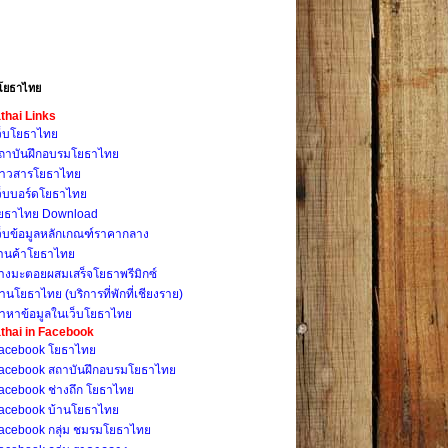
โยธาไทย
thai Links
ว็บโยธาไทย
ถาบันฝึกอบรมโยธาไทย
่าวสารโยธาไทย
ว็บบอร์ดโยธาไทย
ยธาไทย Download
ว็บข้อมูลหลักเกณฑ์ราคากลาง
้านค้าโยธาไทย
างมะตอยผสมเสร็จโยธาพรีมิกซ์
้านโยธาไทย (บริการที่พักที่เชียงราย)
้าหาข้อมูลในเว็บโยธาไทย
thai in Facebook
acebook โยธาไทย
acebook สถาบันฝึกอบรมโยธาไทย
acebook ช่างถึก โยธาไทย
acebook บ้านโยธาไทย
acebook กลุ่ม ชมรมโยธาไทย