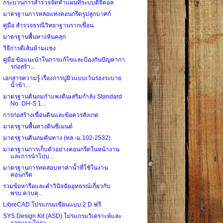
กระบวนการสำรวจจัดทำแผนที่ระบบดิจิตอล
มาตรฐานการหล่อแท่งคอนกรีตรูปลูกบาศก์
คู่มือ สำรวจธรณีวิทยาฐานรากเขื่อน
มาตรฐานพื้นทางหินคลุก
วิธีการตีเส้นห้ามแซง
คู่มือ ข้อแนะนำในการแก้ไขและป้องกันปัญหากา
รก่อสร้า...
เอกสารความรู้ เรื่องการปูผิวแบบเว้นร่องระบาย
น้ำข้า...
มาตรฐานดินถมกำแพงดินเสริมกำลัง Standard
No. DH-S 1...
การก่อสร้างเขื่อนดินและข้อควรสังเกต
มาตรฐานพื้นทางดินซีเมนต์
มาตรฐานดินถมคันทาง (ทล.-ม.102-2532)
มาตรฐานการเก็บตัวอย่างคอนกรีตในหน้างาน
และการนำไปบ...
มาตรฐานการทดสอบหาค่าน้ำที่ใช้ในงาน
คอนกรีต
รวมข้อหารือและคำวินิจฉัยอุทธรณ์เกี่ยวกับ
พรบ.ควบคุ...
LibreCAD โปรแกรมเขียนแบบ 2 D ฟรี
SYS Design Kit (ASD) โปรแกรมวิเคราะห์และ
ออกแบบโครง...