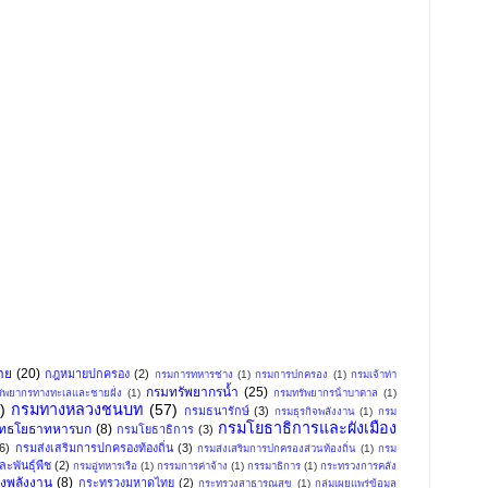
าย
(20)
กฎหมายปกครอง
(2)
กรมการทหารช่าง
(1)
กรมการปกครอง
(1)
กรมเจ้าท่า
กรมทรัพยากรน้ำ
(25)
ัพยากรทางทะเลและชายฝั่ง
(1)
กรมทรัพยากรน้ําบาดาล
(1)
)
กรมทางหลวงชนบท
(57)
กรมธนารักษ์
(3)
กรมธุรกิจพลังงาน
(1)
กรม
กรมโยธาธิการและผังเมือง
ุทธโยธาทหารบก
(8)
กรมโยธาธิการ
(3)
(6)
กรมส่งเสริมการปกครองท้องถิ่น
(3)
กรมส่งเสริมการปกครองส่วนท้องถิ่น
(1)
กรม
ะพันธุ์พืช
(2)
กรมอู่ทหารเรือ
(1)
กรรมการค่าจ้าง
(1)
กรรมาธิการ
(1)
กระทรวงการคลัง
งพลังงาน
(8)
กระทรวงมหาดไทย
(2)
กระทรวงสาธารณสุข
(1)
กลุ่มเผยแพร่ข้อมูล