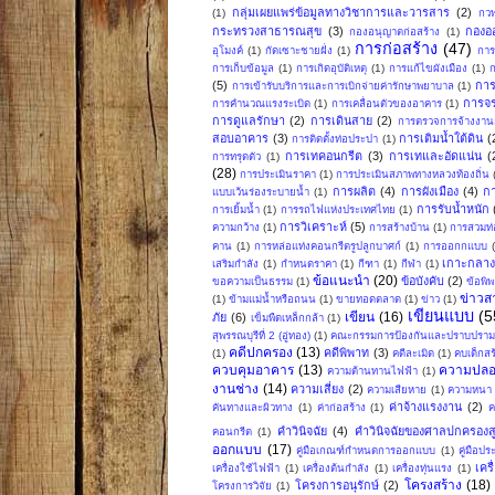
กลุ่มเผยแพร่ข้อมูลทางวิชาการและวารสาร
(2)
(1)
กวพ
กระทรวงสาธารณสุข
(3)
กองอ
กองอนุญาตก่อสร้าง
(1)
การก่อสร้าง
(47)
อุโมงค์
(1)
กัดเซาะชายฝั่ง
(1)
การ
การเก็บข้อมูล
(1)
การเกิดอุบัติเหตุ
(1)
การแก้ไขผังเมือง
(1)
ก
(5)
การ
การเข้ารับบริการและการเบิกจ่ายค่ารักษาพยาบาล
(1)
การจ
การคำนวณแรงระเบิด
(1)
การเคลื่อนตัวของอาคาร
(1)
การดูแลรักษา
(2)
การเดินสาย
(2)
การตรวจการจ้างงานก
สอบอาคาร
(3)
การเติมน้ำใต้ดิน
(
การติดตั้งท่อประปา
(1)
การเทคอนกรีต
(3)
การเทและอัดแน่น
(
การทรุดตัว
(1)
(28)
การประเมินราคา
(1)
การประเมินสภาพทางหลวงท้องถิ่น
การผลิต
(4)
การผังเมือง
(4)
ก
แบบเว้นร่องระบายน้ำ
(1)
การรับน้ำหนัก
การเยิ้มน้ำ
(1)
การรถไฟแห่งประเทศไทย
(1)
การวิเคราะห์
(5)
ความกว้าง
(1)
การสร้างบ้าน
(1)
การสวมท่
คาน
(1)
การหล่อแท่งคอนกรีตรูปลูกบาศก์
(1)
การออกกแบบ
เกาะกลา
เสริมกำลัง
(1)
กำหนดราคา
(1)
กีฑา
(1)
กีฬา
(1)
ข้อแนะนำ
(20)
ข้อบังคับ
(2)
ขอความเป็นธรรม
(1)
ข้อพิ
ข่าวส
(1)
ข้ามแม่น้ำหรือถนน
(1)
ขายทอดตลาด
(1)
ข่าว
(1)
เขียนแบบ
(5
เขียน
(16)
ภัย
(6)
เข็มพืดเหล็กกล้า
(1)
สุพรรณบุรีที่ 2 (อู่ทอง)
(1)
คณะกรรมการป้องกันและปราบปรามก
คดีปกครอง
(13)
คดีพิพาท
(3)
(1)
คดีละเมิด
(1)
คบเด็กสร
ควบคุมอาคาร
(13)
ความปลอ
ความต้านทานไฟฟ้า
(1)
งานช่าง
(14)
ความเสี่ยง
(2)
ความเสียหาย
(1)
ความหนา
ค่าจ้างแรงงาน
(2)
คันทางและผิวทาง
(1)
ค่าก่อสร้าง
(1)
ค
คำวินิจฉัย
(4)
คำวินิจฉัยของศาลปกครองสู
คอนกรีต
(1)
ออกแบบ
(17)
คู่มือเกณฑ์กำหนดการออกแบบ
(1)
คู่มือป
เคร
เครื่องใช้ไฟฟ้า
(1)
เครื่องต้นกำลัง
(1)
เครื่องทุ่นแรง
(1)
โครงสร้าง
(18)
โครงการอนุรักษ์
(2)
โครงการวิจัย
(1)