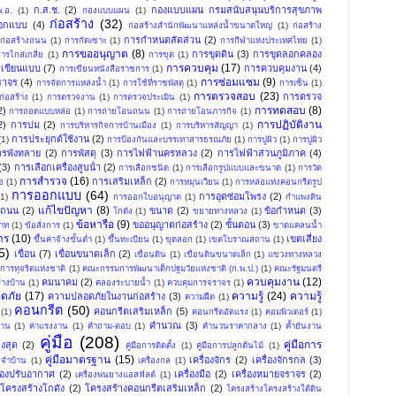
ก.ส.ช.
(2)
กองแบบแผน กรมสนับสนุนบริการสุขภาพ
.อ.
(1)
กองแบบแผน
(1)
ก่อสร้าง
(32)
อกแบบ
(4)
ก่อสร้างสำนักพัฒนาแหล่งน้ำขนาดใหญ่
(1)
ก่อสร้าง
การกําหนดสัดส่วน
(2)
ก่อสร้างถนน
(1)
การกัดเซาะ
(1)
การกีฬาแห่งประเทศไทย
(1)
การขออนุญาต
(8)
การขุดดิน
(3)
การขุดลอกคลอง
ารไกล่เกลี่ย
(1)
การขุด
(1)
การควบคุม
(17)
เขียนแบบ
(7)
การควบคุมงาน
(4)
การเขียนหนังสือราชการ
(1)
การซ่อมแซม
(9)
ราจร
(4)
การจัดการแหล่งน้ำ
(1)
การใช้ที่ราชพัสดุ
(1)
การเซ็น
(1)
การตรวจสอบ
(23)
การตรวจ
่อสร้าง
(1)
การตรวจงาน
(1)
การตรวจประเมิน
(1)
การทดสอบ
(8)
2)
การถอดแบบหล่อ
(1)
การถ่ายโอนถนน
(1)
การถ่ายโอนภารกิจ
(1)
การปฏิบัติงาน
2)
การบ่ม
(2)
การบริหารกิจการบ้านเมือง
(1)
การบริหารสัญญา
(1)
การประยุกต์ใช้งาน
(2)
(1)
การป้องกันและบรรเทาสารธรณภัย
(1)
การปูผิว
(1)
การปูผิว
ารพังทลาย
(2)
การพัสดุ
(3)
การไฟฟ้านครหลวง
(2)
การไฟฟ้าส่วนภูมิภาค
(4)
(3)
การเลือกเครื่องสูบน้ํา
(2)
การเลือกชนิด
(1)
การเลือกรูปแบบและขนาด
(1)
การวัด
การสำรวจ
(16)
การเสริมเหล็ก
(2)
อ
(1)
การหมุนเวียน
(1)
การหล่อแท่งคอนกรีตรูป
การออกแบบ
(64)
การอุดซ่อมโพรง
(2)
(1)
การออกใบอนุญาต
(1)
กำแพงดิน
แก้ไขปัญหา
(8)
งถนน
(2)
ขนาด
(2)
ข้อกำหนด
(3)
โกดัง
(1)
ขยายทางหลวง
(1)
ข้อหารือ
(9)
ขออนุญาตก่อสร้าง
(2)
ขั้นตอน
(3)
พาท
(1)
ข้อสั่งการ
(1)
ขาดแคลนน้ำ
าร
(10)
เขตเสี่ยง
ขึ้นค่าจ้างขั้นต่ำ
(1)
ขึ้นทะเบียน
(1)
ขุดลอก
(1)
เขตโบราณสถาน
(1)
5)
เขื่อน
(7)
เขื่อนขนาดเล็ก
(2)
เขื่อนดิน
(1)
เขื่อนดินขนาดเล็ก
(1)
แขวงทางหลวง
ารทุจริตแห่งชาติ
(1)
คณะกรรมการพัฒนาเด็กปฐมวัยแห่งชาติ (ก.พ.ป.)
(1)
คณะรัฐมนตรี
ควบคุมงาน
(12)
คมนาคม
(2)
้างบ้าน
(1)
คลองระบายน้ำ
(1)
ควบคุมการจราจร
(1)
ดภัย
(17)
ความรู้
(24)
ความรู้
ความปลอดภัยในงานก่อสร้าง
(3)
ความฝืด
(1)
คอนกรีต
(50)
คอนกรีตเสริมเหล็ก
(5)
(1)
คอนกรีตอัดแรง
(1)
คอมพิวเตอร์
(1)
คำนวณ
(3)
าน
(1)
ค่าแรงงาน
(1)
คำถาม-ตอบ
(1)
คำนวนราคากลาง
(1)
ค้ำยันงาน
คู่มือ
(208)
คู่มือการ
งสุด
(2)
คู่มือการติดตั้ง
(1)
คู่มือการปลูกต้นไม้
(1)
คู่มือมาตรฐาน
(15)
เครื่องจักร
(2)
เครื่องจักรกล
(3)
ระจำบ้าน
(1)
เครื่องกล
(1)
ื่องปรับอากาศ
(2)
เครื่องมือ
(2)
เครื่องหมายจราจร
(2)
เครื่องพ่นยางแอสฟัลต์
(1)
โครงสร้างโกดัง
(2)
โครงสร้างคอนกรีตเสริมเหล็ก
(2)
โครงสร้างโครงสร้างใต้ดิน