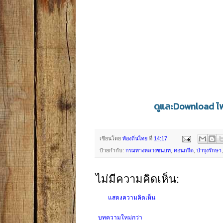
ดูและDownload ไฟ
เขียนโดย
ท้องถิ่นไทย
ที่
14:17
ป้ายกำกับ:
กรมทางหลวงชนบท
,
คอนกรีต
,
บำรุงรักษา
ไม่มีความคิดเห็น:
แสดงความคิดเห็น
บทความใหม่กว่า