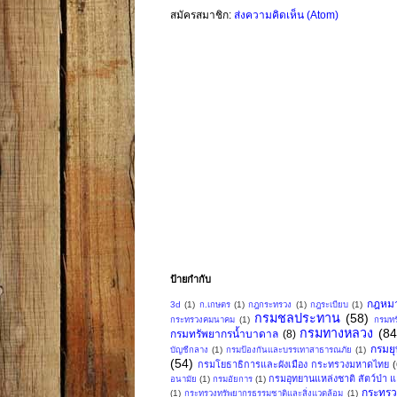
สมัครสมาชิก:
ส่งความคิดเห็น (Atom)
ป้ายกำกับ
กฎหม
3d
(1)
ก.เกษตร
(1)
กฎกระทรวง
(1)
กฎระเบียบ
(1)
กรมชลประทาน
(58)
กระทรวงคมนาคม
(1)
กรมทร
กรมทางหลวง
(84
กรมทรัพยากรน้ำบาดาล
(8)
กรมย
บัญชีกลาง
(1)
กรมป้องกันและบรรเทาสาธารณภัย
(1)
(54)
กรมโยธาธิการและผังเมือง กระทรวงมหาดไทย
กรมอุทยานแหล่งชาติ สัตว์ป่า แล
อนามัย
(1)
กรมอัยการ
(1)
กระทรว
(1)
กระทรวงทรัพยากรธรรมชาติและสิ่งแวดล้อม
(1)