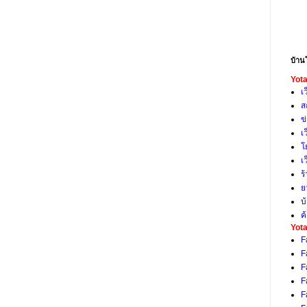
บ้าน
Yota
เ
ส
ข
เ
โ
เ
ร
ย
บ
ค
Yota
F
F
F
F
F