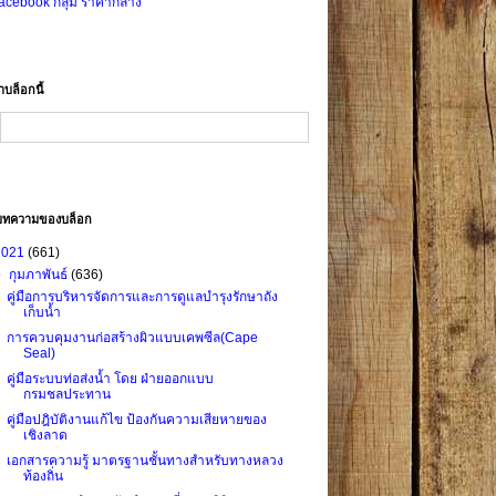
acebook กลุ่ม ราคากลาง
าบล็อกนี้
บทความของบล็อก
2021
(661)
▼
กุมภาพันธ์
(636)
คู่มือการบริหารจัดการและการดูแลบำรุงรักษาถัง
เก็บน้ำ
การควบคุมงานก่อสร้างผิวแบบเคพซีล(Cape
Seal)
คู่มือระบบท่อส่งน้ำ โดย ฝ่ายออกแบบ
กรมชลประทาน
คู่มือปฎิบัติงานแก้ไข ป้องกันความเสียหายของ
เชิงลาด
เอกสารความรู้ มาตรฐานชั้นทางสำหรับทางหลวง
ท้องถิ่น