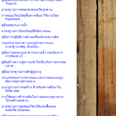
Truss D...
มาตรฐานการหล่อแท่งคอนกรีตรูปคาน
การหมุนเวียนวัสดุชั้นทางเดิมมาใช้งานใหม่
Pavement ...
คู่มือคลองระบายน้ำ
มาตรฐานการป้องกันอุบัติภัยทางถนน
คู่มือการปฏิบัติงานด้านเครื่องจักรกลงานดิน
รวมประมาณราคา แบบรูปรายการแบบ
มาตรฐาน สพฐ. (Excel)ง...
คู่มือการออกแบบอาคารระบายน้ำ และป้องการ
การกัดเซาะใ...
คู่มือสร้างความรู้ความเข้าใจเกี่ยวกับการตรวจสอ
บอาค...
คู่มือมาตรฐานบ้านพักผู้สูงอายุ
ประเภทของเกาะกลางถนน และการออกแบบรูป
ตัดงานขยายทางหลวง
แบบรูปรายการก่อสร้าง สำหรับสถานศึกษาใน
สังกัด สอศ.
การใช้ผลการสำรวจดินในการออกแบบฐานราก
โครงสร้างสะพาน
มาตรฐานการอุดซ่อมโพรงใต้แผ่นพื้นถนน
คอนกรีต (Subsea...
คู่มือการตรวจสอบการออกแบบและก่อสร้าง