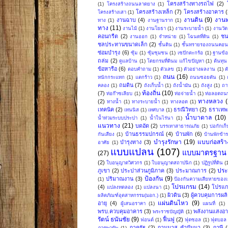
โครงสร้างทางรถไฟ
(2)
(1)
โครงสร้างถนนลาดยาง
(1)
โครงสร้างเหล็ก
(7)
โครงสร้างอาคาร
(
โครงสร้างเสา
(1)
งานดิน
(9)
งาน
งานฉาบ
(4)
ทาง
(1)
งานฐานราก
(1)
ทาง
(11)
งานไม้
(1)
งานโยธา
(1)
งานระบายน้ำ
(1)
งานวัด
คอนกรีต
(2)
ชน
งานออก
(1)
จำหน่าย
(1)
โฉนดที่ดิน
(1)
ชลประทานขนาดเล็ก
(2)
ชั้นดิน
(1)
ชั้นทรายรองถนนคอน
ซ่อมบำรุง
(6)
ซุ้ม
(1)
ซุ้มชุมชน
(1)
เซปักตะกร้อ
(1)
ฐานข้อ
ถล่ม
(2)
ดูแลบ้าน
(1)
โดยกรมที่ดินม แก้ไขปัญหา
(1)
ต้นทุน
ข้อหารือ
(6)
ตอบคำถาม
(1)
ตัวเลข
(1)
ตัวอย่างผลงาน
(1)
ต
ถนน
(16)
หนักกระแทก
(1)
แตกร้าว
(1)
ถนนซอยตัน
(1)
ถมดิน
(7)
คลอง
(1)
ถังเก็บน้ำ
(1)
ถังน้ำมัน
(1)
ถังสูง
(1)
ถา
ท้องถิ่น
(10)
(7)
ท่อก๊าซเลียบ
(1)
ท่อจ่ายน้ำ
(1)
ท่อลอดถน
ทางหลวง
(2)
ทางน้ำ
(1)
ทางระบายน้ำ
(1)
ทางลอด
(1)
เทคนิค
(2)
ธรณีวิทยา
(2)
ธราเทพ 
เทนนิส
(1)
เทศบาล
(1)
น้ำบาดาล
(10)
น้ำท่วมระบบประปา
(1)
น้ำในไร่นา
(1)
แนวทาง
(21)
บดอัด
(2)
บรรเทาสาธารณภัย
(1)
บ่อกักเก็
บ้านธรรมปกรณ์
(4)
บ้านพัก
(6)
กันเสียง
(1)
บ้านพักข้
บำรุงรักษา
(19)
แบบก่อสร้า
บำรุงทาง
(3)
อาศัย
(1)
แบบแปลน
(107)
แบบมาตรฐาน
(27)
(2)
ใบอนุญาตวิศวกร
(1)
ใบอนุญาตสถาปนิก
(1)
ปฏิรูปที่ดิน
(
ปร
ภูเขา
(2)
ประปาส่วนภูมิภาค
(3)
ประมาณการ
(2)
ป้องกัน
(9)
ปริมาณงาน
(3)
(1)
ป้องกันความเสียหายของเ
โปรแกรม
(14)
(4)
โปรแก
แปลงทดลอง
(1)
แปลงนา
(1)
ผิวดิน
(3)
ผู้ควบคุมการผล
ผลิตภัณฑ์อุตสาหกรรม(มอก.)
(1)
แผ่นดินไหว
(9)
อายุ
(4)
ผู้เสนอราคา
(1)
แผนที่
(1)
พรบ.ควบคุมอาคาร
(3)
พลังงานแสงอาท
พระราชบัญญัติ
(1)
รัตน์ ธนันชัย
(9)
ฟื้นฟู
(2)
ฟอนต์
(1)
ฟุตซอล
(1)
ฟุตบอล
ภาครัฐ
(2)
ภานุมาส คำปันนา
(3)
ภาษี
(
ภาคพายัพ
(1)