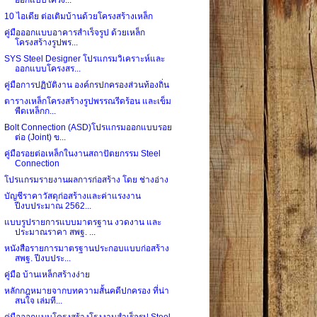
10 ไอเดีย ต่อเติมบ้านด้วยโครงสร้างเหล็ก
คู่มือออกแบบอาคารสำเร็จรูป ด้วยเหล็ก
โครงสร้างรูปพร...
SYS Steel Designer โปรแกรมวิเคราะห์และ
ออกแบบโครงสร...
คู่มือการปฏิบัติงาน องค์กรปกครองส่วนท้องถิ่น
ตารางเหล็กโครงสร้างรูปพรรณรีดร้อน และเข็ม
พืดเหล็กก...
Bolt Connection (ASD)โปรแกรมออกแบบรอย
ต่อ (Joint) ข...
คู่มือรอยต่อเหล็กในงานสถาปัตยกรรม Steel
Connection
โปรแกรมรายงานผลการก่อสร้าง โดย ช่างอ่าง
บัญชีราคาวัสดุก่อสร้างและค่าแรงงาน
ปีงบประมาณ 2562...
แบบรูปรายการแบบมาตรฐาน งวดงาน และ
ประมาณราคา สพฐ. ...
หนังสือรายการมาตรฐานประกอบแบบก่อสร้าง
สพฐ. ปีงบประ...
คู่มือ บ้านเหล็กสร้างง่าย
หลักกฎหมายจากบทความสั้นคดีปกครอง ที่น่า
สนใจ เล่มที...
คู่มือออกแบบโครงสร้างโรงงานสำเร็จรูป Steel