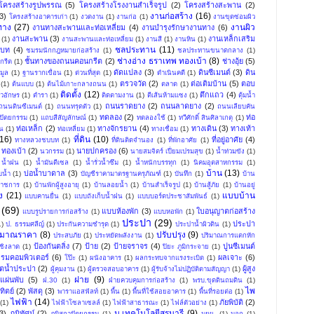
โครงสร้างรูปพรรณ
(5)
โครงสร้างโรงงานสำเร็จรูป
(2)
โครงสร้างสะพาน
(2)
งานก่อสร้าง
(16)
3)
โครงสร้างอาคารเก่า
(1)
งวดงาน
(1)
งานก่อ
(1)
งานขุดซ่อมผิว
ทาง
(27)
งานผิว
งานทางสะพานและท่อเหลี่ยม
(4)
งานบำรุงรักษางานทาง
(6)
งานสะพาน
(3)
งานเหล็กเสริม
(1)
งานสะพานและท่อเหลี่ยม
(1)
งานสี
(1)
งานหิน
(1)
ชลประทาน
(11)
บท
(4)
ชมรมนักกฎหมายก่อสร้าง
(1)
ชลประทานขนาดกลาง
(1)
ช่างอ่าง ธราเทพ ทองเบ้า
(8)
ชั้นทางของถนนคอนกรีต
(2)
ช่างอุ้ย
(5)
กรีต
(1)
ดัดแปลง
(3)
ดินซีเมนต์
(3)
ดิน
มูล
(1)
ฐานรากเขื่อน
(1)
ด่วนที่สุด
(1)
ดำเนินคดี
(1)
ตรวจวัด
(2)
ต่อเติมบ้าน
(5)
ตอบ
(1)
ต้นแบบ
(1)
ต้นไม้เกาะกลางถนน
(1)
ตลาด
(1)
ติดตั้ง
(12)
ตึกแถว
(4)
ัวอักษร
(1)
ตำรา
(1)
ติดตามงาน
(1)
ตีเส้นห้ามแซง
(1)
ตุ้มน้ำ
ถนนราดยาง
(2)
ถนนลาดยาง
(2)
ถนนดินซีเมนต์
(1)
ถนนทรุดตัว
(1)
ถนนเลียบคัน
ทดลอง
(2)
ท่อ
ปัตยกรรม
(1)
แถบสีสัญลักษณ์
(1)
ทดลองใช้
(1)
ทวีศักดิ์ สินศิลาเกตุ
(1)
ท่อเหล็ก
(2)
ทางจักรยาน
(4)
ทางเดิน
(3)
ทางเท้า
น
(1)
ท่อเหลี่ยม
(1)
ทางเชื่อม
(1)
(16)
ที่ดิน
(10)
ที่อยู่อาศัย
(4)
ทางหลวงชบบท
(1)
ที่ดินติดจำนอง
(1)
ที่พักอาศัย
(1)
ทองเบ้า
(2)
นายปกครอง
(6)
นวกรรม
(1)
นายสมจิตร์ เปี่ยมเปรมสุข
(1)
น้ำท่วมขัง
(1)
น้ำฝน
(1)
น้ำมันดีเซล
(1)
น้ำรั่วน้ำซึม
(1)
น้ำหนักบรรทุก
(1)
นิคมอุตสาหกรรม
(1)
บ้าน
(13)
บ่อน้ำบาดาล
(3)
บน้ำ
(1)
บัญชีราคามาตรฐานครุภัณฑ์
(1)
บันทึก
(1)
บ้าน
าราชการ
(1)
บ้านพักผู้สูงอายุ
(1)
บ้านลอยน้ำ
(1)
บ้านสำเร็จรูป
(1)
บ้านสู้ภัย
(1)
บ้านอยู่
ง
(21)
แบบบ้าน
แบบคานยื่น
(1)
แบบถังเก็บน้ำฝน
(1)
แบบบอร์ดประชาสัมพันธ์
(1)
(69)
แบบห้องพัก
(3)
ใบอนุญาตก่อสร้าง
แบบรูปรายการก่อสร้าง
(1)
แบบหอพัก
(1)
ประปา
(29)
ประปา
1)
ป. ธรรมศลีญ์
(1)
ประกันความชำรุด
(1)
ประปาน้ำผิวดิน
(1)
ะมาณราคา
(8)
ปรับปรุง
(9)
ประสบภัย
(1)
ประหยัดพลังงาน
(1)
ปริมาณการแตกหัก
ป้องกันตลิ่ง
(7)
ป้าย
(2)
ป้ายจราจร
(4)
ปูนซีเมนต์
ชิงลาด
(1)
ปิยะ ภูมิกระจาย
(1)
รมคอมพิวเตอร์
(6)
ผลเจาะ
(6)
โป๊ะ
(1)
ผนังอาคาร
(1)
ผลกระทบจากแรงระเบิด
(1)
ิตน้ำประปา
(2)
ผู้สูง
ผู้คุมงาน
(1)
ผู้ตรวจสอบอาคาร
(1)
ผู้รับจ้างไม่ปฏิบัติตามสัญญา
(1)
ฝาย
(9)
แผ่นพับ
(5)
ฝ.30
(1)
ฝ่ายควบคุมการก่อสร้าง
(1)
พรบ.ขุดดินถมดิน
(1)
ไพ
ิตย์
(2)
พัสดุ
(3)
พาราแอสฟัลท์
(1)
พื้น
(1)
พื้นที่ใช้สอยอาคาร
(1)
พื้นที่รอยต่อ
(1)
ไฟฟ้า
(14)
ภัยพิบัติ
(2)
(1)
ไฟฟ้าโซลาเซลล์
(1)
ไฟฟ้าสาธารณะ
(1)
ไฟล์ตัวอย่าง
(1)
ม.เทคโนโลยีสุรนารี
(9)
3)
ภูมิทัศน์
(2)
ภูมิสถาปัตยกรรม
(1)
มยผ.
(1)
มอก
(1)