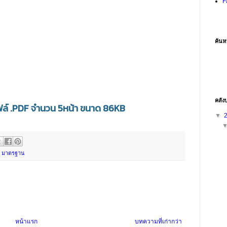
F
ค้นห
คลัง
ล์ .PDF จำนวน 5หน้า ขนาด 86KB
▼
,
มาตรฐาน
หน้าแรก
บทความที่เก่ากว่า