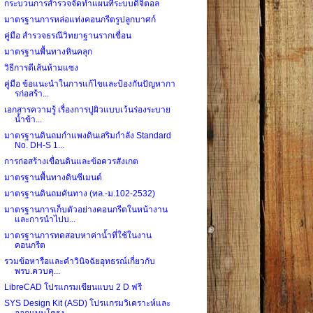
กระบวนการสำรวจจัดทำแผนที่ระบบดิจิตอล
มาตรฐานการหล่อแท่งคอนกรีตรูปลูกบาศก์
คู่มือ สำรวจธรณีวิทยาฐานรากเขื่อน
มาตรฐานพื้นทางหินคลุก
วิธีการตีเส้นห้ามแซง
คู่มือ ข้อแนะนำในการแก้ไขและป้องกันปัญหากา
รก่อสร้า...
เอกสารความรู้ เรื่องการปูผิวแบบเว้นร่องระบาย
น้ำข้า...
มาตรฐานดินถมกำแพงดินเสริมกำลัง Standard
No. DH-S 1...
การก่อสร้างเขื่อนดินและข้อควรสังเกต
มาตรฐานพื้นทางดินซีเมนต์
มาตรฐานดินถมคันทาง (ทล.-ม.102-2532)
มาตรฐานการเก็บตัวอย่างคอนกรีตในหน้างาน
และการนำไปบ...
มาตรฐานการทดสอบหาค่าน้ำที่ใช้ในงาน
คอนกรีต
รวมข้อหารือและคำวินิจฉัยอุทธรณ์เกี่ยวกับ
พรบ.ควบคุ...
LibreCAD โปรแกรมเขียนแบบ 2 D ฟรี
SYS Design Kit (ASD) โปรแกรมวิเคราะห์และ
ออกแบบโครง...