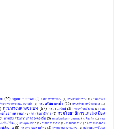
าย
(20)
กฎหมายปกครอง
(2)
กรมการทหารช่าง
(1)
กรมการปกครอง
(1)
กรมเจ้าท่า
กรมทรัพยากรน้ำ
(25)
ัพยากรทางทะเลและชายฝั่ง
(1)
กรมทรัพยากรน้ําบาดาล
(1)
)
กรมทางหลวงชนบท
(57)
กรมธนารักษ์
(3)
กรมธุรกิจพลังงาน
(1)
กรม
กรมโยธาธิการและผังเมือง
ุทธโยธาทหารบก
(8)
กรมโยธาธิการ
(3)
(6)
กรมส่งเสริมการปกครองท้องถิ่น
(3)
กรมส่งเสริมการปกครองส่วนท้องถิ่น
(1)
กรม
ะพันธุ์พืช
(2)
กรมอู่ทหารเรือ
(1)
กรรมการค่าจ้าง
(1)
กรรมาธิการ
(1)
กระทรวงการคลัง
งพลังงาน
(8)
กระทรวงมหาดไทย
(2)
กระทรวงสาธารณสุข
(1)
กลุ่มเผยแพร่ข้อมูล