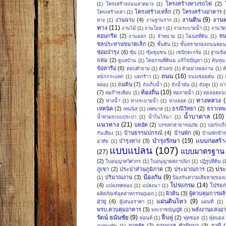
โครงสร้างทางรถไฟ
(2)
(1)
โครงสร้างถนนลาดยาง
(1)
โครงสร้างเหล็ก
(7)
โครงสร้างอาคาร
(
โครงสร้างเสา
(1)
งานดิน
(9)
งาน
งานฉาบ
(4)
ทาง
(1)
งานฐานราก
(1)
ทาง
(11)
งานไม้
(1)
งานโยธา
(1)
งานระบายน้ำ
(1)
งานวัด
คอนกรีต
(2)
ชน
งานออก
(1)
จำหน่าย
(1)
โฉนดที่ดิน
(1)
ชลประทานขนาดเล็ก
(2)
ชั้นดิน
(1)
ชั้นทรายรองถนนคอน
ซ่อมบำรุง
(6)
ซุ้ม
(1)
ซุ้มชุมชน
(1)
เซปักตะกร้อ
(1)
ฐานข้อ
ถล่ม
(2)
ดูแลบ้าน
(1)
โดยกรมที่ดินม แก้ไขปัญหา
(1)
ต้นทุน
ข้อหารือ
(6)
ตอบคำถาม
(1)
ตัวเลข
(1)
ตัวอย่างผลงาน
(1)
ต
ถนน
(16)
หนักกระแทก
(1)
แตกร้าว
(1)
ถนนซอยตัน
(1)
ถมดิน
(7)
คลอง
(1)
ถังเก็บน้ำ
(1)
ถังน้ำมัน
(1)
ถังสูง
(1)
ถา
ท้องถิ่น
(10)
(7)
ท่อก๊าซเลียบ
(1)
ท่อจ่ายน้ำ
(1)
ท่อลอดถน
ทางหลวง
(2)
ทางน้ำ
(1)
ทางระบายน้ำ
(1)
ทางลอด
(1)
เทคนิค
(2)
ธรณีวิทยา
(2)
ธราเทพ 
เทนนิส
(1)
เทศบาล
(1)
น้ำบาดาล
(10)
น้ำท่วมระบบประปา
(1)
น้ำในไร่นา
(1)
แนวทาง
(21)
บดอัด
(2)
บรรเทาสาธารณภัย
(1)
บ่อกักเก็
บ้านธรรมปกรณ์
(4)
บ้านพัก
(6)
กันเสียง
(1)
บ้านพักข้
บำรุงรักษา
(19)
แบบก่อสร้า
บำรุงทาง
(3)
อาศัย
(1)
แบบแปลน
(107)
แบบมาตรฐาน
(27)
(2)
ใบอนุญาตวิศวกร
(1)
ใบอนุญาตสถาปนิก
(1)
ปฏิรูปที่ดิน
(
ปร
ภูเขา
(2)
ประปาส่วนภูมิภาค
(3)
ประมาณการ
(2)
ป้องกัน
(9)
ปริมาณงาน
(3)
(1)
ป้องกันความเสียหายของเ
โปรแกรม
(14)
(4)
โปรแก
แปลงทดลอง
(1)
แปลงนา
(1)
ผิวดิน
(3)
ผู้ควบคุมการผล
ผลิตภัณฑ์อุตสาหกรรม(มอก.)
(1)
แผ่นดินไหว
(9)
อายุ
(4)
ผู้เสนอราคา
(1)
แผนที่
(1)
พรบ.ควบคุมอาคาร
(3)
พลังงานแสงอาท
พระราชบัญญัติ
(1)
รัตน์ ธนันชัย
(9)
ฟื้นฟู
(2)
ฟอนต์
(1)
ฟุตซอล
(1)
ฟุตบอล
ภาครัฐ
(2)
ภานุมาส คำปันนา
(3)
ภาษี
(
ภาคพายัพ
(1)