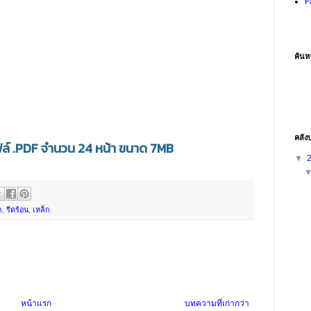
F
ค้นห
คลัง
ล์ .PDF จำนวน 24 หน้า ขนาด 7MB
▼
ก
,
รีดร้อน
,
เหล็ก
หน้าแรก
บทความที่เก่ากว่า