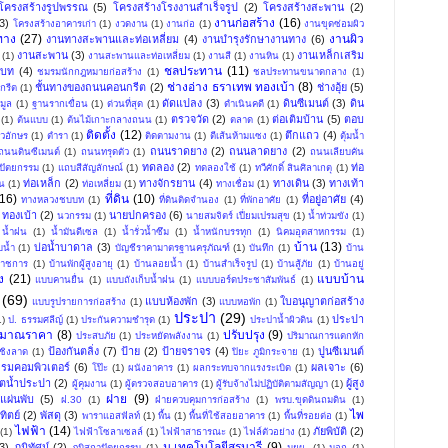
โครงสร้างรูปพรรณ
(5)
โครงสร้างโรงงานสำเร็จรูป
(2)
โครงสร้างสะพาน
(2)
งานก่อสร้าง
(16)
3)
โครงสร้างอาคารเก่า
(1)
งวดงาน
(1)
งานก่อ
(1)
งานขุดซ่อมผิว
ทาง
(27)
งานผิว
งานทางสะพานและท่อเหลี่ยม
(4)
งานบำรุงรักษางานทาง
(6)
งานสะพาน
(3)
งานเหล็กเสริม
(1)
งานสะพานและท่อเหลี่ยม
(1)
งานสี
(1)
งานหิน
(1)
ชลประทาน
(11)
บท
(4)
ชมรมนักกฎหมายก่อสร้าง
(1)
ชลประทานขนาดกลาง
(1)
ช่างอ่าง ธราเทพ ทองเบ้า
(8)
ชั้นทางของถนนคอนกรีต
(2)
ช่างอุ้ย
(5)
กรีต
(1)
ดัดแปลง
(3)
ดินซีเมนต์
(3)
ดิน
มูล
(1)
ฐานรากเขื่อน
(1)
ด่วนที่สุด
(1)
ดำเนินคดี
(1)
ตรวจวัด
(2)
ต่อเติมบ้าน
(5)
ตอบ
(1)
ต้นแบบ
(1)
ต้นไม้เกาะกลางถนน
(1)
ตลาด
(1)
ติดตั้ง
(12)
ตึกแถว
(4)
ัวอักษร
(1)
ตำรา
(1)
ติดตามงาน
(1)
ตีเส้นห้ามแซง
(1)
ตุ้มน้ำ
ถนนราดยาง
(2)
ถนนลาดยาง
(2)
ถนนดินซีเมนต์
(1)
ถนนทรุดตัว
(1)
ถนนเลียบคัน
ทดลอง
(2)
ท่อ
ปัตยกรรม
(1)
แถบสีสัญลักษณ์
(1)
ทดลองใช้
(1)
ทวีศักดิ์ สินศิลาเกตุ
(1)
ท่อเหล็ก
(2)
ทางจักรยาน
(4)
ทางเดิน
(3)
ทางเท้า
น
(1)
ท่อเหลี่ยม
(1)
ทางเชื่อม
(1)
(16)
ที่ดิน
(10)
ที่อยู่อาศัย
(4)
ทางหลวงชบบท
(1)
ที่ดินติดจำนอง
(1)
ที่พักอาศัย
(1)
ทองเบ้า
(2)
นายปกครอง
(6)
นวกรรม
(1)
นายสมจิตร์ เปี่ยมเปรมสุข
(1)
น้ำท่วมขัง
(1)
น้ำฝน
(1)
น้ำมันดีเซล
(1)
น้ำรั่วน้ำซึม
(1)
น้ำหนักบรรทุก
(1)
นิคมอุตสาหกรรม
(1)
บ้าน
(13)
บ่อน้ำบาดาล
(3)
บน้ำ
(1)
บัญชีราคามาตรฐานครุภัณฑ์
(1)
บันทึก
(1)
บ้าน
าราชการ
(1)
บ้านพักผู้สูงอายุ
(1)
บ้านลอยน้ำ
(1)
บ้านสำเร็จรูป
(1)
บ้านสู้ภัย
(1)
บ้านอยู่
ง
(21)
แบบบ้าน
แบบคานยื่น
(1)
แบบถังเก็บน้ำฝน
(1)
แบบบอร์ดประชาสัมพันธ์
(1)
(69)
แบบห้องพัก
(3)
ใบอนุญาตก่อสร้าง
แบบรูปรายการก่อสร้าง
(1)
แบบหอพัก
(1)
ประปา
(29)
ประปา
1)
ป. ธรรมศลีญ์
(1)
ประกันความชำรุด
(1)
ประปาน้ำผิวดิน
(1)
ะมาณราคา
(8)
ปรับปรุง
(9)
ประสบภัย
(1)
ประหยัดพลังงาน
(1)
ปริมาณการแตกหัก
ป้องกันตลิ่ง
(7)
ป้าย
(2)
ป้ายจราจร
(4)
ปูนซีเมนต์
ชิงลาด
(1)
ปิยะ ภูมิกระจาย
(1)
รมคอมพิวเตอร์
(6)
ผลเจาะ
(6)
โป๊ะ
(1)
ผนังอาคาร
(1)
ผลกระทบจากแรงระเบิด
(1)
ิตน้ำประปา
(2)
ผู้สูง
ผู้คุมงาน
(1)
ผู้ตรวจสอบอาคาร
(1)
ผู้รับจ้างไม่ปฏิบัติตามสัญญา
(1)
ฝาย
(9)
แผ่นพับ
(5)
ฝ.30
(1)
ฝ่ายควบคุมการก่อสร้าง
(1)
พรบ.ขุดดินถมดิน
(1)
ไพ
ิตย์
(2)
พัสดุ
(3)
พาราแอสฟัลท์
(1)
พื้น
(1)
พื้นที่ใช้สอยอาคาร
(1)
พื้นที่รอยต่อ
(1)
ไฟฟ้า
(14)
ภัยพิบัติ
(2)
(1)
ไฟฟ้าโซลาเซลล์
(1)
ไฟฟ้าสาธารณะ
(1)
ไฟล์ตัวอย่าง
(1)
ม.เทคโนโลยีสุรนารี
(9)
3)
ภูมิทัศน์
(2)
ภูมิสถาปัตยกรรม
(1)
มยผ.
(1)
มอก
(1)