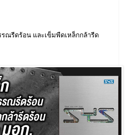
รณรีดร้อน และเข็มพืดเหล็กกล้ารีด