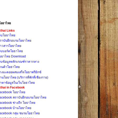
โยธาไทย
thai Links
ว็บโยธาไทย
ถาบันฝึกอบรมโยธาไทย
่าวสารโยธาไทย
ว็บบอร์ดโยธาไทย
ยธาไทย Download
ว็บข้อมูลหลักเกณฑ์ราคากลาง
้านค้าโยธาไทย
างมะตอยผสมเสร็จโยธาพรีมิกซ์
้านโยธาไทย (บริการที่พักที่เชียงราย)
้าหาข้อมูลในเว็บโยธาไทย
thai in Facebook
acebook โยธาไทย
acebook สถาบันฝึกอบรมโยธาไทย
acebook ช่างถึก โยธาไทย
acebook บ้านโยธาไทย
acebook กลุ่ม ชมรมโยธาไทย