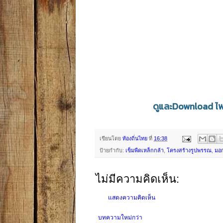
ดูและDownload ไฟ
เขียนโดย
ท้องถิ่นไทย
ที่
16:38
ป้ายกำกับ:
เข็มพืดเหล็กกล้า
,
โครงสร้างรูปพรรณ
,
มอ
ไม่มีความคิดเห็น:
แสดงความคิดเห็น
บทความใหม่กว่า