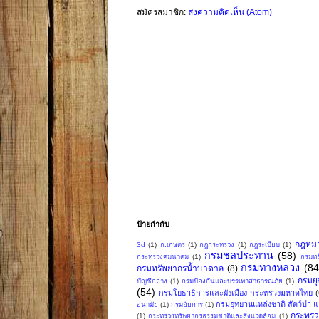
สมัครสมาชิก:
ส่งความคิดเห็น (Atom)
ป้ายกำกับ
กฎหม
3d
(1)
ก.เกษตร
(1)
กฎกระทรวง
(1)
กฎระเบียบ
(1)
กรมชลประทาน
(58)
กระทรวงคมนาคม
(1)
กรมทร
กรมทางหลวง
(84
กรมทรัพยากรน้ำบาดาล
(8)
กรมย
บัญชีกลาง
(1)
กรมป้องกันและบรรเทาสาธารณภัย
(1)
(54)
กรมโยธาธิการและผังเมือง กระทรวงมหาดไทย
กรมอุทยานแหล่งชาติ สัตว์ป่า แล
อนามัย
(1)
กรมอัยการ
(1)
กระทรว
(1)
กระทรวงทรัพยากรธรรมชาติและสิ่งแวดล้อม
(1)