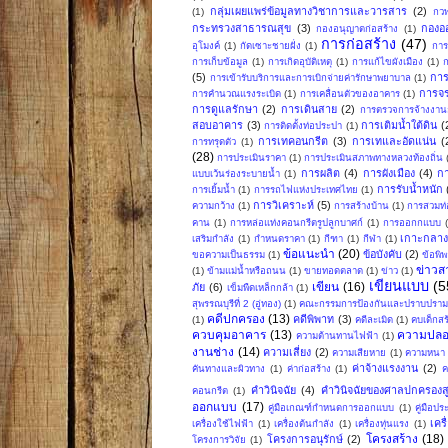
กลุ่มเผยแพร่ข้อมูลทางวิชาการและวารสาร
(2)
(1)
กวพ
กระทรวงสาธารณสุข
(3)
กองอ
กองอนุญาตก่อสร้าง
(1)
การก่อสร้าง
(47)
อุโมงค์
(1)
กัดเซาะชายฝั่ง
(1)
การ
การเก็บข้อมูล
(1)
การเกิดอุบัติเหตุ
(1)
การแก้ไขผังเมือง
(1)
ก
(5)
การ
การเข้ารับบริการและการเบิกจ่ายค่ารักษาพยาบาล
(1)
การจ
การคำนวณแรงระเบิด
(1)
การเคลื่อนตัวของอาคาร
(1)
การดูแลรักษา
(2)
การเดินสาย
(2)
การตรวจการจ้างงานก
สอบอาคาร
(3)
การเติมน้ำใต้ดิน
(
การติดตั้งท่อประปา
(1)
การเทคอนกรีต
(3)
การเทและอัดแน่น
(
การทรุดตัว
(1)
(28)
การประเมินราคา
(1)
การประเมินสภาพทางหลวงท้องถิ่น
การผลิต
(4)
การผังเมือง
(4)
ก
แบบเว้นร่องระบายน้ำ
(1)
การรับน้ำหนัก
การเยิ้มน้ำ
(1)
การรถไฟแห่งประเทศไทย
(1)
การวิเคราะห์
(5)
ความกว้าง
(1)
การสร้างบ้าน
(1)
การสวมท่
คาน
(1)
การหล่อแท่งคอนกรีตรูปลูกบาศก์
(1)
การออกกแบบ
เกาะกลา
เสริมกำลัง
(1)
กำหนดราคา
(1)
กีฑา
(1)
กีฬา
(1)
ข้อแนะนำ
(20)
ข้อบังคับ
(2)
ขอความเป็นธรรม
(1)
ข้อพิ
ข่าวส
(1)
ข้ามแม่น้ำหรือถนน
(1)
ขายทอดตลาด
(1)
ข่าว
(1)
เขียนแบบ
(5
เขียน
(16)
ภัย
(6)
เข็มพืดเหล็กกล้า
(1)
สุพรรณบุรีที่ 2 (อู่ทอง)
(1)
คณะกรรมการป้องกันและปราบปรามก
คดีปกครอง
(13)
คดีพิพาท
(3)
(1)
คดีละเมิด
(1)
คบเด็กสร
ควบคุมอาคาร
(13)
ความปลอ
ความต้านทานไฟฟ้า
(1)
งานช่าง
(14)
ความเสี่ยง
(2)
ความเสียหาย
(1)
ความหนา
ค่าจ้างแรงงาน
(2)
คันทางและผิวทาง
(1)
ค่าก่อสร้าง
(1)
ค
คำวินิจฉัย
(4)
คำวินิจฉัยของศาลปกครองสู
คอนกรีต
(1)
ออกแบบ
(17)
คู่มือเกณฑ์กำหนดการออกแบบ
(1)
คู่มือป
เคร
เครื่องใช้ไฟฟ้า
(1)
เครื่องต้นกำลัง
(1)
เครื่องทุ่นแรง
(1)
โครงสร้าง
(18)
โครงการอนุรักษ์
(2)
โครงการวิจัย
(1)