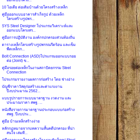
10 ไอเดีย ต่อเติมบ้านด้วยโครงสร้างเหล็ก
คู่มือออกแบบอาคารสำเร็จรูป ด้วยเหล็ก
โครงสร้างรูปพร...
SYS Steel Designer โปรแกรมวิเคราะห์และ
ออกแบบโครงสร...
คู่มือการปฏิบัติงาน องค์กรปกครองส่วนท้องถิ่น
ตารางเหล็กโครงสร้างรูปพรรณรีดร้อน และเข็ม
พืดเหล็กก...
Bolt Connection (ASD)โปรแกรมออกแบบรอย
ต่อ (Joint) ข...
คู่มือรอยต่อเหล็กในงานสถาปัตยกรรม Steel
Connection
โปรแกรมรายงานผลการก่อสร้าง โดย ช่างอ่าง
บัญชีราคาวัสดุก่อสร้างและค่าแรงงาน
ปีงบประมาณ 2562...
แบบรูปรายการแบบมาตรฐาน งวดงาน และ
ประมาณราคา สพฐ. ...
หนังสือรายการมาตรฐานประกอบแบบก่อสร้าง
สพฐ. ปีงบประ...
คู่มือ บ้านเหล็กสร้างง่าย
หลักกฎหมายจากบทความสั้นคดีปกครอง ที่น่า
สนใจ เล่มที...
คู่มือออกแบบโครงสร้างโรงงานสำเร็จรูป Steel