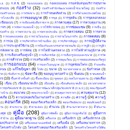
ก.ส.ช.
(2)
กองแบบแผน กรมสนับสนุนบริการสุขภาพ
.อ.
(1)
กองแบบแผน
(1)
ก่อสร้าง
(32)
อกแบบ
(4)
ก่อสร้างสำนักพัฒนาแหล่งน้ำขนาดใหญ่
(1)
ก่อสร้าง
การกําหนดสัดส่วน
(2)
ก่อสร้างถนน
(1)
การกัดเซาะ
(1)
การกีฬาแห่งประเทศไทย
(1)
การขออนุญาต
(8)
การขุดดิน
(3)
การขุดลอกคลอง
ารไกล่เกลี่ย
(1)
การขุด
(1)
การควบคุม
(17)
เขียนแบบ
(7)
การควบคุมงาน
(4)
การเขียนหนังสือราชการ
(1)
การซ่อมแซม
(9)
ราจร
(4)
การจัดการแหล่งน้ำ
(1)
การใช้ที่ราชพัสดุ
(1)
การเซ็น
(1)
การตรวจสอบ
(23)
การตรวจ
่อสร้าง
(1)
การตรวจงาน
(1)
การตรวจประเมิน
(1)
การทดสอบ
(8)
2)
การถอดแบบหล่อ
(1)
การถ่ายโอนถนน
(1)
การถ่ายโอนภารกิจ
(1)
การปฏิบัติงาน
2)
การบ่ม
(2)
การบริหารกิจการบ้านเมือง
(1)
การบริหารสัญญา
(1)
การประยุกต์ใช้งาน
(2)
(1)
การป้องกันและบรรเทาสารธรณภัย
(1)
การปูผิว
(1)
การปูผิว
ารพังทลาย
(2)
การพัสดุ
(3)
การไฟฟ้านครหลวง
(2)
การไฟฟ้าส่วนภูมิภาค
(4)
(3)
การเลือกเครื่องสูบน้ํา
(2)
การเลือกชนิด
(1)
การเลือกรูปแบบและขนาด
(1)
การวัด
การสำรวจ
(16)
การเสริมเหล็ก
(2)
อ
(1)
การหมุนเวียน
(1)
การหล่อแท่งคอนกรีตรูป
การออกแบบ
(64)
การอุดซ่อมโพรง
(2)
(1)
การออกใบอนุญาต
(1)
กำแพงดิน
แก้ไขปัญหา
(8)
งถนน
(2)
ขนาด
(2)
ข้อกำหนด
(3)
โกดัง
(1)
ขยายทางหลวง
(1)
ข้อหารือ
(9)
ขออนุญาตก่อสร้าง
(2)
ขั้นตอน
(3)
พาท
(1)
ข้อสั่งการ
(1)
ขาดแคลนน้ำ
าร
(10)
เขตเสี่ยง
ขึ้นค่าจ้างขั้นต่ำ
(1)
ขึ้นทะเบียน
(1)
ขุดลอก
(1)
เขตโบราณสถาน
(1)
5)
เขื่อน
(7)
เขื่อนขนาดเล็ก
(2)
เขื่อนดิน
(1)
เขื่อนดินขนาดเล็ก
(1)
แขวงทางหลวง
ารทุจริตแห่งชาติ
(1)
คณะกรรมการพัฒนาเด็กปฐมวัยแห่งชาติ (ก.พ.ป.)
(1)
คณะรัฐมนตรี
ควบคุมงาน
(12)
คมนาคม
(2)
้างบ้าน
(1)
คลองระบายน้ำ
(1)
ควบคุมการจราจร
(1)
ดภัย
(17)
ความรู้
(24)
ความรู้
ความปลอดภัยในงานก่อสร้าง
(3)
ความฝืด
(1)
คอนกรีต
(50)
คอนกรีตเสริมเหล็ก
(5)
(1)
คอนกรีตอัดแรง
(1)
คอมพิวเตอร์
(1)
คำนวณ
(3)
าน
(1)
ค่าแรงงาน
(1)
คำถาม-ตอบ
(1)
คำนวนราคากลาง
(1)
ค้ำยันงาน
คู่มือ
(208)
คู่มือการ
งสุด
(2)
คู่มือการติดตั้ง
(1)
คู่มือการปลูกต้นไม้
(1)
คู่มือมาตรฐาน
(15)
เครื่องจักร
(2)
เครื่องจักรกล
(3)
ระจำบ้าน
(1)
เครื่องกล
(1)
ื่องปรับอากาศ
(2)
เครื่องมือ
(2)
เครื่องหมายจราจร
(2)
เครื่องพ่นยางแอสฟัลต์
(1)
โครงสร้างโกดัง
(2)
โครงสร้างคอนกรีตเสริมเหล็ก
(2)
โครงสร้างโครงสร้างใต้ดิน