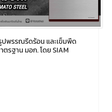
ูปพรรณรีดร้อน และเข็มพืด
มาตรฐาน มอก. โดย ​SIAM