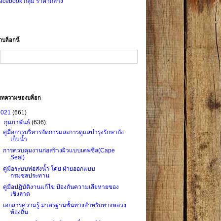
acebook กลุ่ม ราคากลาง
าบล็อกนี้
บทความของบล็อก
2021
(661)
▼
กุมภาพันธ์
(636)
คู่มือการบริหารจัดการและการดูแลบำรุงรักษาถัง
เก็บน้ำ
การควบคุมงานก่อสร้างผิวแบบเคพซีล(Cape
Seal)
คู่มือระบบท่อส่งน้ำ โดย ฝ่ายออกแบบ
กรมชลประทาน
คู่มือปฎิบัติงานแก้ไข ป้องกันความเสียหายของ
เชิงลาด
เอกสารความรู้ มาตรฐานชั้นทางสำหรับทางหลวง
ท้องถิ่น