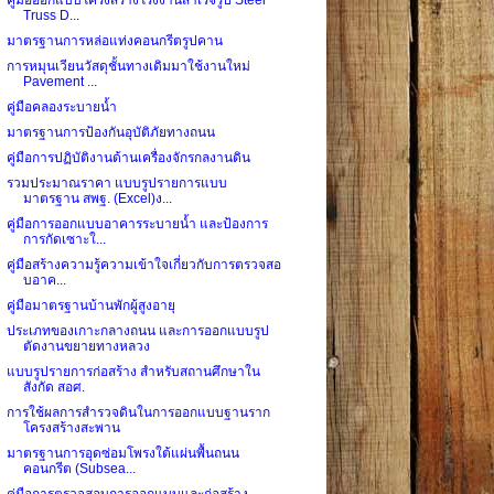
Truss D...
มาตรฐานการหล่อแท่งคอนกรีตรูปคาน
การหมุนเวียนวัสดุชั้นทางเดิมมาใช้งานใหม่
Pavement ...
คู่มือคลองระบายน้ำ
มาตรฐานการป้องกันอุบัติภัยทางถนน
คู่มือการปฏิบัติงานด้านเครื่องจักรกลงานดิน
รวมประมาณราคา แบบรูปรายการแบบ
มาตรฐาน สพฐ. (Excel)ง...
คู่มือการออกแบบอาคารระบายน้ำ และป้องการ
การกัดเซาะใ...
คู่มือสร้างความรู้ความเข้าใจเกี่ยวกับการตรวจสอ
บอาค...
คู่มือมาตรฐานบ้านพักผู้สูงอายุ
ประเภทของเกาะกลางถนน และการออกแบบรูป
ตัดงานขยายทางหลวง
แบบรูปรายการก่อสร้าง สำหรับสถานศึกษาใน
สังกัด สอศ.
การใช้ผลการสำรวจดินในการออกแบบฐานราก
โครงสร้างสะพาน
มาตรฐานการอุดซ่อมโพรงใต้แผ่นพื้นถนน
คอนกรีต (Subsea...
คู่มือการตรวจสอบการออกแบบและก่อสร้าง