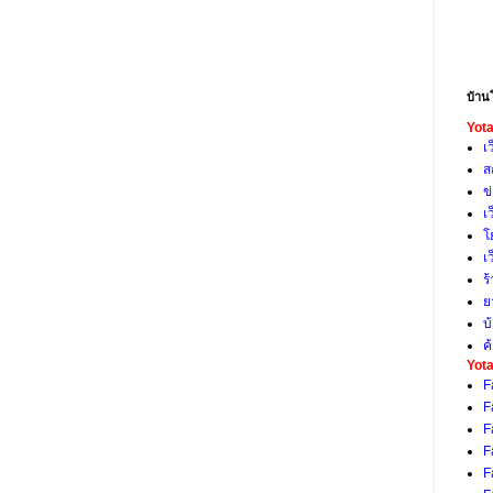
บ้าน
Yota
เ
ส
ข
เ
โ
เ
ร
ย
บ
ค
Yota
F
F
F
F
F