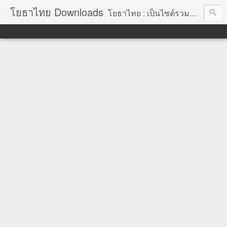
โยธาไทย Downloads
โยธาไทย : เป็นไซต์รวมข้อมูลความรู้ สำหรับช่างโยธา นายช่างโยธา วิศวกรโยธา ตลอดจนความรู้สำหรับผู้ที่ปฏิบัติงานในองค์กรปกครองส่วนท้องถิ่น จัดทำโดย นายอภิสิทธิ์ มากสุวรรณ โยธา, โยธาไทย,ช่างโยธา, นายช่างโยธา,วิศวกร, วิศวกรรม, ราคากลาง,หลักเกณฑ์การคำนวณราคากลาง, ราคาวัสดุก่อสร้าง, ราคาพาณิชย์จังหวัด, ค่าขนส่ง, ค่าเสื่อม, ค่าอำนวยการ, ถอดแบบ, ไม้แบบ, วัสดุก่อสร้าง, ค่าแรง, ค่าแรงงาน, ค่าแรงงานคน, ไม้แบบ, การถอดวัสดุ