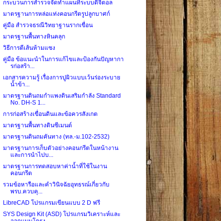
กระบวนการสำรวจจัดทำแผนที่ระบบดิจิตอล
มาตรฐานการหล่อแท่งคอนกรีตรูปลูกบาศก์
คู่มือ สำรวจธรณีวิทยาฐานรากเขื่อน
มาตรฐานพื้นทางหินคลุก
วิธีการตีเส้นห้ามแซง
คู่มือ ข้อแนะนำในการแก้ไขและป้องกันปัญหากา
รก่อสร้า...
เอกสารความรู้ เรื่องการปูผิวแบบเว้นร่องระบาย
น้ำข้า...
มาตรฐานดินถมกำแพงดินเสริมกำลัง Standard
No. DH-S 1...
การก่อสร้างเขื่อนดินและข้อควรสังเกต
มาตรฐานพื้นทางดินซีเมนต์
มาตรฐานดินถมคันทาง (ทล.-ม.102-2532)
มาตรฐานการเก็บตัวอย่างคอนกรีตในหน้างาน
และการนำไปบ...
มาตรฐานการทดสอบหาค่าน้ำที่ใช้ในงาน
คอนกรีต
รวมข้อหารือและคำวินิจฉัยอุทธรณ์เกี่ยวกับ
พรบ.ควบคุ...
LibreCAD โปรแกรมเขียนแบบ 2 D ฟรี
SYS Design Kit (ASD) โปรแกรมวิเคราะห์และ
ออกแบบโครง...