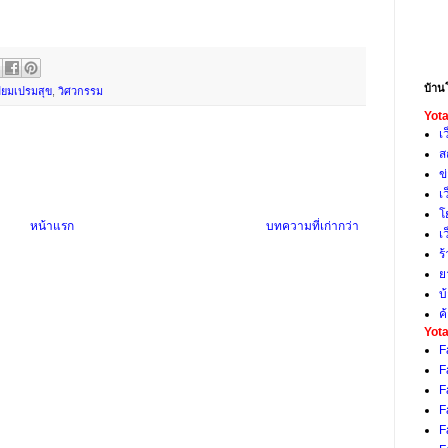
บ้าน
ี่ยมเปรมสุข
,
วิศวกรรม
Yota
เ
ส
ข
เ
โ
หน้าแรก
บทความที่เก่ากว่า
เ
ร
ย
บ
ค
Yota
F
F
F
F
F