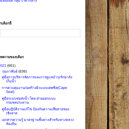
acebook กลุ่ม ราคากลาง
าบล็อกนี้
บทความของบล็อก
2021
(661)
▼
กุมภาพันธ์
(636)
คู่มือการบริหารจัดการและการดูแลบำรุงรักษาถัง
เก็บน้ำ
การควบคุมงานก่อสร้างผิวแบบเคพซีล(Cape
Seal)
คู่มือระบบท่อส่งน้ำ โดย ฝ่ายออกแบบ
กรมชลประทาน
คู่มือปฎิบัติงานแก้ไข ป้องกันความเสียหายของ
เชิงลาด
เอกสารความรู้ มาตรฐานชั้นทางสำหรับทางหลวง
ท้องถิ่น