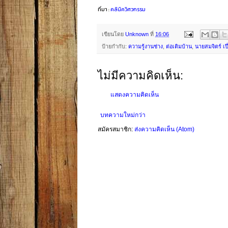
ที่มา :
คลินิควิศวกรรม
เขียนโดย
Unknown
ที่
16:06
ป้ายกำกับ:
ความรู้งานช่าง
,
ต่อเติมบ้าน
,
นายสมจิตร์ เป
ไม่มีความคิดเห็น:
แสดงความคิดเห็น
บทความใหม่กว่า
สมัครสมาชิก:
ส่งความคิดเห็น (Atom)