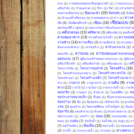
คาน
(1)
การหล่อแท่งคอนกรีตรูปลูกบาศก์
(1)
การออกกแบบ
เกาะกลา
เสริมกำลัง
(1)
กำหนดราคา
(1)
กีฑา
(1)
กีฬา
(1)
ข้อแนะนำ
(20)
ข้อบังคับ
(2)
ขอความเป็นธรรม
(1)
ข้อพิ
ข่าวส
(1)
ข้ามแม่น้ำหรือถนน
(1)
ขายทอดตลาด
(1)
ข่าว
(1)
เขียนแบบ
(5
เขียน
(16)
ภัย
(6)
เข็มพืดเหล็กกล้า
(1)
สุพรรณบุรีที่ 2 (อู่ทอง)
(1)
คณะกรรมการป้องกันและปราบปรามก
คดีปกครอง
(13)
คดีพิพาท
(3)
(1)
คดีละเมิด
(1)
คบเด็กสร
ควบคุมอาคาร
(13)
ความปลอ
ความต้านทานไฟฟ้า
(1)
งานช่าง
(14)
ความเสี่ยง
(2)
ความเสียหาย
(1)
ความหนา
ค่าจ้างแรงงาน
(2)
คันทางและผิวทาง
(1)
ค่าก่อสร้าง
(1)
ค
คำวินิจฉัย
(4)
คำวินิจฉัยของศาลปกครองสู
คอนกรีต
(1)
ออกแบบ
(17)
คู่มือเกณฑ์กำหนดการออกแบบ
(1)
คู่มือป
เคร
เครื่องใช้ไฟฟ้า
(1)
เครื่องต้นกำลัง
(1)
เครื่องทุ่นแรง
(1)
โครงสร้าง
(18)
โครงการอนุรักษ์
(2)
โครงการวิจัย
(1)
โครงสร้างทางรถไฟ
(2)
(1)
โครงสร้างถนนลาดยาง
(1)
โครงสร้างเหล็ก
(7)
โครงสร้างอาคาร
(
โครงสร้างเสา
(1)
งานดิน
(9)
งาน
งานฉาบ
(4)
ทาง
(1)
งานฐานราก
(1)
ทาง
(11)
งานไม้
(1)
งานโยธา
(1)
งานระบายน้ำ
(1)
งานวัด
คอนกรีต
(2)
ชน
งานออก
(1)
จำหน่าย
(1)
โฉนดที่ดิน
(1)
ชลประทานขนาดเล็ก
(2)
ชั้นดิน
(1)
ชั้นทรายรองถนนคอน
ซ่อมบำรุง
(6)
ซุ้ม
(1)
ซุ้มชุมชน
(1)
เซปักตะกร้อ
(1)
ฐานข้อ
ถล่ม
(2)
ดูแลบ้าน
(1)
โดยกรมที่ดินม แก้ไขปัญหา
(1)
ต้นทุน
ข้อหารือ
(6)
ตอบคำถาม
(1)
ตัวเลข
(1)
ตัวอย่างผลงาน
(1)
ต
ถนน
(16)
หนักกระแทก
(1)
แตกร้าว
(1)
ถนนซอยตัน
(1)
ถมดิน
(7)
คลอง
(1)
ถังเก็บน้ำ
(1)
ถังน้ำมัน
(1)
ถังสูง
(1)
ถา
ท้องถิ่น
(10)
(7)
ท่อก๊าซเลียบ
(1)
ท่อจ่ายน้ำ
(1)
ท่อลอดถน
ทางหลวง
(2)
ทางน้ำ
(1)
ทางระบายน้ำ
(1)
ทางลอด
(1)