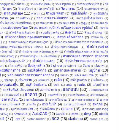
วัสดุอุปกรณ์ก่อสร้าง
(1)
วางบนดินบดอัด
(1)
วางผังชุมชน
(1)
วิเคราะห์หน่วยแรง
(1)
วิธี
วิศวกรรม
(14)
วิศวกร
(2)
1)
วิศวกรโยธา
(1)
วิศวกรรไฟฟ้า
(1)
วิศวกรรมจราจร
(1)
ศาลปกครอง
(11)
3)
ศิริพงษ์ พัดชา
(5)
ศูนย์เด็กเล็ก
(3)
ศาสนา
(1)
ศูนย์พิบัติภัย
ุขภาพ
(4)
สถานสงเคราะห์คนชรา
(4)
สถานศึกษา
(1)
สถานีสูบน้ำด้วยไฟฟ้า
(1)
ทคโนโลยีแห่งประเทศไทยม
(1)
สถาปัตยกรรม
(1)
สนามแข่งขัน
(1)
สพฐ
(1)
สภาพแวดล้อม
ว่างแห่งประเทศไทย
(2)
สมาคมสถาปนิกสยามในพระบรมราชูปถัมภ์
(2)
สมาคม
สะพาน
(11)
ณะ
(1)
สวิทช์ทำงานด้วยแสง
(1)
สอบเลื่อนระดับ
(1)
สัญญาจ้างเหมา
(1)
3)
สำนักการโยธา กรุงเทพมหานคร
(7)
สำนักเครื่องจักรกล
(2)
สำนักงาน
(1)
.)
(1)
สำนักงานคณะกรรมการกฤษฎีกา
(1)
สำนักงานคณะกรรมการการอาชีวศึกษา
(1)
สำนักงานศาล
ะแผนการขนส่งและจราจร (สนข.)
(1)
สํานักงานศาลปกครอง
(1)
รจัดการน้ำ
(1)
สำนักประธานศาลปกครองสูงสุด
(1)
สํานักป้องกันและบรรเทาสาธารณภัย
สํานักวิจัยและวิชาการ สำนักงาน
้ำขนาดใหญ่
(1)
สำนักมาตรฐานและประเมินผล
(1)
สำนักออกแบบ
(10)
สำนักอำนวยความปลอดภัย
(2)
ักษ์และฟื้นฟูแหล่งน้ำ
(1)
สิ่งปลูกสร้าง
(6)
อศ.
(1)
สิ่งก่อสร้าง
(1)
สิ่งอำนวยความสะดวก
(1)
สึนามิ
(1)
สื่อสาร
(1)
หมู่บ้าน
(13)
หนังสือราชการ
(2)
หนังสือสั่งการ
(2)
หน้าต่างและกันสาด
(2)
์
(6)
หลักเกณฑ์การคำนวณราคากลาง
(5)
หลังคา
(1)
หลังคาคอนกรีต
(1)
หลังน้ำ
เหล็ก
(10)
(2)
หิน ทราย
(2)
หินคลุก
(1)
เหมืองแร่
(1)
เหล็กรูปพรรณ
(1)
เหล็กเส้น
(1)
ส่วนท้องถิ่น
(8)
อนุรักษ์พลังงาน
(3)
อปท.
(2)
อบจ.
(1)
อบต.
(1)
อภิสิทธิ์ มาก
ออกแบบ
(50)
2)
อ.เสริมพันธ์ เอี่ยมจะบก
(2)
ออกกำลังกาย
(1)
ออกแบบรอยต่อ
อาคาร
(97)
(1)
อากรแสตมป์
(1)
อาคารเขียว
(1)
อาคารต้นแบบ
(1)
อาคารถล่ม
(1)
)
อาคารเรียน
(2)
อาคารเรือนนอน
(1)
อาคารโรงงาน
(1)
อาคารสาธารณสุข
(1)
อาคาร
อ่างเก็บน้ำ
(4)
อุทกภัย
(5)
คารเอนกประสงค์
(1)
อ่างเก็บ
(1)
อาารอเนกประสงค์
(1)
เอกสาร
(18)
ื่อม
(1)
อุปกรณ์ต่อท่อพีวีซี
(1)
อุโมงค์ใต้ดิน
(1)
เอกสารสรุปแหล่งวัสดุ
AutoCAD
(22)
dwg
(15)
ebook
าส่วนภู
(1)
ArchiCAD
(1)
COVID
(1)
Demo
(1)
pdf
(77)
SCG
(18)
sketchup
(8)
.ppt
(3)
profile builder
(1)
staad pro
(1)