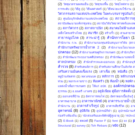
(2)
วัสดุมวลรวมผสมเย็น
(1)
วัสดุรองพื้น
(1)
วัสดุไหล่ทาง
(1)
การระดับ
(1)
วิธีดู
(1)
วิธีพลศาสตร์
(1)
วิธีหน่วยแรงใช้งาน
(
วิศวกรรมสถานแห่งประเทศไทย ในพระบรมราชูปถัมภ์
(
สถานบริการส
(1)
ศูนย์อนุรักษ์พลังงานแห่งประเทศไทย
(1)
สถาบันพัฒนาองค์กรชุมชน
(1)
สถาบันวิจัยวิทยาศาสตร์และเ
สภาวิศวกร
(2)
สภาสถาปนิก
(4)
สมาคมไฟฟ้าแสงส
(1)
สมาชิก
(2)
เหล็กโครงสร้างไทย
(1)
สร้างรั้ว
(1)
สวนสาธาร
สำนักการโยธา
(1
สาธารณูปโภค
(3)
สาระน่ารู้
(3)
สำนักงาน ก.พ.
(1)
สำนักงานกองทุนสนับสนุนการวิจัย (สกว
สำนักงานทรัพยากรน้ำภาค 2
(2)
สำนักงานนโยบายแล
ปกครอง
(12)
สำนักงานเศรษฐกิจการเกษตร
(1)
สำนักบริหา
(1)
สำนักพัฒนาระบบงานคดีปกครอง
(1)
สำนักพัฒนาแหล่งน
ศาลปกครอง
(2)
สำนักสำรวจและออกแบบ
(1)
สำนักอนุร
สำรวจ
(8)
สำหรับคนพิการ
(1)
สำหรับสถานศึกษาในสังกัด ส
เสริมความมั่นคงแข็งแรง
(3)
เสาเข็ม
(4)
หนังสือ
(7)
หลักการ
(2)
หลักเกณฑ
หมู่บ้านจัดสรร
(1)
หลวงชนบท
(1)
ห้องครัว
(3)
ห้องน้ำ
(4)
หอพัก
ท่วม
(1)
หอกระจายข่าว
(1)
องค์กรปกครอง
แหล่งน้ำเพื่อการเกษตร
(1)
ให้แก่ อปท.
(1)
อลูมิเนียม คู่มือการติดตั้ง
(
สุวรรณ
(1)
อ.มนตรี เงาเดช
(1)
(1)
ออกเลขที่บ้าน
(1)
อัตราการทนไฟ
(1)
อัตราดอกเบี้ยเงินกู้
อาคารพาณิชย์
(4)
อาคารระบายน้ำ
(3
อาคารพยาบาล
(1)
อาคารสำเร็จรูป
(2)
สำนักงาน
(1)
อาคารเสียชีวิต
(1)
อา
อุทาหรณ์
(8)
อุบัติภัย
(3)
อุปกรณ์กีฬา
(1)
อุปกรณ์งานเช
ก่อสร้างท้องถิ่น
(1)
านักส่งเสริมและพิทักษ์ผู้สูงอายุ
(1)
ารประป
(2)
excel
(5)
E-Book
(1)
Factor F
(1)
font
(1)
ict
(1)
vdo
(12)
Structural
(1)
survey
(1)
Toh Rebars
(1)