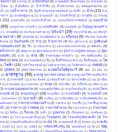
ทองเบ้า
(2)
นายปกครอง
(6)
นวกรรม
(1)
นายสมจิตร์ เปี่ยมเปรมสุข
(1)
น้ำท่วมขัง
(1)
น้ำฝน
(1)
น้ำมันดีเซล
(1)
น้ำรั่วน้ำซึม
(1)
น้ำหนักบรรทุก
(1)
นิคมอุตสาหกรรม
(1)
บ้าน
(13)
บ่อน้ำบาดาล
(3)
บน้ำ
(1)
บัญชีราคามาตรฐานครุภัณฑ์
(1)
บันทึก
(1)
บ้าน
าราชการ
(1)
บ้านพักผู้สูงอายุ
(1)
บ้านลอยน้ำ
(1)
บ้านสำเร็จรูป
(1)
บ้านสู้ภัย
(1)
บ้านอยู่
ง
(21)
แบบบ้าน
แบบคานยื่น
(1)
แบบถังเก็บน้ำฝน
(1)
แบบบอร์ดประชาสัมพันธ์
(1)
(69)
แบบห้องพัก
(3)
ใบอนุญาตก่อสร้าง
แบบรูปรายการก่อสร้าง
(1)
แบบหอพัก
(1)
ประปา
(29)
ประปา
1)
ป. ธรรมศลีญ์
(1)
ประกันความชำรุด
(1)
ประปาน้ำผิวดิน
(1)
ะมาณราคา
(8)
ปรับปรุง
(9)
ประสบภัย
(1)
ประหยัดพลังงาน
(1)
ปริมาณการแตกหัก
ป้องกันตลิ่ง
(7)
ป้าย
(2)
ป้ายจราจร
(4)
ปูนซีเมนต์
ชิงลาด
(1)
ปิยะ ภูมิกระจาย
(1)
รมคอมพิวเตอร์
(6)
ผลเจาะ
(6)
โป๊ะ
(1)
ผนังอาคาร
(1)
ผลกระทบจากแรงระเบิด
(1)
ิตน้ำประปา
(2)
ผู้สูง
ผู้คุมงาน
(1)
ผู้ตรวจสอบอาคาร
(1)
ผู้รับจ้างไม่ปฏิบัติตามสัญญา
(1)
ฝาย
(9)
แผ่นพับ
(5)
ฝ.30
(1)
ฝ่ายควบคุมการก่อสร้าง
(1)
พรบ.ขุดดินถมดิน
(1)
ไพ
ิตย์
(2)
พัสดุ
(3)
พาราแอสฟัลท์
(1)
พื้น
(1)
พื้นที่ใช้สอยอาคาร
(1)
พื้นที่รอยต่อ
(1)
ไฟฟ้า
(14)
ภัยพิบัติ
(2)
(1)
ไฟฟ้าโซลาเซลล์
(1)
ไฟฟ้าสาธารณะ
(1)
ไฟล์ตัวอย่าง
(1)
ม.เทคโนโลยีสุรนารี
(9)
3)
ภูมิทัศน์
(2)
ภูมิสถาปัตยกรรม
(1)
มยผ.
(1)
มอก
(1)
มาตรฐาน
(99)
มาตรฐานการตรวจสอบ
(3)
ม
(1)
มาตรฐานค่าใช้จ่ายเครื่องจักร
สถาน
(1)
มาตรวัดน้ำ
(1)
มานะ ยิ่งเดช
(1)
มิเตอร์ไฟฟ้า
(1)
มีส่วนได้เสีย
(1)
เมรุ
(1)
เมือง
รถขุด
(2)
ิ
(1)
ยางมะตอย
(1)
ยานพาหนะ
(1)
รถนำเที่ยว
(1)
รถปั้นจั่น
(1)
รหัสงาน
(1)
(3)
ระบบควบคุมคุณภาพ
(4)
ระบบโครง
ระบบเคเบิลใต้ดิน
(1)
ระบบโครงข้อแข็ง
(1)
ระบบประปา
(24)
ระบบนิเวศ
(2)
ระบบไฟฟ้า
(4)
ระบบส่งน้ำ
(4)
ระบบเปียก
(1)
ระบายน้ำ
(8)
t Connection
(1)
ระเบียบ
(1)
ระเบียบพัสดุ
(1)
ระเบียบพัสดุท้องถิ่น
(1)
ราคากลางวัสดุก่อสร้าง
(2)
มพิวเตอร์
(1)
ราคาจ้าง
(1)
ราคาซื้อ
(1)
ราคาพื้นฐานวัสดุ
น้ำ
(2)
ราชการ
(2)
ราชพัสดุ
(2)
รายการคำนวณ
(5)
รายงานผล
รายงานช่าง
(1)
รื้อถอน
(3)
รูปพรรณ
(2)
ราย
(1)
รีดร้อน
(1)
รุกล้ำ
(1)
เรือขุดลอก
(1)
แรงดันลม
(1)
โรงจอดรถ
(6)
โรงแปลรูปขนาดเล็ก
(3)
โรง
ารสัตว์
(1)
โรงงานระบบสำเร็จรูป
(1)
ละเมิด
(3)
ลาดเชิง
ยหาย
(1)
ลวดเหล็กเคลือบสังกะสี
(1)
ละเลยต่อหน้าที่
(1)
ลักษณะ
(1)
วัสดุ
)
วรรัตน์ ศิริเจริญ
(5)
ว1185
(1)
ว214
(1)
ว2883
(1)
วอลเล่ย์บอล
(1)
วัด
(1)
นวิศวกรรม
(2)
วัสดุมวลรวม ​
วัสดุตกแต่งปิดผิว
(1)
วัสดุเทอร์โมพลาสติกสะท้อนแสง
(1)