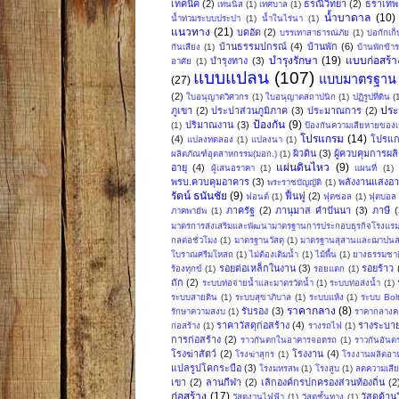
เทคนิค
(2)
ธรณีวิทยา
(2)
ธราเทพ 
เทนนิส
(1)
เทศบาล
(1)
น้ำบาดาล
(10)
น้ำท่วมระบบประปา
(1)
น้ำในไร่นา
(1)
แนวทาง
(21)
บดอัด
(2)
บรรเทาสาธารณภัย
(1)
บ่อกักเก็
บ้านธรรมปกรณ์
(4)
บ้านพัก
(6)
กันเสียง
(1)
บ้านพักข้
บำรุงรักษา
(19)
แบบก่อสร้า
บำรุงทาง
(3)
อาศัย
(1)
แบบแปลน
(107)
แบบมาตรฐาน
(27)
(2)
ใบอนุญาตวิศวกร
(1)
ใบอนุญาตสถาปนิก
(1)
ปฏิรูปที่ดิน
(
ปร
ภูเขา
(2)
ประปาส่วนภูมิภาค
(3)
ประมาณการ
(2)
ป้องกัน
(9)
ปริมาณงาน
(3)
(1)
ป้องกันความเสียหายของเ
โปรแกรม
(14)
(4)
โปรแก
แปลงทดลอง
(1)
แปลงนา
(1)
ผิวดิน
(3)
ผู้ควบคุมการผล
ผลิตภัณฑ์อุตสาหกรรม(มอก.)
(1)
แผ่นดินไหว
(9)
อายุ
(4)
ผู้เสนอราคา
(1)
แผนที่
(1)
พรบ.ควบคุมอาคาร
(3)
พลังงานแสงอาท
พระราชบัญญัติ
(1)
รัตน์ ธนันชัย
(9)
ฟื้นฟู
(2)
ฟอนต์
(1)
ฟุตซอล
(1)
ฟุตบอล
ภาครัฐ
(2)
ภานุมาส คำปันนา
(3)
ภาษี
(
ภาคพายัพ
(1)
มาตรการส่งเสริมและพัฒนามาตรฐานการประกอบธุรกิจโรงแร
กลต่อชั่วโมง
(1)
มาตรฐานวัสดุ
(1)
มาตรฐานสุสานและฌาปน
โบราณศรีมโหสถ
(1)
ไม่ต้องเติมน้ำ
(1)
ไม้พื้น
(1)
ยางธรรมชาต
รอยต่อเหล็กในงาน
(3)
รอยร้าว
ร้องทุกข์
(1)
รอยแตก
(1)
ถัก
(2)
ระบบท่อจ่ายน้ำและมาตรวัดน้ำ
(1)
ระบบท่อส่งน้ำ
(1)
ระบบสายดิน
(1)
ระบบสุขาภิบาล
(1)
ระบบแห้ง
(1)
ระบบ Bol
ราคากลาง
(8)
รับรอง
(3)
รักษาความสงบ
(1)
ราคากลางคอ
ราคาวัสดุก่อสร้าง
(4)
รางระบาย
ก่อสร้าง
(1)
รางรถไฟ
(1)
การก่อสร้าง
(2)
ราวกันตกในอาคารจอดรถ
(1)
ราวกันอันต
โรงฆ่าสัตว์
(2)
โรงงาน
(4)
โรงฆ่าสุกร
(1)
โรงงานผลิตอาห
แปลรูปโคกระบือ
(3)
โรงมหรสพ
(1)
โรงสูบ
(1)
ลดความเสี
เขา
(2)
ลานกีฬา
(2)
เลิกองค์กรปกครองส่วนท้องถิ่น
(2
ก่อสร้าง
(17)
วัสดุด้า
วัสดุงานไฟฟ้า
(1)
วัสดุชั้นทาง
(1)