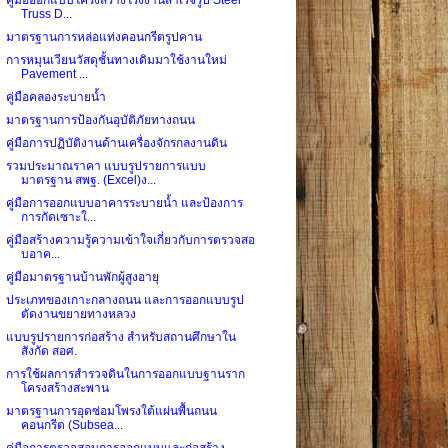
Truss D...
มาตรฐานการหล่อแท่งคอนกรีตรูปคาน
การหมุนเวียนวัสดุชั้นทางเดิมมาใช้งานใหม่
Pavement ...
คู่มือคลองระบายน้ำ
มาตรฐานการป้องกันอุบัติภัยทางถนน
คู่มือการปฏิบัติงานด้านเครื่องจักรกลงานดิน
รวมประมาณราคา แบบรูปรายการแบบ
มาตรฐาน สพฐ. (Excel)ง...
คู่มือการออกแบบอาคารระบายน้ำ และป้องการ
การกัดเซาะใ...
คู่มือสร้างความรู้ความเข้าใจเกี่ยวกับการตรวจสอ
บอาค...
คู่มือมาตรฐานบ้านพักผู้สูงอายุ
ประเภทของเกาะกลางถนน และการออกแบบรูป
ตัดงานขยายทางหลวง
แบบรูปรายการก่อสร้าง สำหรับสถานศึกษาใน
สังกัด สอศ.
การใช้ผลการสำรวจดินในการออกแบบฐานราก
โครงสร้างสะพาน
มาตรฐานการอุดซ่อมโพรงใต้แผ่นพื้นถนน
คอนกรีต (Subsea...
คู่มือการตรวจสอบการออกแบบและก่อสร้าง