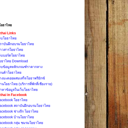
โยธาไทย
thai Links
ว็บโยธาไทย
ถาบันฝึกอบรมโยธาไทย
่าวสารโยธาไทย
ว็บบอร์ดโยธาไทย
ยธาไทย Download
ว็บข้อมูลหลักเกณฑ์ราคากลาง
้านค้าโยธาไทย
างมะตอยผสมเสร็จโยธาพรีมิกซ์
้านโยธาไทย (บริการที่พักที่เชียงราย)
้าหาข้อมูลในเว็บโยธาไทย
thai in Facebook
acebook โยธาไทย
acebook สถาบันฝึกอบรมโยธาไทย
acebook ช่างถึก โยธาไทย
acebook บ้านโยธาไทย
acebook กลุ่ม ชมรมโยธาไทย