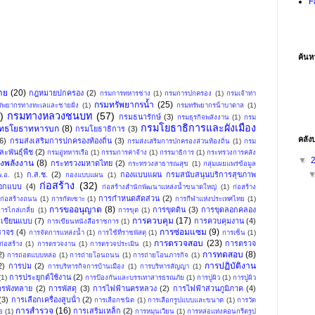
F
ค้นห
าย
(20)
กฎหมายปกครอง
(2)
กรมการทหารช่าง
(1)
กรมการปกครอง
(1)
กรมเจ้าท่า
กรมทรัพยากรน้ำ
(25)
ัพยากรทางทะเลและชายฝั่ง
(1)
กรมทรัพยากรน้ําบาดาล
(1)
)
กรมทางหลวงชนบท
(57)
กรมธนารักษ์
(3)
กรมธุรกิจพลังงาน
(1)
กรม
กรมโยธาธิการและผังเมือง
ุทธโยธาทหารบก
(8)
กรมโยธาธิการ
(3)
คลัง
(6)
กรมส่งเสริมการปกครองท้องถิ่น
(3)
กรมส่งเสริมการปกครองส่วนท้องถิ่น
(1)
กรม
ะพันธุ์พืช
(2)
กรมอู่ทหารเรือ
(1)
กรรมการค่าจ้าง
(1)
กรรมาธิการ
(1)
กระทรวงการคลัง
▼
งพลังงาน
(8)
กระทรวงมหาดไทย
(2)
กระทรวงสาธารณสุข
(1)
กลุ่มเผยแพร่ข้อมูล
ก.ส.ช.
(2)
กองแบบแผน กรมสนับสนุนบริการสุขภาพ
.อ.
(1)
กองแบบแผน
(1)
ก่อสร้าง
(32)
อกแบบ
(4)
ก่อสร้างสำนักพัฒนาแหล่งน้ำขนาดใหญ่
(1)
ก่อสร้าง
การกําหนดสัดส่วน
(2)
ก่อสร้างถนน
(1)
การกัดเซาะ
(1)
การกีฬาแห่งประเทศไทย
(1)
การขออนุญาต
(8)
การขุดดิน
(3)
การขุดลอกคลอง
ารไกล่เกลี่ย
(1)
การขุด
(1)
การควบคุม
(17)
เขียนแบบ
(7)
การควบคุมงาน
(4)
การเขียนหนังสือราชการ
(1)
การซ่อมแซม
(9)
ราจร
(4)
การจัดการแหล่งน้ำ
(1)
การใช้ที่ราชพัสดุ
(1)
การเซ็น
(1)
การตรวจสอบ
(23)
การตรวจ
่อสร้าง
(1)
การตรวจงาน
(1)
การตรวจประเมิน
(1)
การทดสอบ
(8)
2)
การถอดแบบหล่อ
(1)
การถ่ายโอนถนน
(1)
การถ่ายโอนภารกิจ
(1)
การปฏิบัติงาน
2)
การบ่ม
(2)
การบริหารกิจการบ้านเมือง
(1)
การบริหารสัญญา
(1)
การประยุกต์ใช้งาน
(2)
(1)
การป้องกันและบรรเทาสารธรณภัย
(1)
การปูผิว
(1)
การปูผิว
ารพังทลาย
(2)
การพัสดุ
(3)
การไฟฟ้านครหลวง
(2)
การไฟฟ้าส่วนภูมิภาค
(4)
(3)
การเลือกเครื่องสูบน้ํา
(2)
การเลือกชนิด
(1)
การเลือกรูปแบบและขนาด
(1)
การวัด
การสำรวจ
(16)
การเสริมเหล็ก
(2)
อ
(1)
การหมุนเวียน
(1)
การหล่อแท่งคอนกรีตรูป