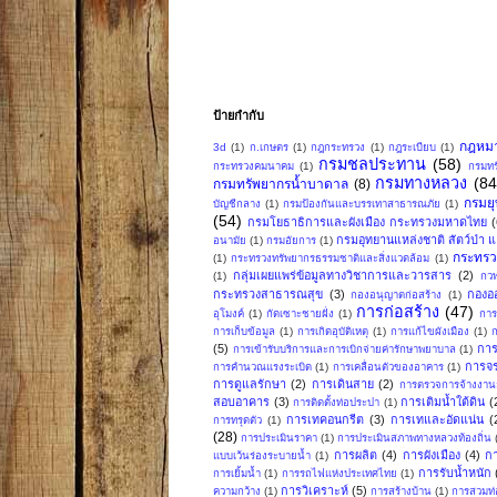
ป้ายกำกับ
กฎหม
3d
(1)
ก.เกษตร
(1)
กฎกระทรวง
(1)
กฎระเบียบ
(1)
กรมชลประทาน
(58)
กระทรวงคมนาคม
(1)
กรมทร
กรมทางหลวง
(84
กรมทรัพยากรน้ำบาดาล
(8)
กรมย
บัญชีกลาง
(1)
กรมป้องกันและบรรเทาสาธารณภัย
(1)
(54)
กรมโยธาธิการและผังเมือง กระทรวงมหาดไทย
กรมอุทยานแหล่งชาติ สัตว์ป่า แล
อนามัย
(1)
กรมอัยการ
(1)
กระทรว
(1)
กระทรวงทรัพยากรธรรมชาติและสิ่งแวดล้อม
(1)
กลุ่มเผยแพร่ข้อมูลทางวิชาการและวารสาร
(2)
(1)
กวพ
กระทรวงสาธารณสุข
(3)
กองอ
กองอนุญาตก่อสร้าง
(1)
การก่อสร้าง
(47)
อุโมงค์
(1)
กัดเซาะชายฝั่ง
(1)
การ
การเก็บข้อมูล
(1)
การเกิดอุบัติเหตุ
(1)
การแก้ไขผังเมือง
(1)
ก
(5)
การ
การเข้ารับบริการและการเบิกจ่ายค่ารักษาพยาบาล
(1)
การจ
การคำนวณแรงระเบิด
(1)
การเคลื่อนตัวของอาคาร
(1)
การดูแลรักษา
(2)
การเดินสาย
(2)
การตรวจการจ้างงานก
สอบอาคาร
(3)
การเติมน้ำใต้ดิน
(
การติดตั้งท่อประปา
(1)
การเทคอนกรีต
(3)
การเทและอัดแน่น
(
การทรุดตัว
(1)
(28)
การประเมินราคา
(1)
การประเมินสภาพทางหลวงท้องถิ่น
การผลิต
(4)
การผังเมือง
(4)
ก
แบบเว้นร่องระบายน้ำ
(1)
การรับน้ำหนัก
การเยิ้มน้ำ
(1)
การรถไฟแห่งประเทศไทย
(1)
การวิเคราะห์
(5)
ความกว้าง
(1)
การสร้างบ้าน
(1)
การสวมท่