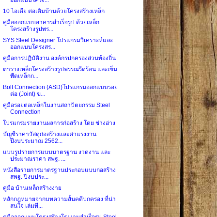
10 ไอเดีย ต่อเติมบ้านด้วยโครงสร้างเหล็ก
คู่มือออกแบบอาคารสำเร็จรูป ด้วยเหล็ก
โครงสร้างรูปพร...
SYS Steel Designer โปรแกรมวิเคราะห์และ
ออกแบบโครงสร...
คู่มือการปฏิบัติงาน องค์กรปกครองส่วนท้องถิ่น
ตารางเหล็กโครงสร้างรูปพรรณรีดร้อน และเข็ม
พืดเหล็กก...
Bolt Connection (ASD)โปรแกรมออกแบบรอย
ต่อ (Joint) ข...
คู่มือรอยต่อเหล็กในงานสถาปัตยกรรม Steel
Connection
โปรแกรมรายงานผลการก่อสร้าง โดย ช่างอ่าง
บัญชีราคาวัสดุก่อสร้างและค่าแรงงาน
ปีงบประมาณ 2562...
แบบรูปรายการแบบมาตรฐาน งวดงาน และ
ประมาณราคา สพฐ. ...
หนังสือรายการมาตรฐานประกอบแบบก่อสร้าง
สพฐ. ปีงบประ...
คู่มือ บ้านเหล็กสร้างง่าย
หลักกฎหมายจากบทความสั้นคดีปกครอง ที่น่า
สนใจ เล่มที...
คู่มือออกแบบโครงสร้างโรงงานสำเร็จรูป Steel