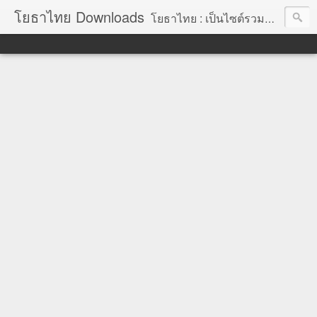
โยธาไทย Downloads
โยธาไทย : เป็นไซต์รวมข้อมูลความรู้ สำหรับช่างโยธา นายช่างโยธา วิศวกรโยธา ตลอดจนความรู้สำหรับผู้ที่ปฏิบัติงานในองค์กรปกครองส่วนท้องถิ่น จัดทำโดย นายอภิสิทธิ์ มากสุวรรณ โยธา, โยธาไทย,ช่างโยธา, นายช่างโยธา,วิศวกร, วิศวกรรม, ราคากลาง,หลักเกณฑ์การคำนวณราคากลาง, ราคาวัสดุก่อสร้าง, ราคาพาณิชย์จังหวัด, ค่าขนส่ง, ค่าเสื่อม, ค่าอำนวยการ, ถอดแบบ, ไม้แบบ, วัสดุก่อสร้าง, ค่าแรง, ค่าแรงงาน, ค่าแรงงานคน, ไม้แบบ, การถอดวัสดุ