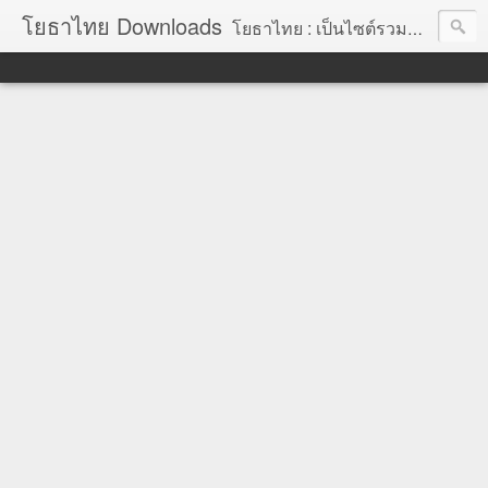
โยธาไทย Downloads
โยธาไทย : เป็นไซต์รวมข้อมูลความรู้ สำหรับช่างโยธา นายช่างโยธา วิศวกรโยธา ตลอดจนความรู้สำหรับผู้ที่ปฏิบัติงานในองค์กรปกครองส่วนท้องถิ่น จัดทำโดย นายอภิสิทธิ์ มากสุวรรณ โยธา, โยธาไทย,ช่างโยธา, นายช่างโยธา,วิศวกร, วิศวกรรม, ราคากลาง,หลักเกณฑ์การคำนวณราคากลาง, ราคาวัสดุก่อสร้าง, ราคาพาณิชย์จังหวัด, ค่าขนส่ง, ค่าเสื่อม, ค่าอำนวยการ, ถอดแบบ, ไม้แบบ, วัสดุก่อสร้าง, ค่าแรง, ค่าแรงงาน, ค่าแรงงานคน, ไม้แบบ, การถอดวัสดุ