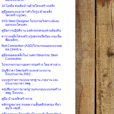
10 ไอเดีย ต่อเติมบ้านด้วยโครงสร้างเหล็ก
คู่มือออกแบบอาคารสำเร็จรูป ด้วยเหล็ก
โครงสร้างรูปพร...
SYS Steel Designer โปรแกรมวิเคราะห์และ
ออกแบบโครงสร...
คู่มือการปฏิบัติงาน องค์กรปกครองส่วนท้องถิ่น
ตารางเหล็กโครงสร้างรูปพรรณรีดร้อน และเข็ม
พืดเหล็กก...
Bolt Connection (ASD)โปรแกรมออกแบบรอย
ต่อ (Joint) ข...
คู่มือรอยต่อเหล็กในงานสถาปัตยกรรม Steel
Connection
โปรแกรมรายงานผลการก่อสร้าง โดย ช่างอ่าง
บัญชีราคาวัสดุก่อสร้างและค่าแรงงาน
ปีงบประมาณ 2562...
แบบรูปรายการแบบมาตรฐาน งวดงาน และ
ประมาณราคา สพฐ. ...
หนังสือรายการมาตรฐานประกอบแบบก่อสร้าง
สพฐ. ปีงบประ...
คู่มือ บ้านเหล็กสร้างง่าย
หลักกฎหมายจากบทความสั้นคดีปกครอง ที่น่า
สนใจ เล่มที...
คู่มือออกแบบโครงสร้างโรงงานสำเร็จรูป Steel