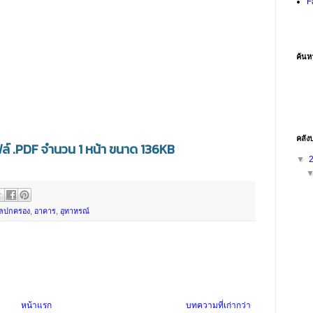
F
ค้นห
คลัง
์ .PDF จำนวน 1 หน้า ขนาด 136KB
▼
ลปกครอง
,
อาคาร
,
อุทาหรณ์
หน้าแรก
บทความที่เก่ากว่า