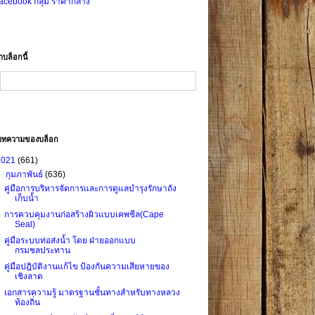
acebook กลุ่ม ราคากลาง
าบล็อกนี้
บทความของบล็อก
2021
(661)
▼
กุมภาพันธ์
(636)
คู่มือการบริหารจัดการและการดูแลบำรุงรักษาถัง
เก็บน้ำ
การควบคุมงานก่อสร้างผิวแบบเคพซีล(Cape
Seal)
คู่มือระบบท่อส่งน้ำ โดย ฝ่ายออกแบบ
กรมชลประทาน
คู่มือปฎิบัติงานแก้ไข ป้องกันความเสียหายของ
เชิงลาด
เอกสารความรู้ มาตรฐานชั้นทางสำหรับทางหลวง
ท้องถิ่น