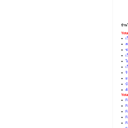
บ้าน
Yota
เ
ส
ข
เ
โ
เ
ร
ย
บ
ค
Yota
F
F
F
F
F