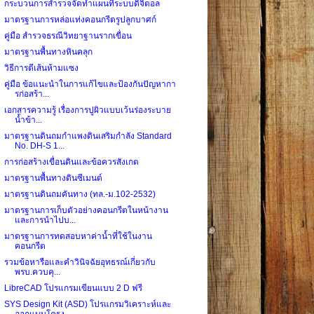
กระบวนการสำรวจจัดทำแผนที่ระบบดิจิตอล
มาตรฐานการหล่อแท่งคอนกรีตรูปลูกบาศก์
คู่มือ สำรวจธรณีวิทยาฐานรากเขื่อน
มาตรฐานพื้นทางหินคลุก
วิธีการตีเส้นห้ามแซง
คู่มือ ข้อแนะนำในการแก้ไขและป้องกันปัญหากา
รก่อสร้า...
เอกสารความรู้ เรื่องการปูผิวแบบเว้นร่องระบาย
น้ำข้า...
มาตรฐานดินถมกำแพงดินเสริมกำลัง Standard
No. DH-S 1...
การก่อสร้างเขื่อนดินและข้อควรสังเกต
มาตรฐานพื้นทางดินซีเมนต์
มาตรฐานดินถมคันทาง (ทล.-ม.102-2532)
มาตรฐานการเก็บตัวอย่างคอนกรีตในหน้างาน
และการนำไปบ...
มาตรฐานการทดสอบหาค่าน้ำที่ใช้ในงาน
คอนกรีต
รวมข้อหารือและคำวินิจฉัยอุทธรณ์เกี่ยวกับ
พรบ.ควบคุ...
LibreCAD โปรแกรมเขียนแบบ 2 D ฟรี
SYS Design Kit (ASD) โปรแกรมวิเคราะห์และ
ออกแบบโครง...