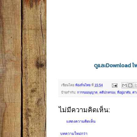
ดูและDownload ไฟล
เขียนโดย
ท้องถิ่นไทย
ที่
15:54
ป้ายกำกับ:
การขออนุญาต
,
คดีปกครอง
,
ที่อยู่อาศัย
,
ศา
ไม่มีความคิดเห็น:
แสดงความคิดเห็น
บทความใหม่กว่า