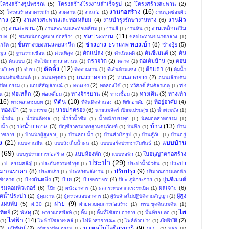
โครงสร้างรูปพรรณ
(5)
โครงสร้างโรงงานสำเร็จรูป
(2)
โครงสร้างสะพาน
(2)
งานก่อสร้าง
(16)
3)
โครงสร้างอาคารเก่า
(1)
งวดงาน
(1)
งานก่อ
(1)
งานขุดซ่อมผิว
ทาง
(27)
งานผิว
งานทางสะพานและท่อเหลี่ยม
(4)
งานบำรุงรักษางานทาง
(6)
งานสะพาน
(3)
งานเหล็กเสริม
(1)
งานสะพานและท่อเหลี่ยม
(1)
งานสี
(1)
งานหิน
(1)
ชลประทาน
(11)
บท
(4)
ชมรมนักกฎหมายก่อสร้าง
(1)
ชลประทานขนาดกลาง
(1)
ช่างอ่าง ธราเทพ ทองเบ้า
(8)
ชั้นทางของถนนคอนกรีต
(2)
ช่างอุ้ย
(5)
กรีต
(1)
ดัดแปลง
(3)
ดินซีเมนต์
(3)
ดิน
มูล
(1)
ฐานรากเขื่อน
(1)
ด่วนที่สุด
(1)
ดำเนินคดี
(1)
ตรวจวัด
(2)
ต่อเติมบ้าน
(5)
ตอบ
(1)
ต้นแบบ
(1)
ต้นไม้เกาะกลางถนน
(1)
ตลาด
(1)
ติดตั้ง
(12)
ตึกแถว
(4)
ัวอักษร
(1)
ตำรา
(1)
ติดตามงาน
(1)
ตีเส้นห้ามแซง
(1)
ตุ้มน้ำ
ถนนราดยาง
(2)
ถนนลาดยาง
(2)
ถนนดินซีเมนต์
(1)
ถนนทรุดตัว
(1)
ถนนเลียบคัน
ทดลอง
(2)
ท่อ
ปัตยกรรม
(1)
แถบสีสัญลักษณ์
(1)
ทดลองใช้
(1)
ทวีศักดิ์ สินศิลาเกตุ
(1)
ท่อเหล็ก
(2)
ทางจักรยาน
(4)
ทางเดิน
(3)
ทางเท้า
น
(1)
ท่อเหลี่ยม
(1)
ทางเชื่อม
(1)
(16)
ที่ดิน
(10)
ที่อยู่อาศัย
(4)
ทางหลวงชบบท
(1)
ที่ดินติดจำนอง
(1)
ที่พักอาศัย
(1)
ทองเบ้า
(2)
นายปกครอง
(6)
นวกรรม
(1)
นายสมจิตร์ เปี่ยมเปรมสุข
(1)
น้ำท่วมขัง
(1)
น้ำฝน
(1)
น้ำมันดีเซล
(1)
น้ำรั่วน้ำซึม
(1)
น้ำหนักบรรทุก
(1)
นิคมอุตสาหกรรม
(1)
บ้าน
(13)
บ่อน้ำบาดาล
(3)
บน้ำ
(1)
บัญชีราคามาตรฐานครุภัณฑ์
(1)
บันทึก
(1)
บ้าน
าราชการ
(1)
บ้านพักผู้สูงอายุ
(1)
บ้านลอยน้ำ
(1)
บ้านสำเร็จรูป
(1)
บ้านสู้ภัย
(1)
บ้านอยู่
ง
(21)
แบบบ้าน
แบบคานยื่น
(1)
แบบถังเก็บน้ำฝน
(1)
แบบบอร์ดประชาสัมพันธ์
(1)
(69)
แบบห้องพัก
(3)
ใบอนุญาตก่อสร้าง
แบบรูปรายการก่อสร้าง
(1)
แบบหอพัก
(1)
ประปา
(29)
ประปา
1)
ป. ธรรมศลีญ์
(1)
ประกันความชำรุด
(1)
ประปาน้ำผิวดิน
(1)
ะมาณราคา
(8)
ปรับปรุง
(9)
ประสบภัย
(1)
ประหยัดพลังงาน
(1)
ปริมาณการแตกหัก
ป้องกันตลิ่ง
(7)
ป้าย
(2)
ป้ายจราจร
(4)
ปูนซีเมนต์
ชิงลาด
(1)
ปิยะ ภูมิกระจาย
(1)
รมคอมพิวเตอร์
(6)
ผลเจาะ
(6)
โป๊ะ
(1)
ผนังอาคาร
(1)
ผลกระทบจากแรงระเบิด
(1)
ิตน้ำประปา
(2)
ผู้สูง
ผู้คุมงาน
(1)
ผู้ตรวจสอบอาคาร
(1)
ผู้รับจ้างไม่ปฏิบัติตามสัญญา
(1)
ฝาย
(9)
แผ่นพับ
(5)
ฝ.30
(1)
ฝ่ายควบคุมการก่อสร้าง
(1)
พรบ.ขุดดินถมดิน
(1)
ไพ
ิตย์
(2)
พัสดุ
(3)
พาราแอสฟัลท์
(1)
พื้น
(1)
พื้นที่ใช้สอยอาคาร
(1)
พื้นที่รอยต่อ
(1)
ไฟฟ้า
(14)
ภัยพิบัติ
(2)
(1)
ไฟฟ้าโซลาเซลล์
(1)
ไฟฟ้าสาธารณะ
(1)
ไฟล์ตัวอย่าง
(1)
ม.เทคโนโลยีสุรนารี
(9)
3)
ภูมิทัศน์
(2)
ภูมิสถาปัตยกรรม
(1)
มยผ.
(1)
มอก
(1)