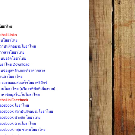
โยธาไทย
thai Links
ว็บโยธาไทย
ถาบันฝึกอบรมโยธาไทย
่าวสารโยธาไทย
ว็บบอร์ดโยธาไทย
ยธาไทย Download
ว็บข้อมูลหลักเกณฑ์ราคากลาง
้านค้าโยธาไทย
างมะตอยผสมเสร็จโยธาพรีมิกซ์
้านโยธาไทย (บริการที่พักที่เชียงราย)
้าหาข้อมูลในเว็บโยธาไทย
thai in Facebook
acebook โยธาไทย
acebook สถาบันฝึกอบรมโยธาไทย
acebook ช่างถึก โยธาไทย
acebook บ้านโยธาไทย
acebook กลุ่ม ชมรมโยธาไทย