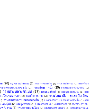
าย
(20)
กฎหมายปกครอง
(2)
กรมการทหารช่าง
(1)
กรมการปกครอง
(1)
กรมเจ้าท่า
กรมทรัพยากรน้ำ
(25)
ัพยากรทางทะเลและชายฝั่ง
(1)
กรมทรัพยากรน้ําบาดาล
(1)
)
กรมทางหลวงชนบท
(57)
กรมธนารักษ์
(3)
กรมธุรกิจพลังงาน
(1)
กรม
กรมโยธาธิการและผังเมือง
ุทธโยธาทหารบก
(8)
กรมโยธาธิการ
(3)
(6)
กรมส่งเสริมการปกครองท้องถิ่น
(3)
กรมส่งเสริมการปกครองส่วนท้องถิ่น
(1)
กรม
ะพันธุ์พืช
(2)
กรมอู่ทหารเรือ
(1)
กรรมการค่าจ้าง
(1)
กรรมาธิการ
(1)
กระทรวงการคลัง
งพลังงาน
(8)
กระทรวงมหาดไทย
(2)
กระทรวงสาธารณสุข
(1)
กลุ่มเผยแพร่ข้อมูล