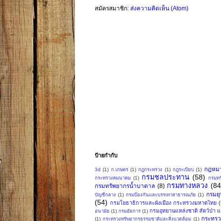
สมัครสมาชิก:
ส่งความคิดเห็น (Atom)
ป้ายกำกับ
กฎหม
3d
(1)
ก.เกษตร
(1)
กฎกระทรวง
(1)
กฎระเบียบ
(1)
กรมชลประทาน
(58)
กระทรวงคมนาคม
(1)
กรมทร
กรมทางหลวง
(84
กรมทรัพยากรน้ำบาดาล
(8)
กรมย
บัญชีกลาง
(1)
กรมป้องกันและบรรเทาสาธารณภัย
(1)
(54)
กรมโยธาธิการและผังเมือง กระทรวงมหาดไทย
กรมอุทยานแหล่งชาติ สัตว์ป่า แล
อนามัย
(1)
กรมอัยการ
(1)
กระทรว
(1)
กระทรวงทรัพยากรธรรมชาติและสิ่งแวดล้อม
(1)