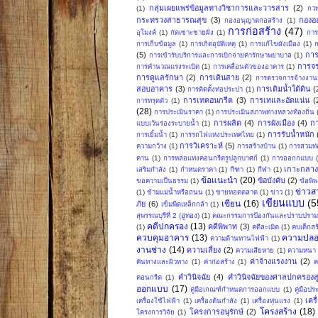
กลุ่มเผยแพร่ข้อมูลทางวิชาการและวารสาร
(2)
(1)
กวพ
กระทรวงสาธารณสุข
(3)
กองอ
กองอนุญาตก่อสร้าง
(1)
การก่อสร้าง
(47)
อุโมงค์
(1)
กัดเซาะชายฝั่ง
(1)
การ
การเก็บข้อมูล
(1)
การเกิดอุบัติเหตุ
(1)
การแก้ไขผังเมือง
(1)
ก
(5)
การ
การเข้ารับบริการและการเบิกจ่ายค่ารักษาพยาบาล
(1)
การจ
การคำนวณแรงระเบิด
(1)
การเคลื่อนตัวของอาคาร
(1)
การดูแลรักษา
(2)
การเดินสาย
(2)
การตรวจการจ้างงานก
สอบอาคาร
(3)
การเติมน้ำใต้ดิน
(
การติดตั้งท่อประปา
(1)
การเทคอนกรีต
(3)
การเทและอัดแน่น
(
การทรุดตัว
(1)
(28)
การประเมินราคา
(1)
การประเมินสภาพทางหลวงท้องถิ่น
การผลิต
(4)
การผังเมือง
(4)
ก
แบบเว้นร่องระบายน้ำ
(1)
การรับน้ำหนัก
การเยิ้มน้ำ
(1)
การรถไฟแห่งประเทศไทย
(1)
การวิเคราะห์
(5)
ความกว้าง
(1)
การสร้างบ้าน
(1)
การสวมท่
คาน
(1)
การหล่อแท่งคอนกรีตรูปลูกบาศก์
(1)
การออกกแบบ
เกาะกลา
เสริมกำลัง
(1)
กำหนดราคา
(1)
กีฑา
(1)
กีฬา
(1)
ข้อแนะนำ
(20)
ข้อบังคับ
(2)
ขอความเป็นธรรม
(1)
ข้อพิ
ข่าวส
(1)
ข้ามแม่น้ำหรือถนน
(1)
ขายทอดตลาด
(1)
ข่าว
(1)
เขียนแบบ
(5
เขียน
(16)
ภัย
(6)
เข็มพืดเหล็กกล้า
(1)
สุพรรณบุรีที่ 2 (อู่ทอง)
(1)
คณะกรรมการป้องกันและปราบปรามก
คดีปกครอง
(13)
คดีพิพาท
(3)
(1)
คดีละเมิด
(1)
คบเด็กสร
ควบคุมอาคาร
(13)
ความปลอ
ความต้านทานไฟฟ้า
(1)
งานช่าง
(14)
ความเสี่ยง
(2)
ความเสียหาย
(1)
ความหนา
ค่าจ้างแรงงาน
(2)
คันทางและผิวทาง
(1)
ค่าก่อสร้าง
(1)
ค
คำวินิจฉัย
(4)
คำวินิจฉัยของศาลปกครองสู
คอนกรีต
(1)
ออกแบบ
(17)
คู่มือเกณฑ์กำหนดการออกแบบ
(1)
คู่มือป
เคร
เครื่องใช้ไฟฟ้า
(1)
เครื่องต้นกำลัง
(1)
เครื่องทุ่นแรง
(1)
โครงสร้าง
(18)
โครงการอนุรักษ์
(2)
โครงการวิจัย
(1)