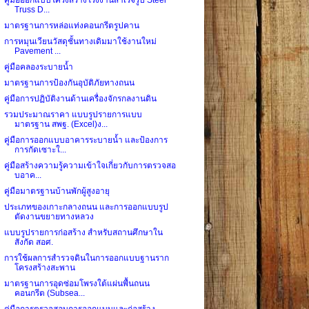
Truss D...
มาตรฐานการหล่อแท่งคอนกรีตรูปคาน
การหมุนเวียนวัสดุชั้นทางเดิมมาใช้งานใหม่
Pavement ...
คู่มือคลองระบายน้ำ
มาตรฐานการป้องกันอุบัติภัยทางถนน
คู่มือการปฏิบัติงานด้านเครื่องจักรกลงานดิน
รวมประมาณราคา แบบรูปรายการแบบ
มาตรฐาน สพฐ. (Excel)ง...
คู่มือการออกแบบอาคารระบายน้ำ และป้องการ
การกัดเซาะใ...
คู่มือสร้างความรู้ความเข้าใจเกี่ยวกับการตรวจสอ
บอาค...
คู่มือมาตรฐานบ้านพักผู้สูงอายุ
ประเภทของเกาะกลางถนน และการออกแบบรูป
ตัดงานขยายทางหลวง
แบบรูปรายการก่อสร้าง สำหรับสถานศึกษาใน
สังกัด สอศ.
การใช้ผลการสำรวจดินในการออกแบบฐานราก
โครงสร้างสะพาน
มาตรฐานการอุดซ่อมโพรงใต้แผ่นพื้นถนน
คอนกรีต (Subsea...
คู่มือการตรวจสอบการออกแบบและก่อสร้าง