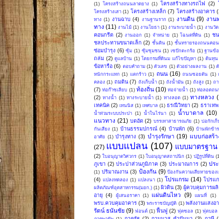
โครงสร้างทางรถไฟ
(2)
(1)
โครงสร้างถนนลาดยาง
(1)
โครงสร้างเหล็ก
(7)
โครงสร้างอาคาร
(
โครงสร้างเสา
(1)
งานดิน
(9)
งาน
งานฉาบ
(4)
ทาง
(1)
งานฐานราก
(1)
ทาง
(11)
งานไม้
(1)
งานโยธา
(1)
งานระบายน้ำ
(1)
งานวัด
คอนกรีต
(2)
ชน
งานออก
(1)
จำหน่าย
(1)
โฉนดที่ดิน
(1)
ชลประทานขนาดเล็ก
(2)
ชั้นดิน
(1)
ชั้นทรายรองถนนคอน
ซ่อมบำรุง
(6)
ซุ้ม
(1)
ซุ้มชุมชน
(1)
เซปักตะกร้อ
(1)
ฐานข้อ
ถล่ม
(2)
ดูแลบ้าน
(1)
โดยกรมที่ดินม แก้ไขปัญหา
(1)
ต้นทุน
ข้อหารือ
(6)
ตอบคำถาม
(1)
ตัวเลข
(1)
ตัวอย่างผลงาน
(1)
ต
ถนน
(16)
หนักกระแทก
(1)
แตกร้าว
(1)
ถนนซอยตัน
(1)
ถมดิน
(7)
คลอง
(1)
ถังเก็บน้ำ
(1)
ถังน้ำมัน
(1)
ถังสูง
(1)
ถา
ท้องถิ่น
(10)
(7)
ท่อก๊าซเลียบ
(1)
ท่อจ่ายน้ำ
(1)
ท่อลอดถน
ทางหลวง
(2)
ทางน้ำ
(1)
ทางระบายน้ำ
(1)
ทางลอด
(1)
เทคนิค
(2)
ธรณีวิทยา
(2)
ธราเทพ 
เทนนิส
(1)
เทศบาล
(1)
น้ำบาดาล
(10)
น้ำท่วมระบบประปา
(1)
น้ำในไร่นา
(1)
แนวทาง
(21)
บดอัด
(2)
บรรเทาสาธารณภัย
(1)
บ่อกักเก็
บ้านธรรมปกรณ์
(4)
บ้านพัก
(6)
กันเสียง
(1)
บ้านพักข้
บำรุงรักษา
(19)
แบบก่อสร้า
บำรุงทาง
(3)
อาศัย
(1)
แบบแปลน
(107)
แบบมาตรฐาน
(27)
(2)
ใบอนุญาตวิศวกร
(1)
ใบอนุญาตสถาปนิก
(1)
ปฏิรูปที่ดิน
(
ปร
ภูเขา
(2)
ประปาส่วนภูมิภาค
(3)
ประมาณการ
(2)
ป้องกัน
(9)
ปริมาณงาน
(3)
(1)
ป้องกันความเสียหายของเ
โปรแกรม
(14)
(4)
โปรแก
แปลงทดลอง
(1)
แปลงนา
(1)
ผิวดิน
(3)
ผู้ควบคุมการผล
ผลิตภัณฑ์อุตสาหกรรม(มอก.)
(1)
แผ่นดินไหว
(9)
อายุ
(4)
ผู้เสนอราคา
(1)
แผนที่
(1)
พรบ.ควบคุมอาคาร
(3)
พลังงานแสงอาท
พระราชบัญญัติ
(1)
รัตน์ ธนันชัย
(9)
ฟื้นฟู
(2)
ฟอนต์
(1)
ฟุตซอล
(1)
ฟุตบอล
ภาครัฐ
(2)
ภานุมาส คำปันนา
(3)
ภาษี
(
ภาคพายัพ
(1)