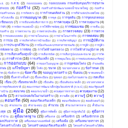
ก.ส.ช.
(2)
กองแบบแผน กรมสนับสนุนบริการสุขภาพ
.อ.
(1)
กองแบบแผน
(1)
ก่อสร้าง
(32)
อกแบบ
(4)
ก่อสร้างสำนักพัฒนาแหล่งน้ำขนาดใหญ่
(1)
ก่อสร้าง
การกําหนดสัดส่วน
(2)
ก่อสร้างถนน
(1)
การกัดเซาะ
(1)
การกีฬาแห่งประเทศไทย
(1)
การขออนุญาต
(8)
การขุดดิน
(3)
การขุดลอกคลอง
ารไกล่เกลี่ย
(1)
การขุด
(1)
การควบคุม
(17)
เขียนแบบ
(7)
การควบคุมงาน
(4)
การเขียนหนังสือราชการ
(1)
การซ่อมแซม
(9)
ราจร
(4)
การจัดการแหล่งน้ำ
(1)
การใช้ที่ราชพัสดุ
(1)
การเซ็น
(1)
การตรวจสอบ
(23)
การตรวจ
่อสร้าง
(1)
การตรวจงาน
(1)
การตรวจประเมิน
(1)
การทดสอบ
(8)
2)
การถอดแบบหล่อ
(1)
การถ่ายโอนถนน
(1)
การถ่ายโอนภารกิจ
(1)
การปฏิบัติงาน
2)
การบ่ม
(2)
การบริหารกิจการบ้านเมือง
(1)
การบริหารสัญญา
(1)
การประยุกต์ใช้งาน
(2)
(1)
การป้องกันและบรรเทาสารธรณภัย
(1)
การปูผิว
(1)
การปูผิว
ารพังทลาย
(2)
การพัสดุ
(3)
การไฟฟ้านครหลวง
(2)
การไฟฟ้าส่วนภูมิภาค
(4)
(3)
การเลือกเครื่องสูบน้ํา
(2)
การเลือกชนิด
(1)
การเลือกรูปแบบและขนาด
(1)
การวัด
การสำรวจ
(16)
การเสริมเหล็ก
(2)
อ
(1)
การหมุนเวียน
(1)
การหล่อแท่งคอนกรีตรูป
การออกแบบ
(64)
การอุดซ่อมโพรง
(2)
(1)
การออกใบอนุญาต
(1)
กำแพงดิน
แก้ไขปัญหา
(8)
งถนน
(2)
ขนาด
(2)
ข้อกำหนด
(3)
โกดัง
(1)
ขยายทางหลวง
(1)
ข้อหารือ
(9)
ขออนุญาตก่อสร้าง
(2)
ขั้นตอน
(3)
พาท
(1)
ข้อสั่งการ
(1)
ขาดแคลนน้ำ
าร
(10)
เขตเสี่ยง
ขึ้นค่าจ้างขั้นต่ำ
(1)
ขึ้นทะเบียน
(1)
ขุดลอก
(1)
เขตโบราณสถาน
(1)
5)
เขื่อน
(7)
เขื่อนขนาดเล็ก
(2)
เขื่อนดิน
(1)
เขื่อนดินขนาดเล็ก
(1)
แขวงทางหลวง
ารทุจริตแห่งชาติ
(1)
คณะกรรมการพัฒนาเด็กปฐมวัยแห่งชาติ (ก.พ.ป.)
(1)
คณะรัฐมนตรี
ควบคุมงาน
(12)
คมนาคม
(2)
้างบ้าน
(1)
คลองระบายน้ำ
(1)
ควบคุมการจราจร
(1)
ดภัย
(17)
ความรู้
(24)
ความรู้
ความปลอดภัยในงานก่อสร้าง
(3)
ความฝืด
(1)
คอนกรีต
(50)
คอนกรีตเสริมเหล็ก
(5)
(1)
คอนกรีตอัดแรง
(1)
คอมพิวเตอร์
(1)
คำนวณ
(3)
าน
(1)
ค่าแรงงาน
(1)
คำถาม-ตอบ
(1)
คำนวนราคากลาง
(1)
ค้ำยันงาน
คู่มือ
(208)
คู่มือการ
งสุด
(2)
คู่มือการติดตั้ง
(1)
คู่มือการปลูกต้นไม้
(1)
คู่มือมาตรฐาน
(15)
เครื่องจักร
(2)
เครื่องจักรกล
(3)
ระจำบ้าน
(1)
เครื่องกล
(1)
ื่องปรับอากาศ
(2)
เครื่องมือ
(2)
เครื่องหมายจราจร
(2)
เครื่องพ่นยางแอสฟัลต์
(1)
โครงสร้างโกดัง
(2)
โครงสร้างคอนกรีตเสริมเหล็ก
(2)
โครงสร้างโครงสร้างใต้ดิน