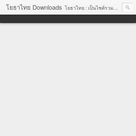
โยธาไทย Downloads
โยธาไทย : เป็นไซต์รวมข้อมูลความรู้ สำหรับช่างโยธา นายช่างโยธา วิศวกรโยธา ตลอดจนความรู้สำหรับผู้ที่ปฏิบัติงานในองค์กรปกครองส่วนท้องถิ่น จัดทำโดย นายอภิสิทธิ์ มากสุวรรณ โยธา, โยธาไทย,ช่างโยธา, นายช่างโยธา,วิศวกร, วิศวกรรม, ราคากลาง,หลักเกณฑ์การคำนวณราคากลาง, ราคาวัสดุก่อสร้าง, ราคาพาณิชย์จังหวัด, ค่าขนส่ง, ค่าเสื่อม, ค่าอำนวยการ, ถอดแบบ, ไม้แบบ, วัสดุก่อสร้าง, ค่าแรง, ค่าแรงงาน, ค่าแรงงานคน, ไม้แบบ, การถอดวัสดุ