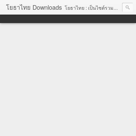
โยธาไทย Downloads
โยธาไทย : เป็นไซต์รวมข้อมูลความรู้ สำหรับช่างโยธา นายช่างโยธา วิศวกรโยธา ตลอดจนความรู้สำหรับผู้ที่ปฏิบัติงานในองค์กรปกครองส่วนท้องถิ่น จัดทำโดย นายอภิสิทธิ์ มากสุวรรณ โยธา, โยธาไทย,ช่างโยธา, นายช่างโยธา,วิศวกร, วิศวกรรม, ราคากลาง,หลักเกณฑ์การคำนวณราคากลาง, ราคาวัสดุก่อสร้าง, ราคาพาณิชย์จังหวัด, ค่าขนส่ง, ค่าเสื่อม, ค่าอำนวยการ, ถอดแบบ, ไม้แบบ, วัสดุก่อสร้าง, ค่าแรง, ค่าแรงงาน, ค่าแรงงานคน, ไม้แบบ, การถอดวัสดุ