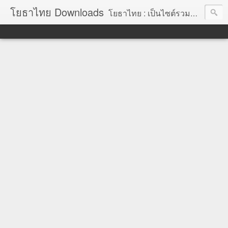
โยธาไทย Downloads
โยธาไทย : เป็นไซต์รวมข้อมูลความรู้ สำหรับช่างโยธา นายช่างโยธา วิศวกรโยธา ตลอดจนความรู้สำหรับผู้ที่ปฏิบัติงานในองค์กรปกครองส่วนท้องถิ่น จัดทำโดย นายอภิสิทธิ์ มากสุวรรณ โยธา, โยธาไทย,ช่างโยธา, นายช่างโยธา,วิศวกร, วิศวกรรม, ราคากลาง,หลักเกณฑ์การคำนวณราคากลาง, ราคาวัสดุก่อสร้าง, ราคาพาณิชย์จังหวัด, ค่าขนส่ง, ค่าเสื่อม, ค่าอำนวยการ, ถอดแบบ, ไม้แบบ, วัสดุก่อสร้าง, ค่าแรง, ค่าแรงงาน, ค่าแรงงานคน, ไม้แบบ, การถอดวัสดุ