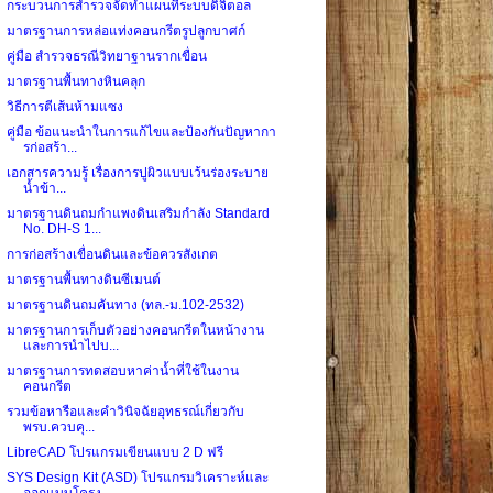
กระบวนการสำรวจจัดทำแผนที่ระบบดิจิตอล
มาตรฐานการหล่อแท่งคอนกรีตรูปลูกบาศก์
คู่มือ สำรวจธรณีวิทยาฐานรากเขื่อน
มาตรฐานพื้นทางหินคลุก
วิธีการตีเส้นห้ามแซง
คู่มือ ข้อแนะนำในการแก้ไขและป้องกันปัญหากา
รก่อสร้า...
เอกสารความรู้ เรื่องการปูผิวแบบเว้นร่องระบาย
น้ำข้า...
มาตรฐานดินถมกำแพงดินเสริมกำลัง Standard
No. DH-S 1...
การก่อสร้างเขื่อนดินและข้อควรสังเกต
มาตรฐานพื้นทางดินซีเมนต์
มาตรฐานดินถมคันทาง (ทล.-ม.102-2532)
มาตรฐานการเก็บตัวอย่างคอนกรีตในหน้างาน
และการนำไปบ...
มาตรฐานการทดสอบหาค่าน้ำที่ใช้ในงาน
คอนกรีต
รวมข้อหารือและคำวินิจฉัยอุทธรณ์เกี่ยวกับ
พรบ.ควบคุ...
LibreCAD โปรแกรมเขียนแบบ 2 D ฟรี
SYS Design Kit (ASD) โปรแกรมวิเคราะห์และ
ออกแบบโครง...