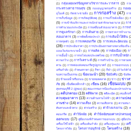
กลุ่มเผยแพร่ข้อมูลทางวิชาการและวารสาร
(2)
(1)
กวพ
กระทรวงสาธารณสุข
(3)
กองอ
กองอนุญาตก่อสร้าง
(1)
การก่อสร้าง
(47)
อุโมงค์
(1)
กัดเซาะชายฝั่ง
(1)
การ
การเก็บข้อมูล
(1)
การเกิดอุบัติเหตุ
(1)
การแก้ไขผังเมือง
(1)
ก
(5)
การ
การเข้ารับบริการและการเบิกจ่ายค่ารักษาพยาบาล
(1)
การจ
การคำนวณแรงระเบิด
(1)
การเคลื่อนตัวของอาคาร
(1)
การดูแลรักษา
(2)
การเดินสาย
(2)
การตรวจการจ้างงานก
สอบอาคาร
(3)
การเติมน้ำใต้ดิน
(
การติดตั้งท่อประปา
(1)
การเทคอนกรีต
(3)
การเทและอัดแน่น
(
การทรุดตัว
(1)
(28)
การประเมินราคา
(1)
การประเมินสภาพทางหลวงท้องถิ่น
การผลิต
(4)
การผังเมือง
(4)
ก
แบบเว้นร่องระบายน้ำ
(1)
การรับน้ำหนัก
การเยิ้มน้ำ
(1)
การรถไฟแห่งประเทศไทย
(1)
การวิเคราะห์
(5)
ความกว้าง
(1)
การสร้างบ้าน
(1)
การสวมท่
คาน
(1)
การหล่อแท่งคอนกรีตรูปลูกบาศก์
(1)
การออกกแบบ
เกาะกลา
เสริมกำลัง
(1)
กำหนดราคา
(1)
กีฑา
(1)
กีฬา
(1)
ข้อแนะนำ
(20)
ข้อบังคับ
(2)
ขอความเป็นธรรม
(1)
ข้อพิ
ข่าวส
(1)
ข้ามแม่น้ำหรือถนน
(1)
ขายทอดตลาด
(1)
ข่าว
(1)
เขียนแบบ
(5
เขียน
(16)
ภัย
(6)
เข็มพืดเหล็กกล้า
(1)
สุพรรณบุรีที่ 2 (อู่ทอง)
(1)
คณะกรรมการป้องกันและปราบปรามก
คดีปกครอง
(13)
คดีพิพาท
(3)
(1)
คดีละเมิด
(1)
คบเด็กสร
ควบคุมอาคาร
(13)
ความปลอ
ความต้านทานไฟฟ้า
(1)
งานช่าง
(14)
ความเสี่ยง
(2)
ความเสียหาย
(1)
ความหนา
ค่าจ้างแรงงาน
(2)
คันทางและผิวทาง
(1)
ค่าก่อสร้าง
(1)
ค
คำวินิจฉัย
(4)
คำวินิจฉัยของศาลปกครองสู
คอนกรีต
(1)
ออกแบบ
(17)
คู่มือเกณฑ์กำหนดการออกแบบ
(1)
คู่มือป
เคร
เครื่องใช้ไฟฟ้า
(1)
เครื่องต้นกำลัง
(1)
เครื่องทุ่นแรง
(1)
โครงสร้าง
(18)
โครงการอนุรักษ์
(2)
โครงการวิจัย
(1)