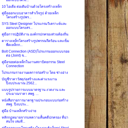
10 ไอเดีย ต่อเติมบ้านด้วยโครงสร้างเหล็ก
คู่มือออกแบบอาคารสำเร็จรูป ด้วยเหล็ก
โครงสร้างรูปพร...
SYS Steel Designer โปรแกรมวิเคราะห์และ
ออกแบบโครงสร...
คู่มือการปฏิบัติงาน องค์กรปกครองส่วนท้องถิ่น
ตารางเหล็กโครงสร้างรูปพรรณรีดร้อน และเข็ม
พืดเหล็กก...
Bolt Connection (ASD)โปรแกรมออกแบบรอย
ต่อ (Joint) ข...
คู่มือรอยต่อเหล็กในงานสถาปัตยกรรม Steel
Connection
โปรแกรมรายงานผลการก่อสร้าง โดย ช่างอ่าง
บัญชีราคาวัสดุก่อสร้างและค่าแรงงาน
ปีงบประมาณ 2562...
แบบรูปรายการแบบมาตรฐาน งวดงาน และ
ประมาณราคา สพฐ. ...
หนังสือรายการมาตรฐานประกอบแบบก่อสร้าง
สพฐ. ปีงบประ...
คู่มือ บ้านเหล็กสร้างง่าย
หลักกฎหมายจากบทความสั้นคดีปกครอง ที่น่า
สนใจ เล่มที...
คู่มือออกแบบโครงสร้างโรงงานสำเร็จรูป Steel