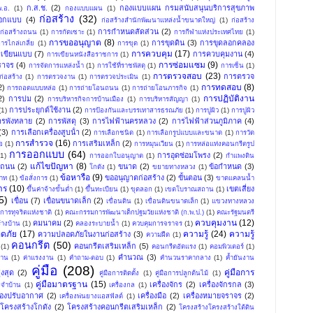
ก.ส.ช.
(2)
กองแบบแผน กรมสนับสนุนบริการสุขภาพ
.อ.
(1)
กองแบบแผน
(1)
ก่อสร้าง
(32)
อกแบบ
(4)
ก่อสร้างสำนักพัฒนาแหล่งน้ำขนาดใหญ่
(1)
ก่อสร้าง
การกําหนดสัดส่วน
(2)
ก่อสร้างถนน
(1)
การกัดเซาะ
(1)
การกีฬาแห่งประเทศไทย
(1)
การขออนุญาต
(8)
การขุดดิน
(3)
การขุดลอกคลอง
ารไกล่เกลี่ย
(1)
การขุด
(1)
การควบคุม
(17)
เขียนแบบ
(7)
การควบคุมงาน
(4)
การเขียนหนังสือราชการ
(1)
การซ่อมแซม
(9)
ราจร
(4)
การจัดการแหล่งน้ำ
(1)
การใช้ที่ราชพัสดุ
(1)
การเซ็น
(1)
การตรวจสอบ
(23)
การตรวจ
่อสร้าง
(1)
การตรวจงาน
(1)
การตรวจประเมิน
(1)
การทดสอบ
(8)
2)
การถอดแบบหล่อ
(1)
การถ่ายโอนถนน
(1)
การถ่ายโอนภารกิจ
(1)
การปฏิบัติงาน
2)
การบ่ม
(2)
การบริหารกิจการบ้านเมือง
(1)
การบริหารสัญญา
(1)
การประยุกต์ใช้งาน
(2)
(1)
การป้องกันและบรรเทาสารธรณภัย
(1)
การปูผิว
(1)
การปูผิว
ารพังทลาย
(2)
การพัสดุ
(3)
การไฟฟ้านครหลวง
(2)
การไฟฟ้าส่วนภูมิภาค
(4)
(3)
การเลือกเครื่องสูบน้ํา
(2)
การเลือกชนิด
(1)
การเลือกรูปแบบและขนาด
(1)
การวัด
การสำรวจ
(16)
การเสริมเหล็ก
(2)
อ
(1)
การหมุนเวียน
(1)
การหล่อแท่งคอนกรีตรูป
การออกแบบ
(64)
การอุดซ่อมโพรง
(2)
(1)
การออกใบอนุญาต
(1)
กำแพงดิน
แก้ไขปัญหา
(8)
งถนน
(2)
ขนาด
(2)
ข้อกำหนด
(3)
โกดัง
(1)
ขยายทางหลวง
(1)
ข้อหารือ
(9)
ขออนุญาตก่อสร้าง
(2)
ขั้นตอน
(3)
พาท
(1)
ข้อสั่งการ
(1)
ขาดแคลนน้ำ
าร
(10)
เขตเสี่ยง
ขึ้นค่าจ้างขั้นต่ำ
(1)
ขึ้นทะเบียน
(1)
ขุดลอก
(1)
เขตโบราณสถาน
(1)
5)
เขื่อน
(7)
เขื่อนขนาดเล็ก
(2)
เขื่อนดิน
(1)
เขื่อนดินขนาดเล็ก
(1)
แขวงทางหลวง
ารทุจริตแห่งชาติ
(1)
คณะกรรมการพัฒนาเด็กปฐมวัยแห่งชาติ (ก.พ.ป.)
(1)
คณะรัฐมนตรี
ควบคุมงาน
(12)
คมนาคม
(2)
้างบ้าน
(1)
คลองระบายน้ำ
(1)
ควบคุมการจราจร
(1)
ดภัย
(17)
ความรู้
(24)
ความรู้
ความปลอดภัยในงานก่อสร้าง
(3)
ความฝืด
(1)
คอนกรีต
(50)
คอนกรีตเสริมเหล็ก
(5)
(1)
คอนกรีตอัดแรง
(1)
คอมพิวเตอร์
(1)
คำนวณ
(3)
าน
(1)
ค่าแรงงาน
(1)
คำถาม-ตอบ
(1)
คำนวนราคากลาง
(1)
ค้ำยันงาน
คู่มือ
(208)
คู่มือการ
งสุด
(2)
คู่มือการติดตั้ง
(1)
คู่มือการปลูกต้นไม้
(1)
คู่มือมาตรฐาน
(15)
เครื่องจักร
(2)
เครื่องจักรกล
(3)
ระจำบ้าน
(1)
เครื่องกล
(1)
ื่องปรับอากาศ
(2)
เครื่องมือ
(2)
เครื่องหมายจราจร
(2)
เครื่องพ่นยางแอสฟัลต์
(1)
โครงสร้างโกดัง
(2)
โครงสร้างคอนกรีตเสริมเหล็ก
(2)
โครงสร้างโครงสร้างใต้ดิน