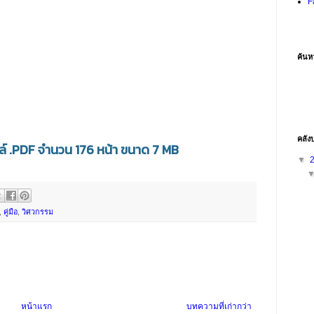
F
ค้นห
คลัง
์ .PDF จำนวน 176 หน้า ขนาด 7 MB
▼
,
คู่มือ
,
วิศวกรรม
หน้าแรก
บทความที่เก่ากว่า