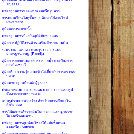
Truss D...
มาตรฐานการหล่อแท่งคอนกรีตรูปคาน
การหมุนเวียนวัสดุชั้นทางเดิมมาใช้งานใหม่
Pavement ...
คู่มือคลองระบายน้ำ
มาตรฐานการป้องกันอุบัติภัยทางถนน
คู่มือการปฏิบัติงานด้านเครื่องจักรกลงานดิน
รวมประมาณราคา แบบรูปรายการแบบ
มาตรฐาน สพฐ. (Excel)ง...
คู่มือการออกแบบอาคารระบายน้ำ และป้องการ
การกัดเซาะใ...
คู่มือสร้างความรู้ความเข้าใจเกี่ยวกับการตรวจสอ
บอาค...
คู่มือมาตรฐานบ้านพักผู้สูงอายุ
ประเภทของเกาะกลางถนน และการออกแบบรูป
ตัดงานขยายทางหลวง
แบบรูปรายการก่อสร้าง สำหรับสถานศึกษาใน
สังกัด สอศ.
การใช้ผลการสำรวจดินในการออกแบบฐานราก
โครงสร้างสะพาน
มาตรฐานการอุดซ่อมโพรงใต้แผ่นพื้นถนน
คอนกรีต (Subsea...
คู่มือการตรวจสอบการออกแบบและก่อสร้าง