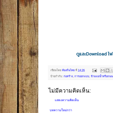
ดูและDownload ไฟล
เขียนโดย
ท้องถิ่นไทย
ที่
14:26
ป้ายกำกับ:
ก่อสร้าง
,
การออกแบบ
,
ข้ามแม่น้ำหรือถนน
ไม่มีความคิดเห็น:
แสดงความคิดเห็น
บทความใหม่กว่า