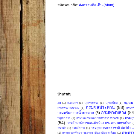
สมัครสมาชิก:
ส่งความคิดเห็น (Atom)
ป้ายกำกับ
กฎหม
3d
(1)
ก.เกษตร
(1)
กฎกระทรวง
(1)
กฎระเบียบ
(1)
กรมชลประทาน
(58)
กระทรวงคมนาคม
(1)
กรมทร
กรมทางหลวง
(84
กรมทรัพยากรน้ำบาดาล
(8)
กรมย
บัญชีกลาง
(1)
กรมป้องกันและบรรเทาสาธารณภัย
(1)
(54)
กรมโยธาธิการและผังเมือง กระทรวงมหาดไทย
กรมอุทยานแหล่งชาติ สัตว์ป่า แล
อนามัย
(1)
กรมอัยการ
(1)
กระทรว
(1)
กระทรวงทรัพยากรธรรมชาติและสิ่งแวดล้อม
(1)