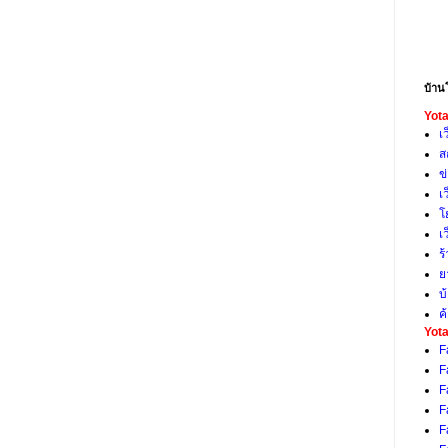
บ้าน
Yota
เ
ส
ข
เ
โ
เ
ร
ย
บ
ค
Yota
F
F
F
F
F