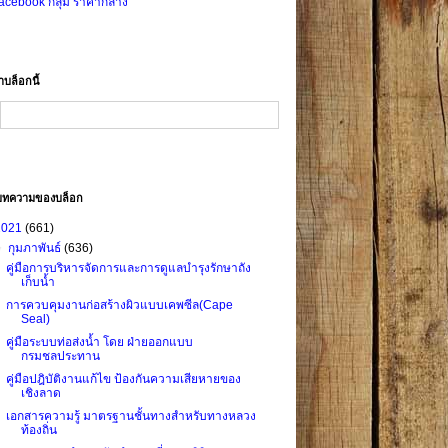
acebook กลุ่ม ราคากลาง
าบล็อกนี้
บทความของบล็อก
2021
(661)
▼
กุมภาพันธ์
(636)
คู่มือการบริหารจัดการและการดูแลบำรุงรักษาถัง
เก็บน้ำ
การควบคุมงานก่อสร้างผิวแบบเคพซีล(Cape
Seal)
คู่มือระบบท่อส่งน้ำ โดย ฝ่ายออกแบบ
กรมชลประทาน
คู่มือปฎิบัติงานแก้ไข ป้องกันความเสียหายของ
เชิงลาด
เอกสารความรู้ มาตรฐานชั้นทางสำหรับทางหลวง
ท้องถิ่น