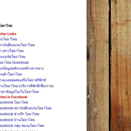
โยธาไทย
thai Links
ว็บโยธาไทย
ถาบันฝึกอบรมโยธาไทย
่าวสารโยธาไทย
ว็บบอร์ดโยธาไทย
ยธาไทย Download
ว็บข้อมูลหลักเกณฑ์ราคากลาง
้านค้าโยธาไทย
างมะตอยผสมเสร็จโยธาพรีมิกซ์
้านโยธาไทย (บริการที่พักที่เชียงราย)
้าหาข้อมูลในเว็บโยธาไทย
thai in Facebook
acebook โยธาไทย
acebook สถาบันฝึกอบรมโยธาไทย
acebook ช่างถึก โยธาไทย
acebook บ้านโยธาไทย
acebook กลุ่ม ชมรมโยธาไทย