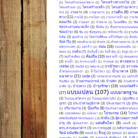
โครงสร้างทางรถไฟ
(2)
(1)
โครงสร้างถนนลาดยาง
(1)
โครงสร้างเหล็ก
(7)
โครงสร้างอาคาร
(
โครงสร้างเสา
(1)
งานดิน
(9)
งาน
งานฉาบ
(4)
ทาง
(1)
งานฐานราก
(1)
ทาง
(11)
งานไม้
(1)
งานโยธา
(1)
งานระบายน้ำ
(1)
งานวัด
คอนกรีต
(2)
ชน
งานออก
(1)
จำหน่าย
(1)
โฉนดที่ดิน
(1)
ชลประทานขนาดเล็ก
(2)
ชั้นดิน
(1)
ชั้นทรายรองถนนคอน
ซ่อมบำรุง
(6)
ซุ้ม
(1)
ซุ้มชุมชน
(1)
เซปักตะกร้อ
(1)
ฐานข้อ
ถล่ม
(2)
ดูแลบ้าน
(1)
โดยกรมที่ดินม แก้ไขปัญหา
(1)
ต้นทุน
ข้อหารือ
(6)
ตอบคำถาม
(1)
ตัวเลข
(1)
ตัวอย่างผลงาน
(1)
ต
ถนน
(16)
หนักกระแทก
(1)
แตกร้าว
(1)
ถนนซอยตัน
(1)
ถมดิน
(7)
คลอง
(1)
ถังเก็บน้ำ
(1)
ถังน้ำมัน
(1)
ถังสูง
(1)
ถา
ท้องถิ่น
(10)
(7)
ท่อก๊าซเลียบ
(1)
ท่อจ่ายน้ำ
(1)
ท่อลอดถน
ทางหลวง
(2)
ทางน้ำ
(1)
ทางระบายน้ำ
(1)
ทางลอด
(1)
เทคนิค
(2)
ธรณีวิทยา
(2)
ธราเทพ 
เทนนิส
(1)
เทศบาล
(1)
น้ำบาดาล
(10)
น้ำท่วมระบบประปา
(1)
น้ำในไร่นา
(1)
แนวทาง
(21)
บดอัด
(2)
บรรเทาสาธารณภัย
(1)
บ่อกักเก็
บ้านธรรมปกรณ์
(4)
บ้านพัก
(6)
กันเสียง
(1)
บ้านพักข้
บำรุงรักษา
(19)
แบบก่อสร้า
บำรุงทาง
(3)
อาศัย
(1)
แบบแปลน
(107)
แบบมาตรฐาน
(27)
(2)
ใบอนุญาตวิศวกร
(1)
ใบอนุญาตสถาปนิก
(1)
ปฏิรูปที่ดิน
(
ปร
ภูเขา
(2)
ประปาส่วนภูมิภาค
(3)
ประมาณการ
(2)
ป้องกัน
(9)
ปริมาณงาน
(3)
(1)
ป้องกันความเสียหายของเ
โปรแกรม
(14)
(4)
โปรแก
แปลงทดลอง
(1)
แปลงนา
(1)
ผิวดิน
(3)
ผู้ควบคุมการผล
ผลิตภัณฑ์อุตสาหกรรม(มอก.)
(1)
แผ่นดินไหว
(9)
อายุ
(4)
ผู้เสนอราคา
(1)
แผนที่
(1)
พรบ.ควบคุมอาคาร
(3)
พลังงานแสงอาท
พระราชบัญญัติ
(1)
รัตน์ ธนันชัย
(9)
ฟื้นฟู
(2)
ฟอนต์
(1)
ฟุตซอล
(1)
ฟุตบอล
ภาครัฐ
(2)
ภานุมาส คำปันนา
(3)
ภาษี
(
ภาคพายัพ
(1)