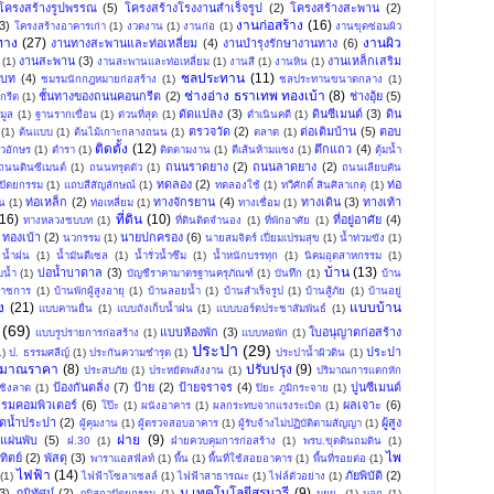
โครงสร้างรูปพรรณ
(5)
โครงสร้างโรงงานสำเร็จรูป
(2)
โครงสร้างสะพาน
(2)
งานก่อสร้าง
(16)
3)
โครงสร้างอาคารเก่า
(1)
งวดงาน
(1)
งานก่อ
(1)
งานขุดซ่อมผิว
ทาง
(27)
งานผิว
งานทางสะพานและท่อเหลี่ยม
(4)
งานบำรุงรักษางานทาง
(6)
งานสะพาน
(3)
งานเหล็กเสริม
(1)
งานสะพานและท่อเหลี่ยม
(1)
งานสี
(1)
งานหิน
(1)
ชลประทาน
(11)
บท
(4)
ชมรมนักกฎหมายก่อสร้าง
(1)
ชลประทานขนาดกลาง
(1)
ช่างอ่าง ธราเทพ ทองเบ้า
(8)
ชั้นทางของถนนคอนกรีต
(2)
ช่างอุ้ย
(5)
กรีต
(1)
ดัดแปลง
(3)
ดินซีเมนต์
(3)
ดิน
มูล
(1)
ฐานรากเขื่อน
(1)
ด่วนที่สุด
(1)
ดำเนินคดี
(1)
ตรวจวัด
(2)
ต่อเติมบ้าน
(5)
ตอบ
(1)
ต้นแบบ
(1)
ต้นไม้เกาะกลางถนน
(1)
ตลาด
(1)
ติดตั้ง
(12)
ตึกแถว
(4)
ัวอักษร
(1)
ตำรา
(1)
ติดตามงาน
(1)
ตีเส้นห้ามแซง
(1)
ตุ้มน้ำ
ถนนราดยาง
(2)
ถนนลาดยาง
(2)
ถนนดินซีเมนต์
(1)
ถนนทรุดตัว
(1)
ถนนเลียบคัน
ทดลอง
(2)
ท่อ
ปัตยกรรม
(1)
แถบสีสัญลักษณ์
(1)
ทดลองใช้
(1)
ทวีศักดิ์ สินศิลาเกตุ
(1)
ท่อเหล็ก
(2)
ทางจักรยาน
(4)
ทางเดิน
(3)
ทางเท้า
น
(1)
ท่อเหลี่ยม
(1)
ทางเชื่อม
(1)
(16)
ที่ดิน
(10)
ที่อยู่อาศัย
(4)
ทางหลวงชบบท
(1)
ที่ดินติดจำนอง
(1)
ที่พักอาศัย
(1)
ทองเบ้า
(2)
นายปกครอง
(6)
นวกรรม
(1)
นายสมจิตร์ เปี่ยมเปรมสุข
(1)
น้ำท่วมขัง
(1)
น้ำฝน
(1)
น้ำมันดีเซล
(1)
น้ำรั่วน้ำซึม
(1)
น้ำหนักบรรทุก
(1)
นิคมอุตสาหกรรม
(1)
บ้าน
(13)
บ่อน้ำบาดาล
(3)
บน้ำ
(1)
บัญชีราคามาตรฐานครุภัณฑ์
(1)
บันทึก
(1)
บ้าน
าราชการ
(1)
บ้านพักผู้สูงอายุ
(1)
บ้านลอยน้ำ
(1)
บ้านสำเร็จรูป
(1)
บ้านสู้ภัย
(1)
บ้านอยู่
ง
(21)
แบบบ้าน
แบบคานยื่น
(1)
แบบถังเก็บน้ำฝน
(1)
แบบบอร์ดประชาสัมพันธ์
(1)
(69)
แบบห้องพัก
(3)
ใบอนุญาตก่อสร้าง
แบบรูปรายการก่อสร้าง
(1)
แบบหอพัก
(1)
ประปา
(29)
ประปา
1)
ป. ธรรมศลีญ์
(1)
ประกันความชำรุด
(1)
ประปาน้ำผิวดิน
(1)
ะมาณราคา
(8)
ปรับปรุง
(9)
ประสบภัย
(1)
ประหยัดพลังงาน
(1)
ปริมาณการแตกหัก
ป้องกันตลิ่ง
(7)
ป้าย
(2)
ป้ายจราจร
(4)
ปูนซีเมนต์
ชิงลาด
(1)
ปิยะ ภูมิกระจาย
(1)
รมคอมพิวเตอร์
(6)
ผลเจาะ
(6)
โป๊ะ
(1)
ผนังอาคาร
(1)
ผลกระทบจากแรงระเบิด
(1)
ิตน้ำประปา
(2)
ผู้สูง
ผู้คุมงาน
(1)
ผู้ตรวจสอบอาคาร
(1)
ผู้รับจ้างไม่ปฏิบัติตามสัญญา
(1)
ฝาย
(9)
แผ่นพับ
(5)
ฝ.30
(1)
ฝ่ายควบคุมการก่อสร้าง
(1)
พรบ.ขุดดินถมดิน
(1)
ไพ
ิตย์
(2)
พัสดุ
(3)
พาราแอสฟัลท์
(1)
พื้น
(1)
พื้นที่ใช้สอยอาคาร
(1)
พื้นที่รอยต่อ
(1)
ไฟฟ้า
(14)
ภัยพิบัติ
(2)
(1)
ไฟฟ้าโซลาเซลล์
(1)
ไฟฟ้าสาธารณะ
(1)
ไฟล์ตัวอย่าง
(1)
ม.เทคโนโลยีสุรนารี
(9)
3)
ภูมิทัศน์
(2)
ภูมิสถาปัตยกรรม
(1)
มยผ.
(1)
มอก
(1)