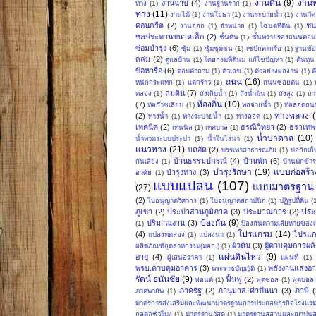
งานดิน
(9)
งาน
งานฉาบ
(4)
ทาง
(1)
งานฐานราก
(1)
ทาง
(11)
งานไม้
(1)
งานโยธา
(1)
งานระบายน้ำ
(1)
งานวัด
คอนกรีต
(2)
ชน
งานออก
(1)
จำหน่าย
(1)
โฉนดที่ดิน
(1)
ชลประทานขนาดเล็ก
(2)
ชั้นดิน
(1)
ชั้นทรายรองถนนคอน
ซ่อมบำรุง
(6)
ซุ้ม
(1)
ซุ้มชุมชน
(1)
เซปักตะกร้อ
(1)
ฐานข้อ
ถล่ม
(2)
ดูแลบ้าน
(1)
โดยกรมที่ดินม แก้ไขปัญหา
(1)
ต้นทุน
ข้อหารือ
(6)
ตอบคำถาม
(1)
ตัวเลข
(1)
ตัวอย่างผลงาน
(1)
ต
ถนน
(16)
หนักกระแทก
(1)
แตกร้าว
(1)
ถนนซอยตัน
(1)
ถมดิน
(7)
คลอง
(1)
ถังเก็บน้ำ
(1)
ถังน้ำมัน
(1)
ถังสูง
(1)
ถา
ท้องถิ่น
(10)
(7)
ท่อก๊าซเลียบ
(1)
ท่อจ่ายน้ำ
(1)
ท่อลอดถน
ทางหลวง
(2)
ทางน้ำ
(1)
ทางระบายน้ำ
(1)
ทางลอด
(1)
เทคนิค
(2)
ธรณีวิทยา
(2)
ธราเทพ 
เทนนิส
(1)
เทศบาล
(1)
น้ำบาดาล
(10)
น้ำท่วมระบบประปา
(1)
น้ำในไร่นา
(1)
แนวทาง
(21)
บดอัด
(2)
บรรเทาสาธารณภัย
(1)
บ่อกักเก็
บ้านธรรมปกรณ์
(4)
บ้านพัก
(6)
กันเสียง
(1)
บ้านพักข้
บำรุงรักษา
(19)
แบบก่อสร้า
บำรุงทาง
(3)
อาศัย
(1)
แบบแปลน
(107)
แบบมาตรฐาน
(27)
(2)
ใบอนุญาตวิศวกร
(1)
ใบอนุญาตสถาปนิก
(1)
ปฏิรูปที่ดิน
(
ปร
ภูเขา
(2)
ประปาส่วนภูมิภาค
(3)
ประมาณการ
(2)
ป้องกัน
(9)
ปริมาณงาน
(3)
(1)
ป้องกันความเสียหายของเ
โปรแกรม
(14)
(4)
โปรแก
แปลงทดลอง
(1)
แปลงนา
(1)
ผิวดิน
(3)
ผู้ควบคุมการผล
ผลิตภัณฑ์อุตสาหกรรม(มอก.)
(1)
แผ่นดินไหว
(9)
อายุ
(4)
ผู้เสนอราคา
(1)
แผนที่
(1)
พรบ.ควบคุมอาคาร
(3)
พลังงานแสงอาท
พระราชบัญญัติ
(1)
รัตน์ ธนันชัย
(9)
ฟื้นฟู
(2)
ฟอนต์
(1)
ฟุตซอล
(1)
ฟุตบอล
ภาครัฐ
(2)
ภานุมาส คำปันนา
(3)
ภาษี
(
ภาคพายัพ
(1)
มาตรการส่งเสริมและพัฒนามาตรฐานการประกอบธุรกิจโรงแร
กลต่อชั่วโมง
(1)
มาตรฐานวัสดุ
(1)
มาตรฐานสุสานและฌาปน