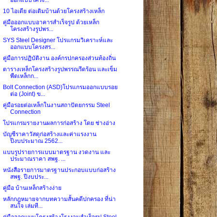
10 ไอเดีย ต่อเติมบ้านด้วยโครงสร้างเหล็ก
คู่มือออกแบบอาคารสำเร็จรูป ด้วยเหล็ก
โครงสร้างรูปพร...
SYS Steel Designer โปรแกรมวิเคราะห์และ
ออกแบบโครงสร...
คู่มือการปฏิบัติงาน องค์กรปกครองส่วนท้องถิ่น
ตารางเหล็กโครงสร้างรูปพรรณรีดร้อน และเข็ม
พืดเหล็กก...
Bolt Connection (ASD)โปรแกรมออกแบบรอย
ต่อ (Joint) ข...
คู่มือรอยต่อเหล็กในงานสถาปัตยกรรม Steel
Connection
โปรแกรมรายงานผลการก่อสร้าง โดย ช่างอ่าง
บัญชีราคาวัสดุก่อสร้างและค่าแรงงาน
ปีงบประมาณ 2562...
แบบรูปรายการแบบมาตรฐาน งวดงาน และ
ประมาณราคา สพฐ. ...
หนังสือรายการมาตรฐานประกอบแบบก่อสร้าง
สพฐ. ปีงบประ...
คู่มือ บ้านเหล็กสร้างง่าย
หลักกฎหมายจากบทความสั้นคดีปกครอง ที่น่า
สนใจ เล่มที...
คู่มือออกแบบโครงสร้างโรงงานสำเร็จรูป Steel