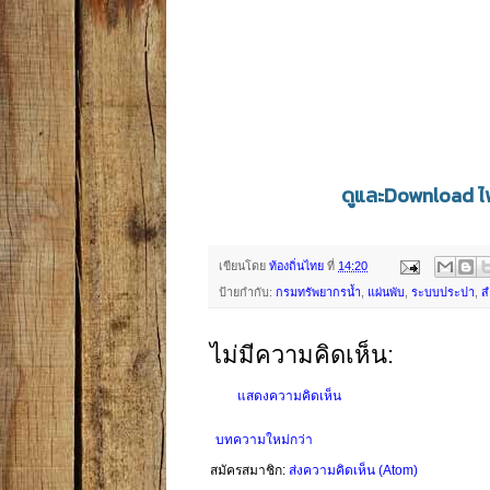
ดูและDownload ไฟ
เขียนโดย
ท้องถิ่นไทย
ที่
14:20
ป้ายกำกับ:
กรมทรัพยากรน้ำ
,
แผ่นพับ
,
ระบบประปา
,
ส
ไม่มีความคิดเห็น:
แสดงความคิดเห็น
บทความใหม่กว่า
สมัครสมาชิก:
ส่งความคิดเห็น (Atom)