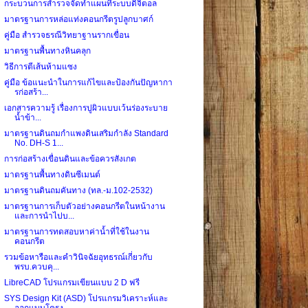
กระบวนการสำรวจจัดทำแผนที่ระบบดิจิตอล
มาตรฐานการหล่อแท่งคอนกรีตรูปลูกบาศก์
คู่มือ สำรวจธรณีวิทยาฐานรากเขื่อน
มาตรฐานพื้นทางหินคลุก
วิธีการตีเส้นห้ามแซง
คู่มือ ข้อแนะนำในการแก้ไขและป้องกันปัญหากา
รก่อสร้า...
เอกสารความรู้ เรื่องการปูผิวแบบเว้นร่องระบาย
น้ำข้า...
มาตรฐานดินถมกำแพงดินเสริมกำลัง Standard
No. DH-S 1...
การก่อสร้างเขื่อนดินและข้อควรสังเกต
มาตรฐานพื้นทางดินซีเมนต์
มาตรฐานดินถมคันทาง (ทล.-ม.102-2532)
มาตรฐานการเก็บตัวอย่างคอนกรีตในหน้างาน
และการนำไปบ...
มาตรฐานการทดสอบหาค่าน้ำที่ใช้ในงาน
คอนกรีต
รวมข้อหารือและคำวินิจฉัยอุทธรณ์เกี่ยวกับ
พรบ.ควบคุ...
LibreCAD โปรแกรมเขียนแบบ 2 D ฟรี
SYS Design Kit (ASD) โปรแกรมวิเคราะห์และ
ออกแบบโครง...