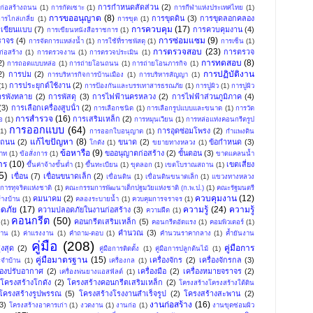
การกําหนดสัดส่วน
(2)
ก่อสร้างถนน
(1)
การกัดเซาะ
(1)
การกีฬาแห่งประเทศไทย
(1)
การขออนุญาต
(8)
การขุดดิน
(3)
การขุดลอกคลอง
ารไกล่เกลี่ย
(1)
การขุด
(1)
การควบคุม
(17)
เขียนแบบ
(7)
การควบคุมงาน
(4)
การเขียนหนังสือราชการ
(1)
การซ่อมแซม
(9)
ราจร
(4)
การจัดการแหล่งน้ำ
(1)
การใช้ที่ราชพัสดุ
(1)
การเซ็น
(1)
การตรวจสอบ
(23)
การตรวจ
่อสร้าง
(1)
การตรวจงาน
(1)
การตรวจประเมิน
(1)
การทดสอบ
(8)
2)
การถอดแบบหล่อ
(1)
การถ่ายโอนถนน
(1)
การถ่ายโอนภารกิจ
(1)
การปฏิบัติงาน
2)
การบ่ม
(2)
การบริหารกิจการบ้านเมือง
(1)
การบริหารสัญญา
(1)
การประยุกต์ใช้งาน
(2)
(1)
การป้องกันและบรรเทาสารธรณภัย
(1)
การปูผิว
(1)
การปูผิว
ารพังทลาย
(2)
การพัสดุ
(3)
การไฟฟ้านครหลวง
(2)
การไฟฟ้าส่วนภูมิภาค
(4)
(3)
การเลือกเครื่องสูบน้ํา
(2)
การเลือกชนิด
(1)
การเลือกรูปแบบและขนาด
(1)
การวัด
การสำรวจ
(16)
การเสริมเหล็ก
(2)
อ
(1)
การหมุนเวียน
(1)
การหล่อแท่งคอนกรีตรูป
การออกแบบ
(64)
การอุดซ่อมโพรง
(2)
(1)
การออกใบอนุญาต
(1)
กำแพงดิน
แก้ไขปัญหา
(8)
งถนน
(2)
ขนาด
(2)
ข้อกำหนด
(3)
โกดัง
(1)
ขยายทางหลวง
(1)
ข้อหารือ
(9)
ขออนุญาตก่อสร้าง
(2)
ขั้นตอน
(3)
พาท
(1)
ข้อสั่งการ
(1)
ขาดแคลนน้ำ
าร
(10)
เขตเสี่ยง
ขึ้นค่าจ้างขั้นต่ำ
(1)
ขึ้นทะเบียน
(1)
ขุดลอก
(1)
เขตโบราณสถาน
(1)
5)
เขื่อน
(7)
เขื่อนขนาดเล็ก
(2)
เขื่อนดิน
(1)
เขื่อนดินขนาดเล็ก
(1)
แขวงทางหลวง
ารทุจริตแห่งชาติ
(1)
คณะกรรมการพัฒนาเด็กปฐมวัยแห่งชาติ (ก.พ.ป.)
(1)
คณะรัฐมนตรี
ควบคุมงาน
(12)
คมนาคม
(2)
้างบ้าน
(1)
คลองระบายน้ำ
(1)
ควบคุมการจราจร
(1)
ดภัย
(17)
ความรู้
(24)
ความรู้
ความปลอดภัยในงานก่อสร้าง
(3)
ความฝืด
(1)
คอนกรีต
(50)
คอนกรีตเสริมเหล็ก
(5)
(1)
คอนกรีตอัดแรง
(1)
คอมพิวเตอร์
(1)
คำนวณ
(3)
าน
(1)
ค่าแรงงาน
(1)
คำถาม-ตอบ
(1)
คำนวนราคากลาง
(1)
ค้ำยันงาน
คู่มือ
(208)
คู่มือการ
งสุด
(2)
คู่มือการติดตั้ง
(1)
คู่มือการปลูกต้นไม้
(1)
คู่มือมาตรฐาน
(15)
เครื่องจักร
(2)
เครื่องจักรกล
(3)
ระจำบ้าน
(1)
เครื่องกล
(1)
ื่องปรับอากาศ
(2)
เครื่องมือ
(2)
เครื่องหมายจราจร
(2)
เครื่องพ่นยางแอสฟัลต์
(1)
โครงสร้างโกดัง
(2)
โครงสร้างคอนกรีตเสริมเหล็ก
(2)
โครงสร้างโครงสร้างใต้ดิน
โครงสร้างรูปพรรณ
(5)
โครงสร้างโรงงานสำเร็จรูป
(2)
โครงสร้างสะพาน
(2)
งานก่อสร้าง
(16)
3)
โครงสร้างอาคารเก่า
(1)
งวดงาน
(1)
งานก่อ
(1)
งานขุดซ่อมผิว