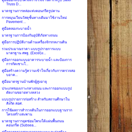
Truss D...
มาตรฐานการหล่อแท่งคอนกรีตรูปคาน
การหมุนเวียนวัสดุชั้นทางเดิมมาใช้งานใหม่
Pavement ...
คู่มือคลองระบายน้ำ
มาตรฐานการป้องกันอุบัติภัยทางถนน
คู่มือการปฏิบัติงานด้านเครื่องจักรกลงานดิน
รวมประมาณราคา แบบรูปรายการแบบ
มาตรฐาน สพฐ. (Excel)ง...
คู่มือการออกแบบอาคารระบายน้ำ และป้องการ
การกัดเซาะใ...
คู่มือสร้างความรู้ความเข้าใจเกี่ยวกับการตรวจสอ
บอาค...
คู่มือมาตรฐานบ้านพักผู้สูงอายุ
ประเภทของเกาะกลางถนน และการออกแบบรูป
ตัดงานขยายทางหลวง
แบบรูปรายการก่อสร้าง สำหรับสถานศึกษาใน
สังกัด สอศ.
การใช้ผลการสำรวจดินในการออกแบบฐานราก
โครงสร้างสะพาน
มาตรฐานการอุดซ่อมโพรงใต้แผ่นพื้นถนน
คอนกรีต (Subsea...
คู่มือการตรวจสอบการออกแบบและก่อสร้าง