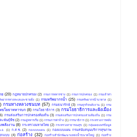
าย
(20)
กฎหมายปกครอง
(2)
กรมการทหารช่าง
(1)
กรมการปกครอง
(1)
กรมเจ้าท่า
กรมทรัพยากรน้ำ
(25)
ัพยากรทางทะเลและชายฝั่ง
(1)
กรมทรัพยากรน้ําบาดาล
(1)
)
กรมทางหลวงชนบท
(57)
กรมธนารักษ์
(3)
กรมธุรกิจพลังงาน
(1)
กรม
กรมโยธาธิการและผังเมือง
ุทธโยธาทหารบก
(8)
กรมโยธาธิการ
(3)
(6)
กรมส่งเสริมการปกครองท้องถิ่น
(3)
กรมส่งเสริมการปกครองส่วนท้องถิ่น
(1)
กรม
ะพันธุ์พืช
(2)
กรมอู่ทหารเรือ
(1)
กรรมการค่าจ้าง
(1)
กรรมาธิการ
(1)
กระทรวงการคลัง
งพลังงาน
(8)
กระทรวงมหาดไทย
(2)
กระทรวงสาธารณสุข
(1)
กลุ่มเผยแพร่ข้อมูล
ก.ส.ช.
(2)
กองแบบแผน กรมสนับสนุนบริการสุขภาพ
.อ.
(1)
กองแบบแผน
(1)
ก่อสร้าง
(32)
อกแบบ
(4)
ก่อสร้างสำนักพัฒนาแหล่งน้ำขนาดใหญ่
(1)
ก่อสร้าง