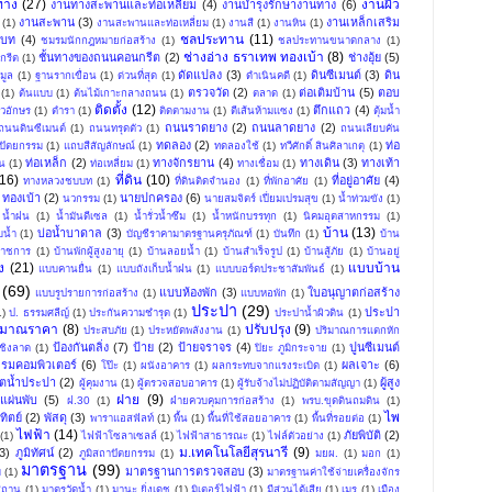
ทาง
(27)
งานผิว
งานทางสะพานและท่อเหลี่ยม
(4)
งานบำรุงรักษางานทาง
(6)
งานสะพาน
(3)
งานเหล็กเสริม
(1)
งานสะพานและท่อเหลี่ยม
(1)
งานสี
(1)
งานหิน
(1)
ชลประทาน
(11)
บท
(4)
ชมรมนักกฎหมายก่อสร้าง
(1)
ชลประทานขนาดกลาง
(1)
ช่างอ่าง ธราเทพ ทองเบ้า
(8)
ชั้นทางของถนนคอนกรีต
(2)
ช่างอุ้ย
(5)
กรีต
(1)
ดัดแปลง
(3)
ดินซีเมนต์
(3)
ดิน
มูล
(1)
ฐานรากเขื่อน
(1)
ด่วนที่สุด
(1)
ดำเนินคดี
(1)
ตรวจวัด
(2)
ต่อเติมบ้าน
(5)
ตอบ
(1)
ต้นแบบ
(1)
ต้นไม้เกาะกลางถนน
(1)
ตลาด
(1)
ติดตั้ง
(12)
ตึกแถว
(4)
ัวอักษร
(1)
ตำรา
(1)
ติดตามงาน
(1)
ตีเส้นห้ามแซง
(1)
ตุ้มน้ำ
ถนนราดยาง
(2)
ถนนลาดยาง
(2)
ถนนดินซีเมนต์
(1)
ถนนทรุดตัว
(1)
ถนนเลียบคัน
ทดลอง
(2)
ท่อ
ปัตยกรรม
(1)
แถบสีสัญลักษณ์
(1)
ทดลองใช้
(1)
ทวีศักดิ์ สินศิลาเกตุ
(1)
ท่อเหล็ก
(2)
ทางจักรยาน
(4)
ทางเดิน
(3)
ทางเท้า
น
(1)
ท่อเหลี่ยม
(1)
ทางเชื่อม
(1)
(16)
ที่ดิน
(10)
ที่อยู่อาศัย
(4)
ทางหลวงชบบท
(1)
ที่ดินติดจำนอง
(1)
ที่พักอาศัย
(1)
ทองเบ้า
(2)
นายปกครอง
(6)
นวกรรม
(1)
นายสมจิตร์ เปี่ยมเปรมสุข
(1)
น้ำท่วมขัง
(1)
น้ำฝน
(1)
น้ำมันดีเซล
(1)
น้ำรั่วน้ำซึม
(1)
น้ำหนักบรรทุก
(1)
นิคมอุตสาหกรรม
(1)
บ้าน
(13)
บ่อน้ำบาดาล
(3)
บน้ำ
(1)
บัญชีราคามาตรฐานครุภัณฑ์
(1)
บันทึก
(1)
บ้าน
าราชการ
(1)
บ้านพักผู้สูงอายุ
(1)
บ้านลอยน้ำ
(1)
บ้านสำเร็จรูป
(1)
บ้านสู้ภัย
(1)
บ้านอยู่
ง
(21)
แบบบ้าน
แบบคานยื่น
(1)
แบบถังเก็บน้ำฝน
(1)
แบบบอร์ดประชาสัมพันธ์
(1)
(69)
แบบห้องพัก
(3)
ใบอนุญาตก่อสร้าง
แบบรูปรายการก่อสร้าง
(1)
แบบหอพัก
(1)
ประปา
(29)
ประปา
1)
ป. ธรรมศลีญ์
(1)
ประกันความชำรุด
(1)
ประปาน้ำผิวดิน
(1)
ะมาณราคา
(8)
ปรับปรุง
(9)
ประสบภัย
(1)
ประหยัดพลังงาน
(1)
ปริมาณการแตกหัก
ป้องกันตลิ่ง
(7)
ป้าย
(2)
ป้ายจราจร
(4)
ปูนซีเมนต์
ชิงลาด
(1)
ปิยะ ภูมิกระจาย
(1)
รมคอมพิวเตอร์
(6)
ผลเจาะ
(6)
โป๊ะ
(1)
ผนังอาคาร
(1)
ผลกระทบจากแรงระเบิด
(1)
ิตน้ำประปา
(2)
ผู้สูง
ผู้คุมงาน
(1)
ผู้ตรวจสอบอาคาร
(1)
ผู้รับจ้างไม่ปฏิบัติตามสัญญา
(1)
ฝาย
(9)
แผ่นพับ
(5)
ฝ.30
(1)
ฝ่ายควบคุมการก่อสร้าง
(1)
พรบ.ขุดดินถมดิน
(1)
ไพ
ิตย์
(2)
พัสดุ
(3)
พาราแอสฟัลท์
(1)
พื้น
(1)
พื้นที่ใช้สอยอาคาร
(1)
พื้นที่รอยต่อ
(1)
ไฟฟ้า
(14)
ภัยพิบัติ
(2)
(1)
ไฟฟ้าโซลาเซลล์
(1)
ไฟฟ้าสาธารณะ
(1)
ไฟล์ตัวอย่าง
(1)
ม.เทคโนโลยีสุรนารี
(9)
3)
ภูมิทัศน์
(2)
ภูมิสถาปัตยกรรม
(1)
มยผ.
(1)
มอก
(1)
มาตรฐาน
(99)
มาตรฐานการตรวจสอบ
(3)
ม
(1)
มาตรฐานค่าใช้จ่ายเครื่องจักร
สถาน
(1)
มาตรวัดน้ำ
(1)
มานะ ยิ่งเดช
(1)
มิเตอร์ไฟฟ้า
(1)
มีส่วนได้เสีย
(1)
เมรุ
(1)
เมือง