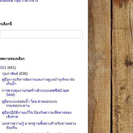
acebook กลุ่ม ราคากลาง
าบล็อกนี้
บทความของบล็อก
2021
(661)
▼
กุมภาพันธ์
(636)
คู่มือการบริหารจัดการและการดูแลบำรุงรักษาถัง
เก็บน้ำ
การควบคุมงานก่อสร้างผิวแบบเคพซีล(Cape
Seal)
คู่มือระบบท่อส่งน้ำ โดย ฝ่ายออกแบบ
กรมชลประทาน
คู่มือปฎิบัติงานแก้ไข ป้องกันความเสียหายของ
เชิงลาด
เอกสารความรู้ มาตรฐานชั้นทางสำหรับทางหลวง
ท้องถิ่น