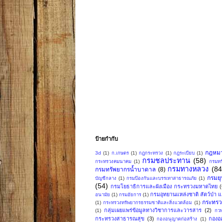
ป้ายกำกับ
กฎหม
3d
(1)
ก.เกษตร
(1)
กฎกระทรวง
(1)
กฎระเบียบ
(1)
กรมชลประทาน
(58)
กระทรวงคมนาคม
(1)
กรมทร
กรมทางหลวง
(84
กรมทรัพยากรน้ำบาดาล
(8)
กรมย
บัญชีกลาง
(1)
กรมป้องกันและบรรเทาสาธารณภัย
(1)
(54)
กรมโยธาธิการและผังเมือง กระทรวงมหาดไทย
กรมอุทยานแหล่งชาติ สัตว์ป่า แล
อนามัย
(1)
กรมอัยการ
(1)
กระทรว
(1)
กระทรวงทรัพยากรธรรมชาติและสิ่งแวดล้อม
(1)
กลุ่มเผยแพร่ข้อมูลทางวิชาการและวารสาร
(2)
(1)
กวพ
กระทรวงสาธารณสุข
(3)
กองอ
กองอนุญาตก่อสร้าง
(1)