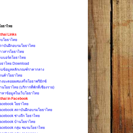
โยธาไทย
thai Links
ว็บโยธาไทย
ถาบันฝึกอบรมโยธาไทย
่าวสารโยธาไทย
ว็บบอร์ดโยธาไทย
ยธาไทย Download
ว็บข้อมูลหลักเกณฑ์ราคากลาง
้านค้าโยธาไทย
างมะตอยผสมเสร็จโยธาพรีมิกซ์
้านโยธาไทย (บริการที่พักที่เชียงราย)
้าหาข้อมูลในเว็บโยธาไทย
thai in Facebook
acebook โยธาไทย
acebook สถาบันฝึกอบรมโยธาไทย
acebook ช่างถึก โยธาไทย
acebook บ้านโยธาไทย
acebook กลุ่ม ชมรมโยธาไทย