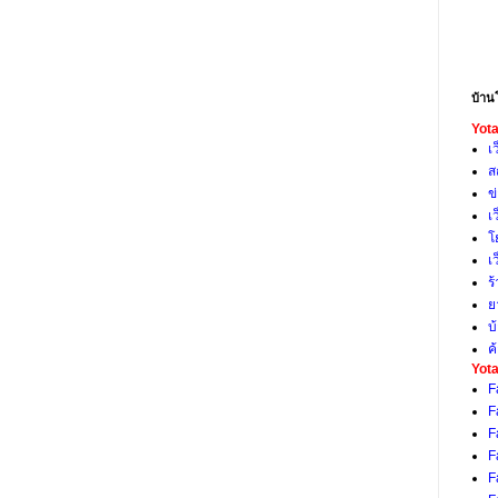
บ้าน
Yota
เ
ส
ข
เ
โ
เ
ร
ย
บ
ค
Yota
F
F
F
F
F