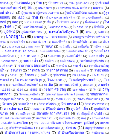
ป้องกันตลิ่ง
(7)
ป้าย
(2)
ป้ายจราจร
(4)
ปูนซีเมนต์
ชิงลาด
(1)
ปิยะ ภูมิกระจาย
(1)
รมคอมพิวเตอร์
(6)
ผลเจาะ
(6)
โป๊ะ
(1)
ผนังอาคาร
(1)
ผลกระทบจากแรงระเบิด
(1)
ิตน้ำประปา
(2)
ผู้สูง
ผู้คุมงาน
(1)
ผู้ตรวจสอบอาคาร
(1)
ผู้รับจ้างไม่ปฏิบัติตามสัญญา
(1)
ฝาย
(9)
แผ่นพับ
(5)
ฝ.30
(1)
ฝ่ายควบคุมการก่อสร้าง
(1)
พรบ.ขุดดินถมดิน
(1)
ไพ
ิตย์
(2)
พัสดุ
(3)
พาราแอสฟัลท์
(1)
พื้น
(1)
พื้นที่ใช้สอยอาคาร
(1)
พื้นที่รอยต่อ
(1)
ไฟฟ้า
(14)
ภัยพิบัติ
(2)
(1)
ไฟฟ้าโซลาเซลล์
(1)
ไฟฟ้าสาธารณะ
(1)
ไฟล์ตัวอย่าง
(1)
ม.เทคโนโลยีสุรนารี
(9)
3)
ภูมิทัศน์
(2)
ภูมิสถาปัตยกรรม
(1)
มยผ.
(1)
มอก
(1)
มาตรฐาน
(99)
มาตรฐานการตรวจสอบ
(3)
ม
(1)
มาตรฐานค่าใช้จ่ายเครื่องจักร
สถาน
(1)
มาตรวัดน้ำ
(1)
มานะ ยิ่งเดช
(1)
มิเตอร์ไฟฟ้า
(1)
มีส่วนได้เสีย
(1)
เมรุ
(1)
เมือง
รถขุด
(2)
ิ
(1)
ยางมะตอย
(1)
ยานพาหนะ
(1)
รถนำเที่ยว
(1)
รถปั้นจั่น
(1)
รหัสงาน
(1)
(3)
ระบบควบคุมคุณภาพ
(4)
ระบบโครง
ระบบเคเบิลใต้ดิน
(1)
ระบบโครงข้อแข็ง
(1)
ระบบประปา
(24)
ระบบนิเวศ
(2)
ระบบไฟฟ้า
(4)
ระบบส่งน้ำ
(4)
ระบบเปียก
(1)
ระบายน้ำ
(8)
t Connection
(1)
ระเบียบ
(1)
ระเบียบพัสดุ
(1)
ระเบียบพัสดุท้องถิ่น
(1)
ราคากลางวัสดุก่อสร้าง
(2)
มพิวเตอร์
(1)
ราคาจ้าง
(1)
ราคาซื้อ
(1)
ราคาพื้นฐานวัสดุ
น้ำ
(2)
ราชการ
(2)
ราชพัสดุ
(2)
รายการคำนวณ
(5)
รายงานผล
รายงานช่าง
(1)
รื้อถอน
(3)
รูปพรรณ
(2)
ราย
(1)
รีดร้อน
(1)
รุกล้ำ
(1)
เรือขุดลอก
(1)
แรงดันลม
(1)
โรงจอดรถ
(6)
โรงแปลรูปขนาดเล็ก
(3)
โรง
ารสัตว์
(1)
โรงงานระบบสำเร็จรูป
(1)
ละเมิด
(3)
ลาดเชิง
ยหาย
(1)
ลวดเหล็กเคลือบสังกะสี
(1)
ละเลยต่อหน้าที่
(1)
ลักษณะ
(1)
วัสดุ
)
วรรัตน์ ศิริเจริญ
(5)
ว1185
(1)
ว214
(1)
ว2883
(1)
วอลเล่ย์บอล
(1)
วัด
(1)
นวิศวกรรม
(2)
วัสดุมวลรวม ​
วัสดุตกแต่งปิดผิว
(1)
วัสดุเทอร์โมพลาสติกสะท้อนแสง
(1)
วัสดุอุปกรณ์ก่อสร้าง
(1)
วางบนดินบดอัด
(1)
วางผังชุมชน
(1)
วิเคราะห์หน่วยแรง
(1)
วิธี
วิศวกรรม
(14)
วิศวกร
(2)
1)
วิศวกรโยธา
(1)
วิศวกรรไฟฟ้า
(1)
วิศวกรรมจราจร
(1)
ศาลปกครอง
(11)
3)
ศิริพงษ์ พัดชา
(5)
ศูนย์เด็กเล็ก
(3)
ศาสนา
(1)
ศูนย์พิบัติภัย
ุขภาพ
(4)
สถานสงเคราะห์คนชรา
(4)
สถานศึกษา
(1)
สถานีสูบน้ำด้วยไฟฟ้า
(1)
ทคโนโลยีแห่งประเทศไทยม
(1)
สถาปัตยกรรม
(1)
สนามแข่งขัน
(1)
สพฐ
(1)
สภาพแวดล้อม
ว่างแห่งประเทศไทย
(2)
สมาคมสถาปนิกสยามในพระบรมราชูปถัมภ์
(2)
สมาคม
สะพาน
(11)
ณะ
(1)
สวิทช์ทำงานด้วยแสง
(1)
สอบเลื่อนระดับ
(1)
สัญญาจ้างเหมา
(1)
3)
สำนักการโยธา กรุงเทพมหานคร
(7)
สำนักเครื่องจักรกล
(2)
สำนักงาน
(1)