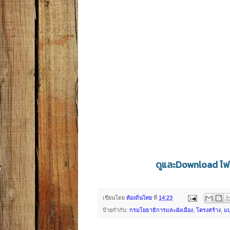
ดูและDownload ไฟล
เขียนโดย
ท้องถิ่นไทย
ที่
14:23
ป้ายกำกับ:
กรมโยธาธิการและผังเมือง
,
โครงสร้าง
,
แ