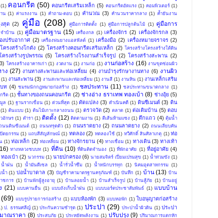
คอนกรีต
(50)
คอนกรีตเสริมเหล็ก
(5)
(1)
คอนกรีตอัดแรง
(1)
คอมพิวเตอร์
(1)
คำนวณ
(3)
าน
(1)
ค่าแรงงาน
(1)
คำถาม-ตอบ
(1)
คำนวนราคากลาง
(1)
ค้ำยันงาน
คู่มือ
(208)
คู่มือการ
งสุด
(2)
คู่มือการติดตั้ง
(1)
คู่มือการปลูกต้นไม้
(1)
คู่มือมาตรฐาน
(15)
เครื่องจักร
(2)
เครื่องจักรกล
(3)
ระจำบ้าน
(1)
เครื่องกล
(1)
ื่องปรับอากาศ
(2)
เครื่องมือ
(2)
เครื่องหมายจราจร
(2)
เครื่องพ่นยางแอสฟัลต์
(1)
โครงสร้างโกดัง
(2)
โครงสร้างคอนกรีตเสริมเหล็ก
(2)
โครงสร้างโครงสร้างใต้ดิน
โครงสร้างรูปพรรณ
(5)
โครงสร้างโรงงานสำเร็จรูป
(2)
โครงสร้างสะพาน
(2)
งานก่อสร้าง
(16)
3)
โครงสร้างอาคารเก่า
(1)
งวดงาน
(1)
งานก่อ
(1)
งานขุดซ่อมผิว
ทาง
(27)
งานผิว
งานทางสะพานและท่อเหลี่ยม
(4)
งานบำรุงรักษางานทาง
(6)
งานสะพาน
(3)
งานเหล็กเสริม
(1)
งานสะพานและท่อเหลี่ยม
(1)
งานสี
(1)
งานหิน
(1)
ชลประทาน
(11)
บท
(4)
ชมรมนักกฎหมายก่อสร้าง
(1)
ชลประทานขนาดกลาง
(1)
ช่างอ่าง ธราเทพ ทองเบ้า
(8)
ชั้นทางของถนนคอนกรีต
(2)
ช่างอุ้ย
(5)
กรีต
(1)
ดัดแปลง
(3)
ดินซีเมนต์
(3)
ดิน
มูล
(1)
ฐานรากเขื่อน
(1)
ด่วนที่สุด
(1)
ดำเนินคดี
(1)
ตรวจวัด
(2)
ต่อเติมบ้าน
(5)
ตอบ
(1)
ต้นแบบ
(1)
ต้นไม้เกาะกลางถนน
(1)
ตลาด
(1)
ติดตั้ง
(12)
ตึกแถว
(4)
ัวอักษร
(1)
ตำรา
(1)
ติดตามงาน
(1)
ตีเส้นห้ามแซง
(1)
ตุ้มน้ำ
ถนนราดยาง
(2)
ถนนลาดยาง
(2)
ถนนดินซีเมนต์
(1)
ถนนทรุดตัว
(1)
ถนนเลียบคัน
ทดลอง
(2)
ท่อ
ปัตยกรรม
(1)
แถบสีสัญลักษณ์
(1)
ทดลองใช้
(1)
ทวีศักดิ์ สินศิลาเกตุ
(1)
ท่อเหล็ก
(2)
ทางจักรยาน
(4)
ทางเดิน
(3)
ทางเท้า
น
(1)
ท่อเหลี่ยม
(1)
ทางเชื่อม
(1)
(16)
ที่ดิน
(10)
ที่อยู่อาศัย
(4)
ทางหลวงชบบท
(1)
ที่ดินติดจำนอง
(1)
ที่พักอาศัย
(1)
ทองเบ้า
(2)
นายปกครอง
(6)
นวกรรม
(1)
นายสมจิตร์ เปี่ยมเปรมสุข
(1)
น้ำท่วมขัง
(1)
น้ำฝน
(1)
น้ำมันดีเซล
(1)
น้ำรั่วน้ำซึม
(1)
น้ำหนักบรรทุก
(1)
นิคมอุตสาหกรรม
(1)
บ้าน
(13)
บ่อน้ำบาดาล
(3)
บน้ำ
(1)
บัญชีราคามาตรฐานครุภัณฑ์
(1)
บันทึก
(1)
บ้าน
าราชการ
(1)
บ้านพักผู้สูงอายุ
(1)
บ้านลอยน้ำ
(1)
บ้านสำเร็จรูป
(1)
บ้านสู้ภัย
(1)
บ้านอยู่
ง
(21)
แบบบ้าน
แบบคานยื่น
(1)
แบบถังเก็บน้ำฝน
(1)
แบบบอร์ดประชาสัมพันธ์
(1)
(69)
แบบห้องพัก
(3)
ใบอนุญาตก่อสร้าง
แบบรูปรายการก่อสร้าง
(1)
แบบหอพัก
(1)
ประปา
(29)
ประปา
1)
ป. ธรรมศลีญ์
(1)
ประกันความชำรุด
(1)
ประปาน้ำผิวดิน
(1)
ะมาณราคา
(8)
ปรับปรุง
(9)
ประสบภัย
(1)
ประหยัดพลังงาน
(1)
ปริมาณการแตกหัก