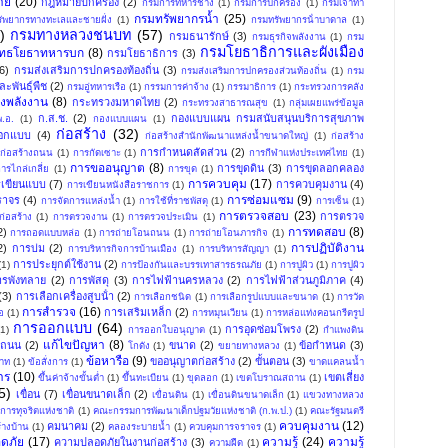
าย
(20)
กฎหมายปกครอง
(2)
กรมการทหารช่าง
(1)
กรมการปกครอง
(1)
กรมเจ้าท่า
กรมทรัพยากรน้ำ
(25)
ัพยากรทางทะเลและชายฝั่ง
(1)
กรมทรัพยากรน้ําบาดาล
(1)
)
กรมทางหลวงชนบท
(57)
กรมธนารักษ์
(3)
กรมธุรกิจพลังงาน
(1)
กรม
กรมโยธาธิการและผังเมือง
ุทธโยธาทหารบก
(8)
กรมโยธาธิการ
(3)
(6)
กรมส่งเสริมการปกครองท้องถิ่น
(3)
กรมส่งเสริมการปกครองส่วนท้องถิ่น
(1)
กรม
ะพันธุ์พืช
(2)
กรมอู่ทหารเรือ
(1)
กรรมการค่าจ้าง
(1)
กรรมาธิการ
(1)
กระทรวงการคลัง
งพลังงาน
(8)
กระทรวงมหาดไทย
(2)
กระทรวงสาธารณสุข
(1)
กลุ่มเผยแพร่ข้อมูล
ก.ส.ช.
(2)
กองแบบแผน กรมสนับสนุนบริการสุขภาพ
.อ.
(1)
กองแบบแผน
(1)
ก่อสร้าง
(32)
อกแบบ
(4)
ก่อสร้างสำนักพัฒนาแหล่งน้ำขนาดใหญ่
(1)
ก่อสร้าง
การกําหนดสัดส่วน
(2)
ก่อสร้างถนน
(1)
การกัดเซาะ
(1)
การกีฬาแห่งประเทศไทย
(1)
การขออนุญาต
(8)
การขุดดิน
(3)
การขุดลอกคลอง
ารไกล่เกลี่ย
(1)
การขุด
(1)
การควบคุม
(17)
เขียนแบบ
(7)
การควบคุมงาน
(4)
การเขียนหนังสือราชการ
(1)
การซ่อมแซม
(9)
ราจร
(4)
การจัดการแหล่งน้ำ
(1)
การใช้ที่ราชพัสดุ
(1)
การเซ็น
(1)
การตรวจสอบ
(23)
การตรวจ
่อสร้าง
(1)
การตรวจงาน
(1)
การตรวจประเมิน
(1)
การทดสอบ
(8)
2)
การถอดแบบหล่อ
(1)
การถ่ายโอนถนน
(1)
การถ่ายโอนภารกิจ
(1)
การปฏิบัติงาน
2)
การบ่ม
(2)
การบริหารกิจการบ้านเมือง
(1)
การบริหารสัญญา
(1)
การประยุกต์ใช้งาน
(2)
(1)
การป้องกันและบรรเทาสารธรณภัย
(1)
การปูผิว
(1)
การปูผิว
ารพังทลาย
(2)
การพัสดุ
(3)
การไฟฟ้านครหลวง
(2)
การไฟฟ้าส่วนภูมิภาค
(4)
(3)
การเลือกเครื่องสูบน้ํา
(2)
การเลือกชนิด
(1)
การเลือกรูปแบบและขนาด
(1)
การวัด
การสำรวจ
(16)
การเสริมเหล็ก
(2)
อ
(1)
การหมุนเวียน
(1)
การหล่อแท่งคอนกรีตรูป
การออกแบบ
(64)
การอุดซ่อมโพรง
(2)
(1)
การออกใบอนุญาต
(1)
กำแพงดิน
แก้ไขปัญหา
(8)
งถนน
(2)
ขนาด
(2)
ข้อกำหนด
(3)
โกดัง
(1)
ขยายทางหลวง
(1)
ข้อหารือ
(9)
ขออนุญาตก่อสร้าง
(2)
ขั้นตอน
(3)
พาท
(1)
ข้อสั่งการ
(1)
ขาดแคลนน้ำ
าร
(10)
เขตเสี่ยง
ขึ้นค่าจ้างขั้นต่ำ
(1)
ขึ้นทะเบียน
(1)
ขุดลอก
(1)
เขตโบราณสถาน
(1)
5)
เขื่อน
(7)
เขื่อนขนาดเล็ก
(2)
เขื่อนดิน
(1)
เขื่อนดินขนาดเล็ก
(1)
แขวงทางหลวง
ารทุจริตแห่งชาติ
(1)
คณะกรรมการพัฒนาเด็กปฐมวัยแห่งชาติ (ก.พ.ป.)
(1)
คณะรัฐมนตรี
ควบคุมงาน
(12)
คมนาคม
(2)
้างบ้าน
(1)
คลองระบายน้ำ
(1)
ควบคุมการจราจร
(1)
ดภัย
(17)
ความรู้
(24)
ความรู้
ความปลอดภัยในงานก่อสร้าง
(3)
ความฝืด
(1)