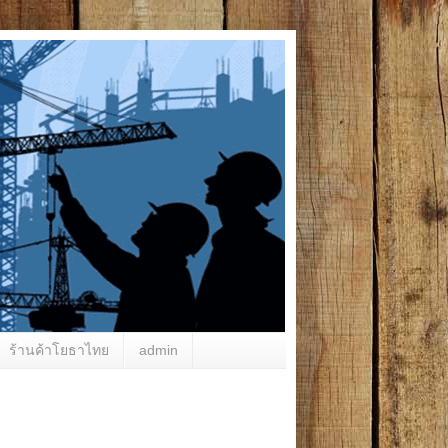
ร้านค้าโยธาไทย
admin