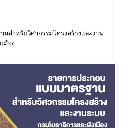
นสำหรับวิศวกรรมโครงสร้างและงาน
เมือง