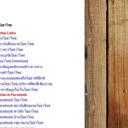
โยธาไทย
thai Links
ว็บโยธาไทย
ถาบันฝึกอบรมโยธาไทย
่าวสารโยธาไทย
ว็บบอร์ดโยธาไทย
ยธาไทย Download
ว็บข้อมูลหลักเกณฑ์ราคากลาง
้านค้าโยธาไทย
างมะตอยผสมเสร็จโยธาพรีมิกซ์
้านโยธาไทย (บริการที่พักที่เชียงราย)
้าหาข้อมูลในเว็บโยธาไทย
thai in Facebook
acebook โยธาไทย
acebook สถาบันฝึกอบรมโยธาไทย
acebook ช่างถึก โยธาไทย
acebook บ้านโยธาไทย
acebook กลุ่ม ชมรมโยธาไทย