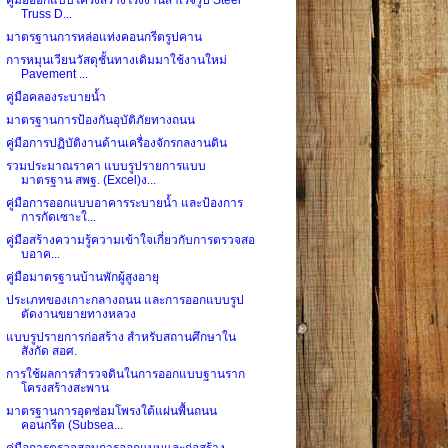
Truss D...
มาตรฐานการหล่อแท่งคอนกรีตรูปคาน
การหมุนเวียนวัสดุชั้นทางเดิมมาใช้งานใหม่
Pavement ...
คู่มือคลองระบายน้ำ
มาตรฐานการป้องกันอุบัติภัยทางถนน
คู่มือการปฏิบัติงานด้านเครื่องจักรกลงานดิน
รวมประมาณราคา แบบรูปรายการแบบ
มาตรฐาน สพฐ. (Excel)ง...
คู่มือการออกแบบอาคารระบายน้ำ และป้องการ
การกัดเซาะใ...
คู่มือสร้างความรู้ความเข้าใจเกี่ยวกับการตรวจสอ
บอาค...
คู่มือมาตรฐานบ้านพักผู้สูงอายุ
ประเภทของเกาะกลางถนน และการออกแบบรูป
ตัดงานขยายทางหลวง
แบบรูปรายการก่อสร้าง สำหรับสถานศึกษาใน
สังกัด สอศ.
การใช้ผลการสำรวจดินในการออกแบบฐานราก
โครงสร้างสะพาน
มาตรฐานการอุดซ่อมโพรงใต้แผ่นพื้นถนน
คอนกรีต (Subsea...
คู่มือการตรวจสอบการออกแบบและก่อสร้าง