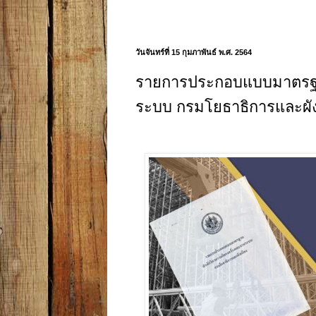
วันจันทร์ที่ 15 กุมภาพันธ์ พ.ศ. 2564
รายการประกอบแบบมาตรฐา
ระบบ กรมโยธาธิการและผัง