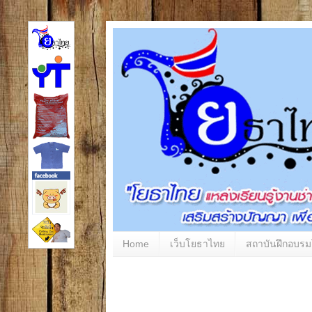
Home
เว็บโยธาไทย
สถาบันฝึกอบร