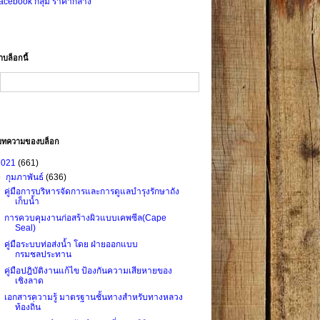
acebook กลุ่ม ราคากลาง
าบล็อกนี้
บทความของบล็อก
2021
(661)
▼
กุมภาพันธ์
(636)
คู่มือการบริหารจัดการและการดูแลบำรุงรักษาถัง
เก็บน้ำ
การควบคุมงานก่อสร้างผิวแบบเคพซีล(Cape
Seal)
คู่มือระบบท่อส่งน้ำ โดย ฝ่ายออกแบบ
กรมชลประทาน
คู่มือปฎิบัติงานแก้ไข ป้องกันความเสียหายของ
เชิงลาด
เอกสารความรู้ มาตรฐานชั้นทางสำหรับทางหลวง
ท้องถิ่น