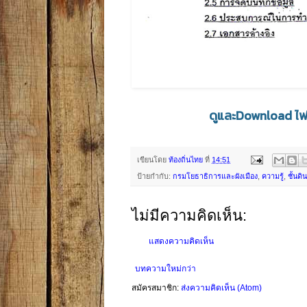
ดูและDownload ไฟล
เขียนโดย
ท้องถิ่นไทย
ที่
14:51
ป้ายกำกับ:
กรมโยธาธิการและผังเมือง
,
ความรู้
,
ชั้นดิน
ไม่มีความคิดเห็น:
แสดงความคิดเห็น
บทความใหม่กว่า
สมัครสมาชิก:
ส่งความคิดเห็น (Atom)