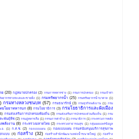
าย
(20)
กฎหมายปกครอง
(2)
กรมการทหารช่าง
(1)
กรมการปกครอง
(1)
กรมเจ้าท่า
กรมทรัพยากรน้ำ
(25)
ัพยากรทางทะเลและชายฝั่ง
(1)
กรมทรัพยากรน้ําบาดาล
(1)
)
กรมทางหลวงชนบท
(57)
กรมธนารักษ์
(3)
กรมธุรกิจพลังงาน
(1)
กรม
กรมโยธาธิการและผังเมือง
ุทธโยธาทหารบก
(8)
กรมโยธาธิการ
(3)
(6)
กรมส่งเสริมการปกครองท้องถิ่น
(3)
กรมส่งเสริมการปกครองส่วนท้องถิ่น
(1)
กรม
ะพันธุ์พืช
(2)
กรมอู่ทหารเรือ
(1)
กรรมการค่าจ้าง
(1)
กรรมาธิการ
(1)
กระทรวงการคลัง
งพลังงาน
(8)
กระทรวงมหาดไทย
(2)
กระทรวงสาธารณสุข
(1)
กลุ่มเผยแพร่ข้อมูล
ก.ส.ช.
(2)
กองแบบแผน กรมสนับสนุนบริการสุขภาพ
.อ.
(1)
กองแบบแผน
(1)
ก่อสร้าง
(32)
อกแบบ
(4)
ก่อสร้างสำนักพัฒนาแหล่งน้ำขนาดใหญ่
(1)
ก่อสร้าง