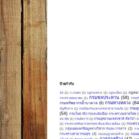
ป้ายกำกับ
กฎหม
3d
(1)
ก.เกษตร
(1)
กฎกระทรวง
(1)
กฎระเบียบ
(1)
กรมชลประทาน
(58)
กระทรวงคมนาคม
(1)
กรมทร
กรมทางหลวง
(84
กรมทรัพยากรน้ำบาดาล
(8)
กรมย
บัญชีกลาง
(1)
กรมป้องกันและบรรเทาสาธารณภัย
(1)
(54)
กรมโยธาธิการและผังเมือง กระทรวงมหาดไทย
กรมอุทยานแหล่งชาติ สัตว์ป่า แล
อนามัย
(1)
กรมอัยการ
(1)
กระทรว
(1)
กระทรวงทรัพยากรธรรมชาติและสิ่งแวดล้อม
(1)
กลุ่มเผยแพร่ข้อมูลทางวิชาการและวารสาร
(2)
(1)
กวพ
กระทรวงสาธารณสุข
(3)
กองอ
กองอนุญาตก่อสร้าง
(1)
การก่อสร้าง
(47)