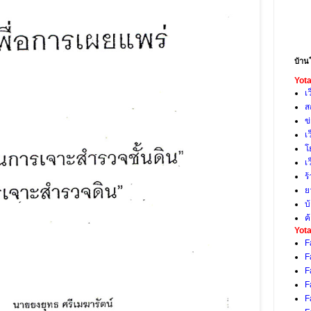
บ้าน
Yota
เ
ส
ข
เ
โ
เ
ร
ย
บ
ค
Yota
F
F
F
F
F