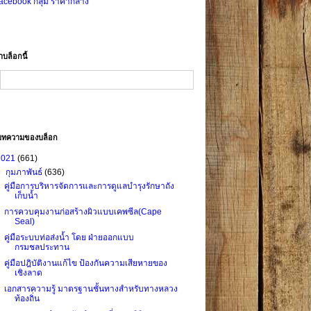
acebook กลุ่ม ราคากลาง
าบล็อกนี้
บทความของบล็อก
2021
(661)
▼
กุมภาพันธ์
(636)
คู่มือการบริหารจัดการและการดูแลบำรุงรักษาถัง
เก็บน้ำ
การควบคุมงานก่อสร้างผิวแบบเคพซีล(Cape
Seal)
คู่มือระบบท่อส่งน้ำ โดย ฝ่ายออกแบบ
กรมชลประทาน
คู่มือปฎิบัติงานแก้ไข ป้องกันความเสียหายของ
เชิงลาด
เอกสารความรู้ มาตรฐานชั้นทางสำหรับทางหลวง
ท้องถิ่น