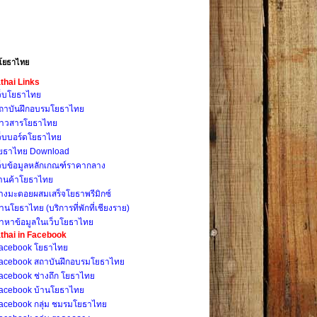
โยธาไทย
thai Links
ว็บโยธาไทย
ถาบันฝึกอบรมโยธาไทย
่าวสารโยธาไทย
ว็บบอร์ดโยธาไทย
ยธาไทย Download
ว็บข้อมูลหลักเกณฑ์ราคากลาง
้านค้าโยธาไทย
างมะตอยผสมเสร็จโยธาพรีมิกซ์
้านโยธาไทย (บริการที่พักที่เชียงราย)
้าหาข้อมูลในเว็บโยธาไทย
thai in Facebook
acebook โยธาไทย
acebook สถาบันฝึกอบรมโยธาไทย
acebook ช่างถึก โยธาไทย
acebook บ้านโยธาไทย
acebook กลุ่ม ชมรมโยธาไทย