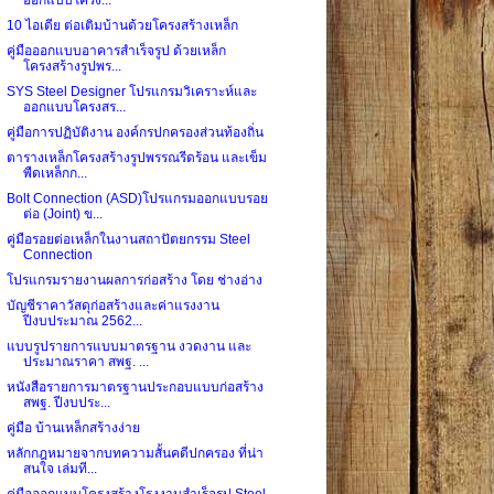
10 ไอเดีย ต่อเติมบ้านด้วยโครงสร้างเหล็ก
คู่มือออกแบบอาคารสำเร็จรูป ด้วยเหล็ก
โครงสร้างรูปพร...
SYS Steel Designer โปรแกรมวิเคราะห์และ
ออกแบบโครงสร...
คู่มือการปฏิบัติงาน องค์กรปกครองส่วนท้องถิ่น
ตารางเหล็กโครงสร้างรูปพรรณรีดร้อน และเข็ม
พืดเหล็กก...
Bolt Connection (ASD)โปรแกรมออกแบบรอย
ต่อ (Joint) ข...
คู่มือรอยต่อเหล็กในงานสถาปัตยกรรม Steel
Connection
โปรแกรมรายงานผลการก่อสร้าง โดย ช่างอ่าง
บัญชีราคาวัสดุก่อสร้างและค่าแรงงาน
ปีงบประมาณ 2562...
แบบรูปรายการแบบมาตรฐาน งวดงาน และ
ประมาณราคา สพฐ. ...
หนังสือรายการมาตรฐานประกอบแบบก่อสร้าง
สพฐ. ปีงบประ...
คู่มือ บ้านเหล็กสร้างง่าย
หลักกฎหมายจากบทความสั้นคดีปกครอง ที่น่า
สนใจ เล่มที...
คู่มือออกแบบโครงสร้างโรงงานสำเร็จรูป Steel