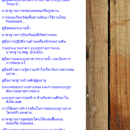
Truss D...
มาตรฐานการหล่อแท่งคอนกรีตรูปคาน
การหมุนเวียนวัสดุชั้นทางเดิมมาใช้งานใหม่
Pavement ...
คู่มือคลองระบายน้ำ
มาตรฐานการป้องกันอุบัติภัยทางถนน
คู่มือการปฏิบัติงานด้านเครื่องจักรกลงานดิน
รวมประมาณราคา แบบรูปรายการแบบ
มาตรฐาน สพฐ. (Excel)ง...
คู่มือการออกแบบอาคารระบายน้ำ และป้องการ
การกัดเซาะใ...
คู่มือสร้างความรู้ความเข้าใจเกี่ยวกับการตรวจสอ
บอาค...
คู่มือมาตรฐานบ้านพักผู้สูงอายุ
ประเภทของเกาะกลางถนน และการออกแบบรูป
ตัดงานขยายทางหลวง
แบบรูปรายการก่อสร้าง สำหรับสถานศึกษาใน
สังกัด สอศ.
การใช้ผลการสำรวจดินในการออกแบบฐานราก
โครงสร้างสะพาน
มาตรฐานการอุดซ่อมโพรงใต้แผ่นพื้นถนน
คอนกรีต (Subsea...
คู่มือการตรวจสอบการออกแบบและก่อสร้าง