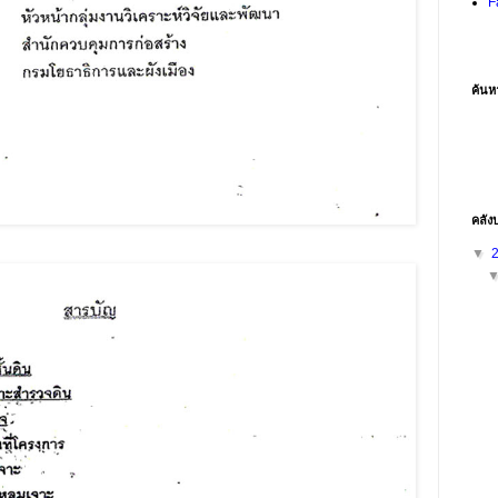
F
ค้นห
คลัง
▼