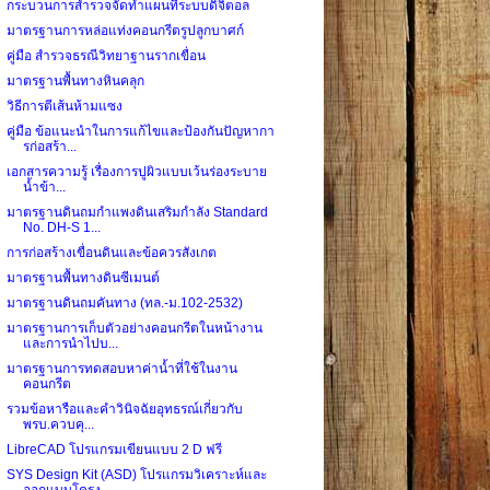
กระบวนการสำรวจจัดทำแผนที่ระบบดิจิตอล
มาตรฐานการหล่อแท่งคอนกรีตรูปลูกบาศก์
คู่มือ สำรวจธรณีวิทยาฐานรากเขื่อน
มาตรฐานพื้นทางหินคลุก
วิธีการตีเส้นห้ามแซง
คู่มือ ข้อแนะนำในการแก้ไขและป้องกันปัญหากา
รก่อสร้า...
เอกสารความรู้ เรื่องการปูผิวแบบเว้นร่องระบาย
น้ำข้า...
มาตรฐานดินถมกำแพงดินเสริมกำลัง Standard
No. DH-S 1...
การก่อสร้างเขื่อนดินและข้อควรสังเกต
มาตรฐานพื้นทางดินซีเมนต์
มาตรฐานดินถมคันทาง (ทล.-ม.102-2532)
มาตรฐานการเก็บตัวอย่างคอนกรีตในหน้างาน
และการนำไปบ...
มาตรฐานการทดสอบหาค่าน้ำที่ใช้ในงาน
คอนกรีต
รวมข้อหารือและคำวินิจฉัยอุทธรณ์เกี่ยวกับ
พรบ.ควบคุ...
LibreCAD โปรแกรมเขียนแบบ 2 D ฟรี
SYS Design Kit (ASD) โปรแกรมวิเคราะห์และ
ออกแบบโครง...