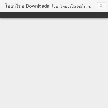
โยธาไทย Downloads
โยธาไทย : เป็นไซต์รวมข้อมูลความรู้ สำหรับช่างโยธา นายช่างโยธา วิศวกรโยธา ตลอดจนความรู้สำหรับผู้ที่ปฏิบัติงานในองค์กรปกครองส่วนท้องถิ่น จัดทำโดย นายอภิสิทธิ์ มากสุวรรณ โยธา, โยธาไทย,ช่างโยธา, นายช่างโยธา,วิศวกร, วิศวกรรม, ราคากลาง,หลักเกณฑ์การคำนวณราคากลาง, ราคาวัสดุก่อสร้าง, ราคาพาณิชย์จังหวัด, ค่าขนส่ง, ค่าเสื่อม, ค่าอำนวยการ, ถอดแบบ, ไม้แบบ, วัสดุก่อสร้าง, ค่าแรง, ค่าแรงงาน, ค่าแรงงานคน, ไม้แบบ, การถอดวัสดุ