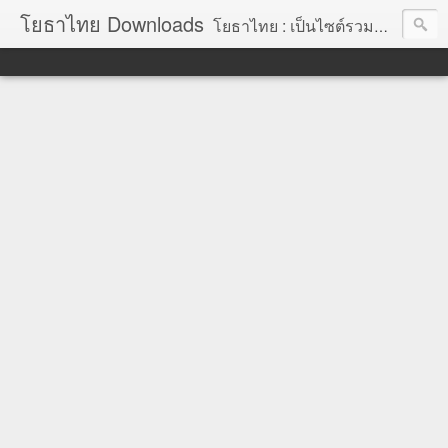
โยธาไทย Downloads
โยธาไทย : เป็นไซต์รวมข้อมูลความรู้ สำหรับช่างโยธา นายช่างโยธา วิศวกรโยธา ตลอดจนความรู้สำหรับผู้ที่ปฏิบัติงานในองค์กรปกครองส่วนท้องถิ่น จัดทำโดย นายอภิสิทธิ์ มากสุวรรณ โยธา, โยธาไทย,ช่างโยธา, นายช่างโยธา,วิศวกร, วิศวกรรม, ราคากลาง,หลักเกณฑ์การคำนวณราคากลาง, ราคาวัสดุก่อสร้าง, ราคาพาณิชย์จังหวัด, ค่าขนส่ง, ค่าเสื่อม, ค่าอำนวยการ, ถอดแบบ, ไม้แบบ, วัสดุก่อสร้าง, ค่าแรง, ค่าแรงงาน, ค่าแรงงานคน, ไม้แบบ, การถอดวัสดุ